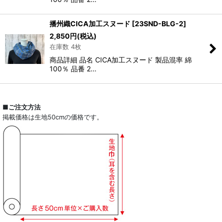
播州織CICA加工スヌード
[
23SND-BLG-2
]
2,850
円
(税込)
在庫数 4枚
商品詳細 品名 CICA加工スヌード 製品混率 綿
100％ 品番 2…
■ご注文方法
掲載価格は生地50cmの価格です。