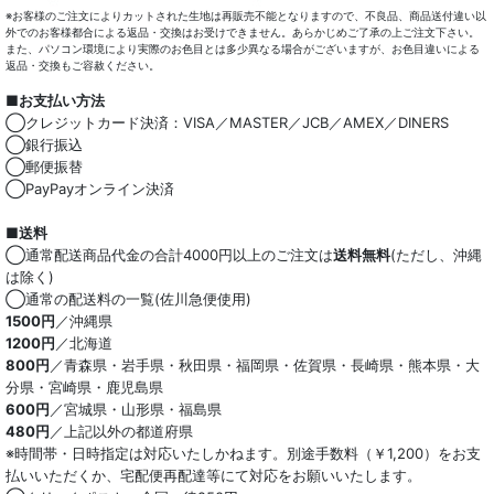
※お客様のご注文によりカットされた生地は再販売不能となりますので、不良品、商品送付違い以
外でのお客様都合による返品・交換はお受けできません。あらかじめご了承の上ご注文下さい。
また、パソコン環境により実際のお色目とは多少異なる場合がございますが、お色目違いによる
返品・交換もご容赦ください。
■お支払い方法
◯クレジットカード決済：VISA／MASTER／JCB／AMEX／DINERS
◯銀行振込
◯郵便振替
◯PayPayオンライン決済
■送料
◯通常配送商品代金の合計4000円以上のご注文は
送料無料
(ただし、沖縄
は除く)
◯通常の配送料の一覧(佐川急便使用)
1500円
／沖縄県
1200円
／北海道
800円
／青森県・岩手県・秋田県・福岡県・佐賀県・長崎県・熊本県・大
分県・宮崎県・鹿児島県
600円
／宮城県・山形県・福島県
480円
／上記以外の都道府県
※時間帯・日時指定は対応いたしかねます。別途手数料（￥1,200）をお支
払いいただくか、宅配便再配達等にて対応をお願いいたします。