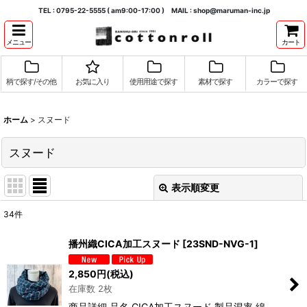
TEL : 0795-22-5555 ( am9:00-17:00 ) MAIL : shop@maruman-inc.jp
メニュー
カート
柄で探す/その他
お気に入り
使用用途で探す
素材で探す
カラーで探す
ホーム
>
スヌード
スヌード
表示順変更
閉じる
34
件
表示数
:
播州織CICA加工スヌード
[
23SND-NVG-1
]
並び順
:
2,850
円
(税込)
在庫数 2枚
絞り込む
商品詳細 品名 CICA加工スヌード 製品混率 綿