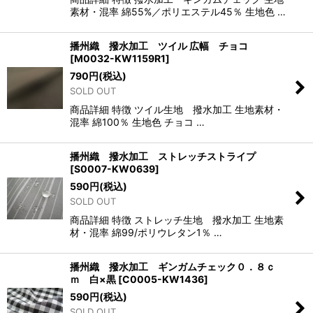
素材・混率 綿55%／ポリエステル45％ 生地色 …
播州織 撥水加工 ツイル 広幅 チョコ
[
M0032-KW1159R1
]
790
円
(税込)
SOLD OUT
商品詳細 特徴 ツイル生地 撥水加工 生地素材・
混率 綿100％ 生地色 チョコ …
播州織 撥水加工 ストレッチストライプ
[
S0007-KW0639
]
590
円
(税込)
SOLD OUT
商品詳細 特徴 ストレッチ生地 撥水加工 生地素
材・混率 綿99/ポリウレタン1％ …
播州織 撥水加工 ギンガムチェック０．８ｃ
ｍ 白×黒
[
C0005-KW1436
]
590
円
(税込)
SOLD OUT