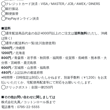
◯クレジットカード決済：VISA／MASTER／JCB／AMEX／DINERS
◯銀行振込
◯郵便振替
◯PayPayオンライン決済
■送料
◯通常配送商品代金の合計4000円以上のご注文は
送料無料
(ただし、沖縄
は除く)
◯通常の配送料の一覧(佐川急便使用)
1500円
／沖縄県
1200円
／北海道
800円
／青森県・岩手県・秋田県・福岡県・佐賀県・長崎県・熊本県・大
分県・宮崎県・鹿児島県
600円
／宮城県・山形県・福島県
480円
／上記以外の都道府県
※時間帯・日時指定は対応いたしかねます。別途手数料（￥1,200）をお支
払いいただくか、宅配便再配達等にて対応をお願いいたします。
◯クリックポスト：全国一律250円
■その他お問い合わせに関しましては
株式会社丸萬／コットンロール係まで
電話番号：0795-22-5555