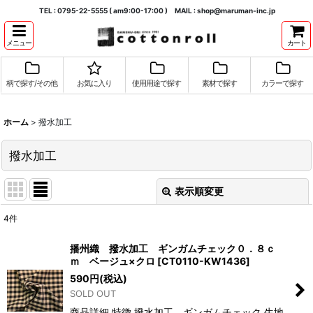
TEL : 0795-22-5555 ( am9:00-17:00 ) MAIL : shop@maruman-inc.jp
メニュー
カート
柄で探す/その他
お気に入り
使用用途で探す
素材で探す
カラーで探す
ホーム
>
撥水加工
撥水加工
表示順変更
閉じる
4
件
表示数
:
播州織 撥水加工 ギンガムチェック０．８ｃ
ｍ ベージュ×クロ
[
CT0110-KW1436
]
並び順
:
590
円
(税込)
SOLD OUT
絞り込む
商品詳細 特徴 撥水加工 ギンガムチェック 生地