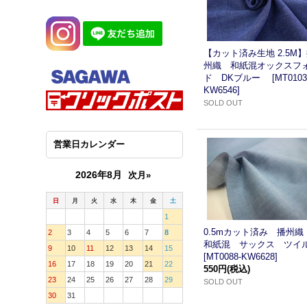
【カット済み生地 2.5M
州織 和紙混オックスフ
ド DKブルー
[
MT0103
KW6546
]
SOLD OUT
営業日カレンダー
2026年8月
次月»
日
月
火
水
木
金
土
1
0.5mカット済み 播州
2
3
4
5
6
7
8
和紙混 サックス ツイ
9
10
11
12
13
14
15
[
MT0088-KW6628
]
16
17
18
19
20
21
22
550円
(税込)
23
24
25
26
27
28
29
SOLD OUT
30
31