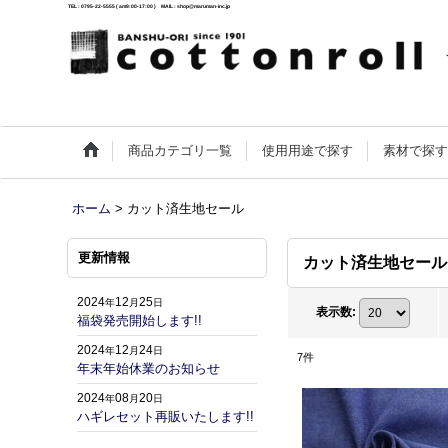
TEL : 0795-22-5555 ( am9:00-17:00 ) MAIL : shop@maruman-inc.jp
商品カテゴリ一覧
使用用途で探す
素材で探
ホーム
>
カット済生地セール
更新情報
カット済生地セール
2024
12
25
年
月
日
表示数
:
福袋発売開始します!!
2024
12
24
年
月
日
7
件
年末年始休業のお知らせ
2024
08
20
年
月
日
ハギレセット再販いたします!!