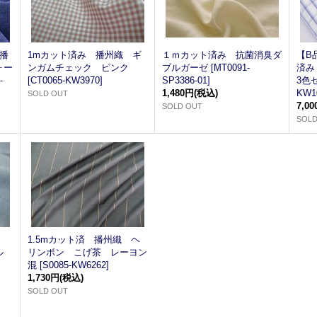
】播
1mカット済み 播州織 ギ
１ｍカット済み 抗菌消臭ダ
【B
ォー
ンガムチェック ピンク
ブルガーゼ
[
MT0091-
済み
-
[
CT0065-KW3970
]
SP3386-01
]
3色
1,480円
(税込)
KW1
SOLD OUT
7,0
SOLD OUT
SOLD
織
1.5mカット済 播州織 ヘ
ル
リンボン こげ茶 レーヨン
混
[
S0085-KW6262
]
1,730円
(税込)
SOLD OUT