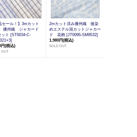
品セール！】3mカット
2mカット済み播州織 後染
 播州織 ジャカード
めエステル混カットジャカー
セット
[
ST0034-C-
ド 花柄
[
JT0095-SM8532
]
021×3
]
1,980円
(税込)
00円
(税込)
SOLD OUT
 OUT