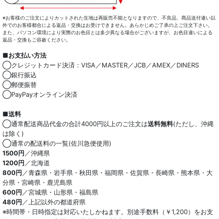
※お客様のご注文によりカットされた生地は再販売不能となりますので、不良品、商品送付違い以
外でのお客様都合による返品・交換はお受けできません。あらかじめご了承の上ご注文下さい。
また、パソコン環境により実際のお色目とは多少異なる場合がございますが、お色目違いによる
返品・交換もご容赦ください。
■お支払い方法
◯クレジットカード決済：VISA／MASTER／JCB／AMEX／DINERS
◯銀行振込
◯郵便振替
◯PayPayオンライン決済
■送料
◯通常配送商品代金の合計4000円以上のご注文は
送料無料
(ただし、沖縄
は除く)
◯通常の配送料の一覧(佐川急便使用)
1500円
／沖縄県
1200円
／北海道
800円
／青森県・岩手県・秋田県・福岡県・佐賀県・長崎県・熊本県・大
分県・宮崎県・鹿児島県
600円
／宮城県・山形県・福島県
480円
／上記以外の都道府県
※時間帯・日時指定は対応いたしかねます。別途手数料（￥1,200）をお支