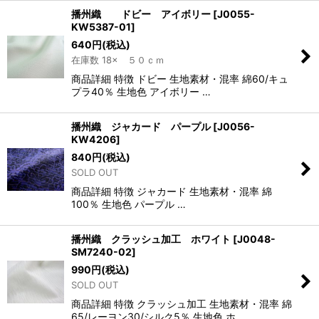
播州織 ドビー アイボリー
[
J0055-
KW5387-01
]
640
円
(税込)
在庫数 18× ５０ｃｍ
商品詳細 特徴 ドビー 生地素材・混率 綿60/キュ
プラ40％ 生地色 アイボリー …
播州織 ジャカード パープル
[
J0056-
KW4206
]
840
円
(税込)
SOLD OUT
商品詳細 特徴 ジャカード 生地素材・混率 綿
100％ 生地色 パープル …
播州織 クラッシュ加工 ホワイト
[
J0048-
SM7240-02
]
990
円
(税込)
SOLD OUT
商品詳細 特徴 クラッシュ加工 生地素材・混率 綿
65/レーヨン30/シルク5％ 生地色 ホ…