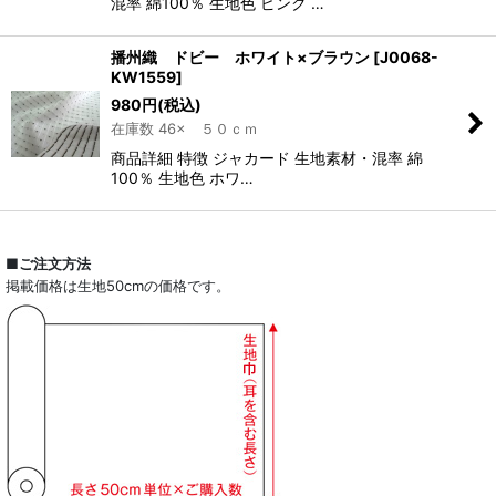
混率 綿100％ 生地色 ピンク …
播州織 ドビー ホワイト×ブラウン
[
J0068-
KW1559
]
980
円
(税込)
在庫数 46× ５０ｃｍ
商品詳細 特徴 ジャカード 生地素材・混率 綿
100％ 生地色 ホワ…
■ご注文方法
掲載価格は生地50cmの価格です。