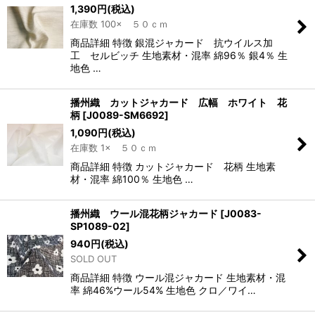
1,390
円
(税込)
在庫数 100× ５０ｃｍ
商品詳細 特徴 銀混ジャカード 抗ウイルス加
工 セルビッチ 生地素材・混率 綿96％ 銀4％ 生
地色 …
播州織 カットジャカード 広幅 ホワイト 花
柄
[
J0089-SM6692
]
1,090
円
(税込)
在庫数 1× ５０ｃｍ
商品詳細 特徴 カットジャカード 花柄 生地素
材・混率 綿100％ 生地色 …
播州織 ウール混花柄ジャカード
[
J0083-
SP1089-02
]
940
円
(税込)
SOLD OUT
商品詳細 特徴 ウール混ジャカード 生地素材・混
率 綿46%ウール54% 生地色 クロ／ワイ…