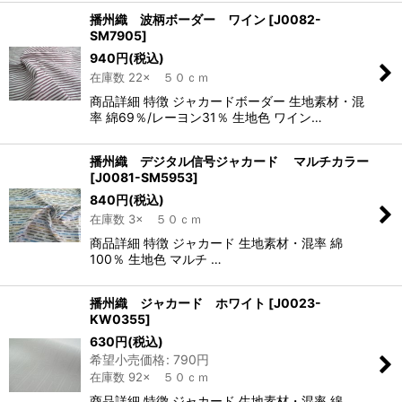
播州織 波柄ボーダー ワイン
[
J0082-
SM7905
]
940
円
(税込)
在庫数 22× ５０ｃｍ
商品詳細 特徴 ジャカードボーダー 生地素材・混
率 綿69％/レーヨン31％ 生地色 ワイン…
播州織 デジタル信号ジャカード マルチカラー
[
J0081-SM5953
]
840
円
(税込)
在庫数 3× ５０ｃｍ
商品詳細 特徴 ジャカード 生地素材・混率 綿
100％ 生地色 マルチ …
播州織 ジャカード ホワイト
[
J0023-
KW0355
]
630
円
(税込)
希望小売価格
:
790
円
在庫数 92× ５０ｃｍ
商品詳細 特徴 ジャカード 生地素材・混率 綿