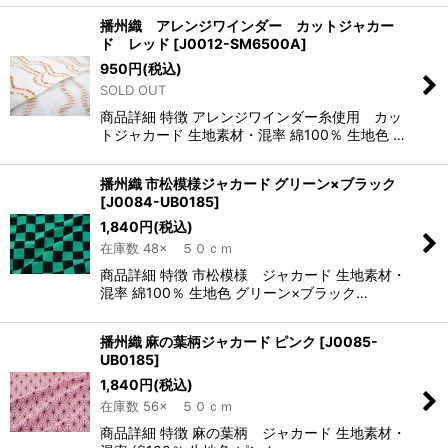
播州織 アレンジワインダー カットジャカー
ド レッド
[
J0012-SM6500A
]
950
円
(税込)
SOLD OUT
商品詳細 特徴 アレンジワインダー糸使用 カッ
トジャカード 生地素材・混率 綿100％ 生地色 …
播州織 市松模様ジャカード グリーン×ブラック
[
J0084-UB0185
]
1,840
円
(税込)
在庫数 48× ５０ｃｍ
商品詳細 特徴 市松模様 ジャカード 生地素材・
混率 綿100％ 生地色 グリーン×ブラック…
播州織 麻の葉柄ジャカード ピンク
[
J0085-
UB0185
]
1,840
円
(税込)
在庫数 56× ５０ｃｍ
商品詳細 特徴 麻の葉柄 ジャカード 生地素材・