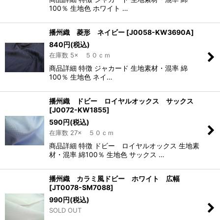
100％ 生地色 ホワイト …
播州織 菱形 ネイビー
[
J0058-KW3690A
]
840
円
(税込)
在庫数 5× ５０ｃｍ
商品詳細 特徴 ジャカード 生地素材・混率 綿
100％ 生地色 ネイ…
播州織 ドビー ロイヤルオックス サックス
[
J0072-KW1855
]
590
円
(税込)
在庫数 27× ５０ｃｍ
商品詳細 特徴 ドビー ロイヤルオックス 生地素
材・混率 綿100％ 生地色 サックス …
播州織 カラミ風ドビー ホワイト 広幅
[
JT0078-SM7088
]
990
円
(税込)
SOLD OUT