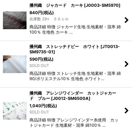
播州織 ジャカード カーキ
[
J0003-SM5970
]
840
円
(税込)
在庫数 29× ５０ｃｍ
商品詳細 特徴 ジャカード生地 生地素材・混率 綿
100％ 生地色 カーキ …
播州織 ストレッチドビー ホワイト
[
JT0013-
SM9735-01
]
590
円
(税込)
SOLD OUT
商品詳細 特徴 ストレッチ生地 生地素材・混率 綿
90/ポリエステル10％ 生地色 ホワイト…
播州織 アレンジワインダー カットジャカー
ド ブルー
[
J0012-SM6500A
]
1,040
円
(税込)
SOLD OUT
商品詳細 特徴 アレンジワインダー糸使用 カッ
トジャカード 生地素材・混率 綿100％ …