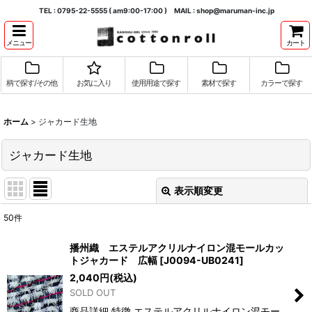
TEL : 0795-22-5555 ( am9:00-17:00 ) MAIL : shop@maruman-inc.jp
メニュー
カート
柄で探す/その他
お気に入り
使用用途で探す
素材で探す
カラーで探す
ホーム
>
ジャカード生地
ジャカード生地
表示順変更
閉じる
50
件
表示数
:
播州織 エステルアクリルナイロン混モールカッ
トジャカード 広幅
[
J0094-UB0241
]
並び順
:
2,040
円
(税込)
SOLD OUT
絞り込む
商品詳細 特徴 エステルアクリルナイロン混モー