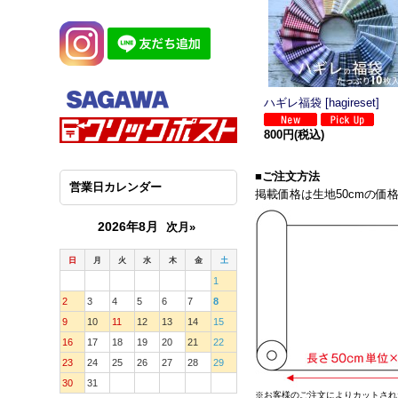
ハギレ福袋
[
hagireset
]
800円
(税込)
■ご注文方法
営業日カレンダー
掲載価格は生地50cmの価
2026年8月
次月»
日
月
火
水
木
金
土
1
2
3
4
5
6
7
8
9
10
11
12
13
14
15
16
17
18
19
20
21
22
23
24
25
26
27
28
29
30
31
※お客様のご注文によりカットされ