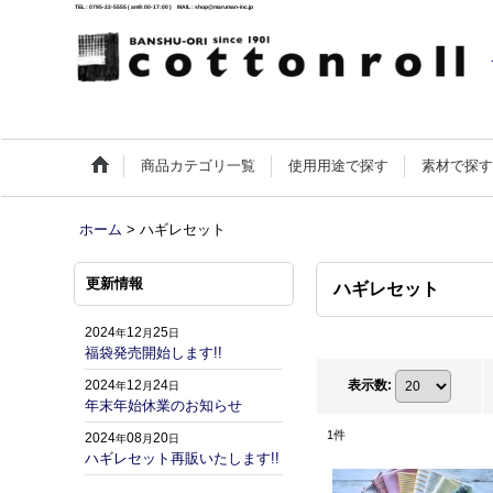
TEL : 0795-22-5555 ( am9:00-17:00 ) MAIL : shop@maruman-inc.jp
商品カテゴリ一覧
使用用途で探す
素材で探
ホーム
>
ハギレセット
更新情報
ハギレセット
2024
12
25
年
月
日
福袋発売開始します!!
2024
12
24
表示数
:
年
月
日
年末年始休業のお知らせ
1
件
2024
08
20
年
月
日
ハギレセット再販いたします!!