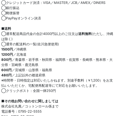
◯クレジットカード決済：VISA／MASTER／JCB／AMEX／DINERS
◯銀行振込
◯郵便振替
◯PayPayオンライン決済
■送料
◯通常配送商品代金の合計4000円以上のご注文は
送料無料
(ただし、沖縄
は除く)
◯通常の配送料の一覧(佐川急便使用)
1500円
／沖縄県
1200円
／北海道
800円
／青森県・岩手県・秋田県・福岡県・佐賀県・長崎県・熊本県・大
分県・宮崎県・鹿児島県
600円
／宮城県・山形県・福島県
480円
／上記以外の都道府県
※時間帯・日時指定は対応いたしかねます。別途手数料（￥1,200）をお支
払いいただくか、宅配便再配達等にて対応をお願いいたします。
◯クリックポスト：全国一律250円
■その他お問い合わせに関しましては
株式会社丸萬／コットンロール係まで
電話番号：0795-22-5555