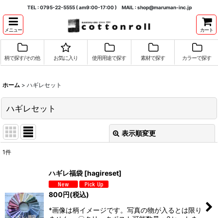
TEL : 0795-22-5555 ( am9:00-17:00 ) MAIL : shop@maruman-inc.jp
メニュー
カート
柄で探す/その他
お気に入り
使用用途で探す
素材で探す
カラーで探す
ホーム
>
ハギレセット
ハギレセット
表示順変更
閉じる
1
件
表示数
:
ハギレ福袋
[
hagireset
]
並び順
:
800
円
(税込)
*画像は柄イメージです。写真の物が入るとは限り
絞り込む