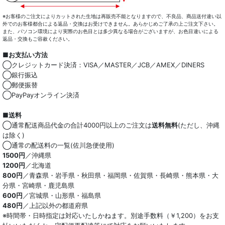
※お客様のご注文によりカットされた生地は再販売不能となりますので、不良品、商品送付違い以
外でのお客様都合による返品・交換はお受けできません。あらかじめご了承の上ご注文下さい。
また、パソコン環境により実際のお色目とは多少異なる場合がございますが、お色目違いによる
返品・交換もご容赦ください。
■お支払い方法
◯クレジットカード決済：VISA／MASTER／JCB／AMEX／DINERS
◯銀行振込
◯郵便振替
◯PayPayオンライン決済
■送料
◯通常配送商品代金の合計4000円以上のご注文は
送料無料
(ただし、沖縄
は除く)
◯通常の配送料の一覧(佐川急便使用)
1500円
／沖縄県
1200円
／北海道
800円
／青森県・岩手県・秋田県・福岡県・佐賀県・長崎県・熊本県・大
分県・宮崎県・鹿児島県
600円
／宮城県・山形県・福島県
480円
／上記以外の都道府県
※時間帯・日時指定は対応いたしかねます。別途手数料（￥1,200）をお支