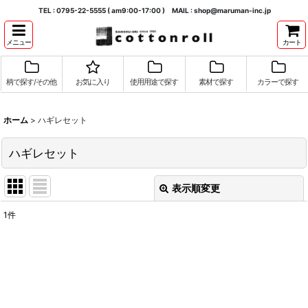
TEL : 0795-22-5555 ( am9:00-17:00 ) MAIL : shop@maruman-inc.jp
メニュー
カート
柄で探す/その他
お気に入り
使用用途で探す
素材で探す
カラーで探す
ホーム
>
ハギレセット
ハギレセット
表示順変更
閉じる
1
件
表示数
:
並び順
:
絞り込む