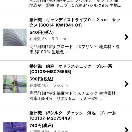
地素材・混率 キュプラ57/綿34/シルク9％ 生地…
播州織 キャンディストライプ０．２ｃｍ サッ
クス
[
S0014-KW1841-01
]
540
円
(税込)
在庫数 3× ５０ｃｍ
商品詳細 特徴 ブロード ポプリン 生地素材・混
率 綿100％ 生地色 …
播州織 綿麻 マドラスチェック ブルー系
[
C0108-MSC75555
]
690
円
(税込)
在庫数 16× ５０ｃｍ
商品詳細 特徴 綿麻マドラスチェック 生地素材・
混率 綿84％ リネン8% ラミー8% …
播州織 綿シルク チェック 薄地 ブルー系
[
C0107-MSC75449
]
740
円
(税込)
在庫数 50× ５０ｃｍ