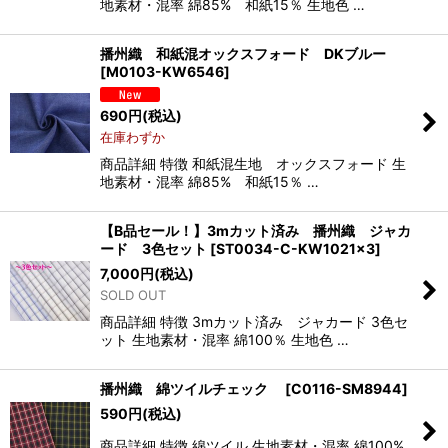
地素材・混率 綿85% 和紙15％ 生地色 …
播州織 和紙混オックスフォード DKブルー
[
M0103-KW6546
]
690
円
(税込)
在庫わずか
商品詳細 特徴 和紙混生地 オックスフォード 生
地素材・混率 綿85% 和紙15％ …
【B品セール！】3mカット済み 播州織 ジャカ
ード 3色セット
[
ST0034-C-KW1021×3
]
7,000
円
(税込)
SOLD OUT
商品詳細 特徴 3mカット済み ジャカード 3色セ
ット 生地素材・混率 綿100％ 生地色 …
播州織 綿ツイルチェック
[
C0116-SM8944
]
590
円
(税込)
商品詳細 特徴 綿ツイル 生地素材・混率 綿100%