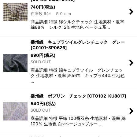
740
円
(税込)
在庫数 94× ５０ｃｍ
商品詳細 特徴 綿シルクチェック 生地素材・混率
綿88％ シルク12% 生地色 ベージュ系…
播州織 キュプラツイルグレンチェック グレー
[
C0101-SP0626
]
690
円
(税込)
SOLD OUT
商品詳細 特徴 綿キュプラツイル グレンチェッ
ク 生地素材・混率 綿56% キュプラ44% 生地色
…
播州織 ポプリン チェック
[
CT0102-KU8817
]
540
円
(税込)
SOLD OUT
商品詳細 特徴 平織 100番双糸 生地素材・混率 綿
100％ 生地色 白×ベージュ×ブルー…