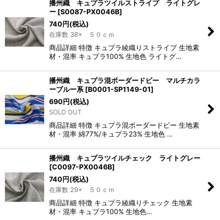
播州織 キュプラツイルストライプ ライトグレ
ー
[
S0087-PX0046B
]
740
円
(税込)
在庫数 38× ５０ｃｍ
商品詳細 特徴 キュプラ綾織りストライプ 生地素
材・混率 キュプラ100% 生地色 ライトグ…
播州織 キュプラ混ボーダードビー マルチカラ
ーブルー系
[
B0001-SP1149-01
]
690
円
(税込)
SOLD OUT
商品詳細 特徴 キュプラ混ボーダードビー 生地素
材・混率 綿77%/キュプラ23% 生地色 …
播州織 キュプラツイルチェック ライトグレー
[
C0097-PX0046B
]
740
円
(税込)
在庫数 29× ５０ｃｍ
商品詳細 特徴 キュプラ綾織りチェック 生地素
材・混率 キュプラ100% 生地色…