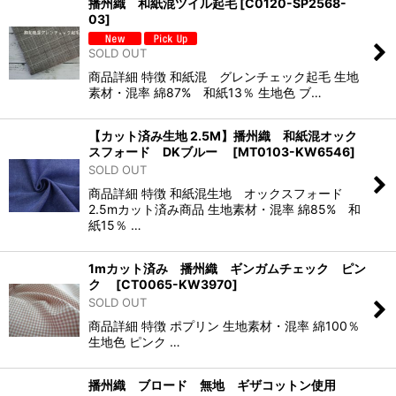
播州織 和紙混ツイル起毛
[
C0120-SP2568-
03
]
SOLD OUT
商品詳細 特徴 和紙混 グレンチェック起毛 生地
素材・混率 綿87% 和紙13％ 生地色 ブ…
【カット済み生地 2.5M】播州織 和紙混オック
スフォード DKブルー
[
MT0103-KW6546
]
SOLD OUT
商品詳細 特徴 和紙混生地 オックスフォード
2.5mカット済み商品 生地素材・混率 綿85% 和
紙15％ …
1mカット済み 播州織 ギンガムチェック ピン
ク
[
CT0065-KW3970
]
SOLD OUT
商品詳細 特徴 ポプリン 生地素材・混率 綿100％
生地色 ピンク …
播州織 ブロード 無地 ギザコットン使用