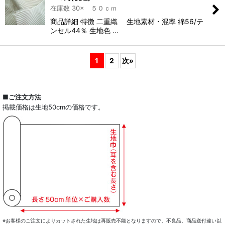
在庫数 30× ５０ｃｍ
商品詳細 特徴 二重織 生地素材・混率 綿56/テ
ンセル44％ 生地色 …
1
2
次
»
■ご注文方法
掲載価格は生地50cmの価格です。
※お客様のご注文によりカットされた生地は再販売不能となりますので、不良品、商品送付違い以