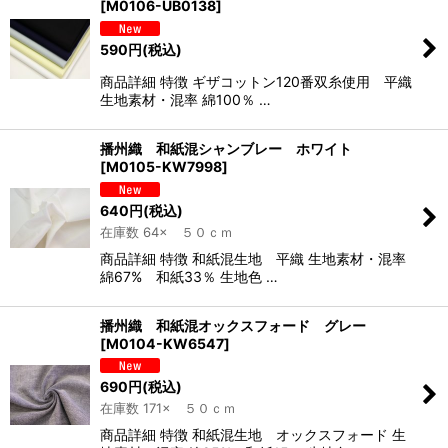
[
M0106-UB0138
]
590
円
(税込)
商品詳細 特徴 ギザコットン120番双糸使用 平織
生地素材・混率 綿100％ …
播州織 和紙混シャンブレー ホワイト
[
M0105-KW7998
]
640
円
(税込)
在庫数 64× ５０ｃｍ
商品詳細 特徴 和紙混生地 平織 生地素材・混率
綿67% 和紙33％ 生地色 …
播州織 和紙混オックスフォード グレー
[
M0104-KW6547
]
690
円
(税込)
在庫数 171× ５０ｃｍ
商品詳細 特徴 和紙混生地 オックスフォード 生