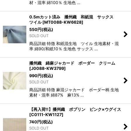
材・混率 綿100％ 生地色 …
0.5mカット済み 播州織 和紙混 サックス
ツイル
[
MT0088-KW6628
]
550
円
(税込)
SOLD OUT
商品詳細 特徴 和紙混生地 ツイル 生地素材・混
率 綿90/和紙10％ 生地色 サックス …
播州織 綿麻ジャカード ボーダー クリーム
[
J0088-KW3799
]
990
円
(税込)
SOLD OUT
商品詳細 特徴 麻混ジャカード ボーダー柄 生地
素材・混率 綿87% 麻13% …
【再入荷!!】播州織 ポプリン ピンク×ウグイス
[
C0111-KW1127
]
740
円
(税込)
SOLD OUT