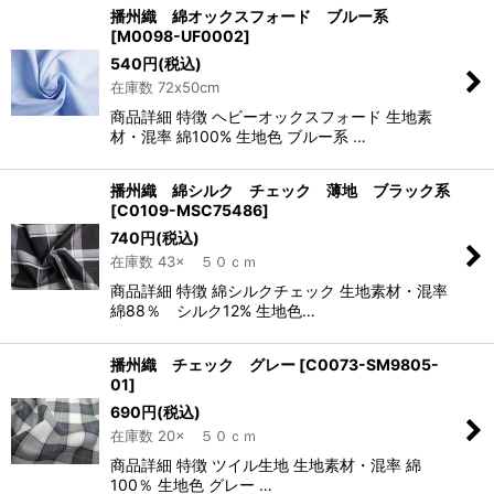
播州織 綿オックスフォード ブルー系
[
M0098-UF0002
]
540
円
(税込)
在庫数 72x50cm
商品詳細 特徴 ヘビーオックスフォード 生地素
材・混率 綿100% 生地色 ブルー系 …
播州織 綿シルク チェック 薄地 ブラック系
[
C0109-MSC75486
]
740
円
(税込)
在庫数 43× ５０ｃｍ
商品詳細 特徴 綿シルクチェック 生地素材・混率
綿88％ シルク12% 生地色…
播州織 チェック グレー
[
C0073-SM9805-
01
]
690
円
(税込)
在庫数 20× ５０ｃｍ
商品詳細 特徴 ツイル生地 生地素材・混率 綿
100％ 生地色 グレー …