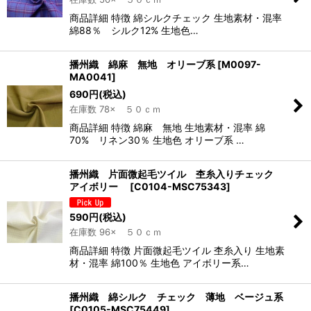
商品詳細 特徴 綿シルクチェック 生地素材・混率
綿88％ シルク12% 生地色…
播州織 綿麻 無地 オリーブ系
[
M0097-
MA0041
]
690
円
(税込)
在庫数 78× ５０ｃｍ
商品詳細 特徴 綿麻 無地 生地素材・混率 綿
70% リネン30％ 生地色 オリーブ系 …
播州織 片面微起毛ツイル 杢糸入りチェック
アイボリー
[
C0104-MSC75343
]
590
円
(税込)
在庫数 96× ５０ｃｍ
商品詳細 特徴 片面微起毛ツイル 杢糸入り 生地素
材・混率 綿100％ 生地色 アイボリー系…
播州織 綿シルク チェック 薄地 ベージュ系
[
C0105-MSC75449
]