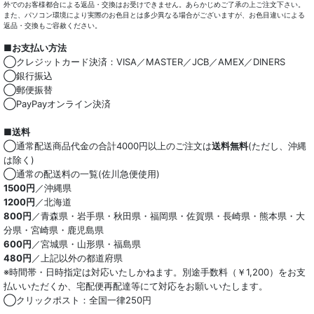
外でのお客様都合による返品・交換はお受けできません。あらかじめご了承の上ご注文下さい。
また、パソコン環境により実際のお色目とは多少異なる場合がございますが、お色目違いによる
返品・交換もご容赦ください。
■お支払い方法
◯クレジットカード決済：VISA／MASTER／JCB／AMEX／DINERS
◯銀行振込
◯郵便振替
◯PayPayオンライン決済
■送料
◯通常配送商品代金の合計4000円以上のご注文は
送料無料
(ただし、沖縄
は除く)
◯通常の配送料の一覧(佐川急便使用)
1500円
／沖縄県
1200円
／北海道
800円
／青森県・岩手県・秋田県・福岡県・佐賀県・長崎県・熊本県・大
分県・宮崎県・鹿児島県
600円
／宮城県・山形県・福島県
480円
／上記以外の都道府県
※時間帯・日時指定は対応いたしかねます。別途手数料（￥1,200）をお支
払いいただくか、宅配便再配達等にて対応をお願いいたします。
◯クリックポスト：全国一律250円