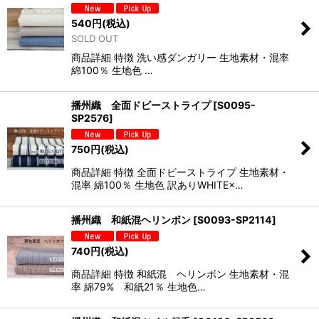
540
円
(税込)
SOLD OUT
商品詳細 特徴 洗い感ダンガリー 生地素材・混率
綿100％ 生地色 …
播州織 全面ドビーストライプ
[
S0095-
SP2576
]
750
円
(税込)
商品詳細 特徴 全面ドビーストライプ 生地素材・
混率 綿100％ 生地色 訳ありWHITE×…
播州織 和紙混ヘリンボン
[
S0093-SP2114
]
740
円
(税込)
商品詳細 特徴 和紙混 ヘリンボン 生地素材・混
率 綿79% 和紙21％ 生地色…