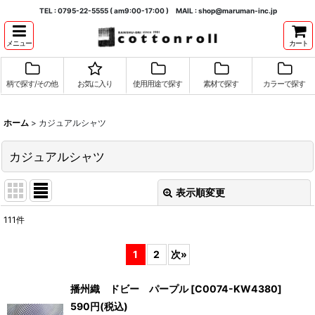
TEL : 0795-22-5555 ( am9:00-17:00 ) MAIL : shop@maruman-inc.jp
メニュー
カート
柄で探す/その他
お気に入り
使用用途で探す
素材で探す
カラーで探す
ホーム
>
カジュアルシャツ
カジュアルシャツ
表示順変更
閉じる
111
件
表示数
:
1
2
次
»
並び順
:
播州織 ドビー パープル
[
C0074-KW4380
]
590
円
(税込)
絞り込む