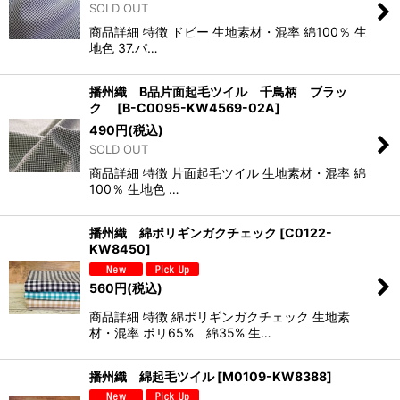
SOLD OUT
商品詳細 特徴 ドビー 生地素材・混率 綿100％ 生
地色 37.パ…
播州織 B品片面起毛ツイル 千鳥柄 ブラッ
ク
[
B-C0095-KW4569-02A
]
490
円
(税込)
SOLD OUT
商品詳細 特徴 片面起毛ツイル 生地素材・混率 綿
100％ 生地色 …
播州織 綿ポリギンガクチェック
[
C0122-
KW8450
]
560
円
(税込)
商品詳細 特徴 綿ポリギンガクチェック 生地素
材・混率 ポリ65% 綿35% 生…
播州織 綿起毛ツイル
[
M0109-KW8388
]