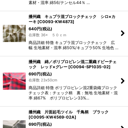
素材・混率 綿56/テンセル44％ …
播州織 キュプラ混ブロックチェック シロ×カ
ーキ
[
C0093-KW4873
]
640
円
(税込)
在庫数 36× ５０ｃｍ
商品詳細 特徴 キュプラ混ブロックチェック 広
幅 生地素材・混率 綿50%/キュプラ50% 生地色 …
播州織 綿／ポリプロピレン混二重織ドビーチェ
ック レッド×グレー
[
C0094-SP1035-02
]
690
円
(税込)
在庫数 23x50cm
商品詳細 特徴 ポリプロピレン混2重袋織ブロック
チェック表：チェック柄 裏：無地 生地素材・混
率 綿67% ポリプロピレン33%…
播州織 片面起毛ツイル 千鳥柄 ブラック
[
C0095-KW4569-02A
]
690
円
(税込)