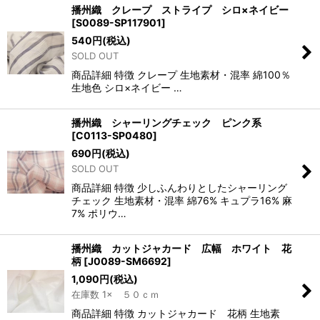
播州織 クレープ ストライプ シロ×ネイビー
[
S0089-SP117901
]
540
円
(税込)
SOLD OUT
商品詳細 特徴 クレープ 生地素材・混率 綿100％
生地色 シロ×ネイビー …
播州織 シャーリングチェック ピンク系
[
C0113-SP0480
]
690
円
(税込)
SOLD OUT
商品詳細 特徴 少しふんわりとしたシャーリング
チェック 生地素材・混率 綿76% キュプラ16% 麻
7% ポリウ…
播州織 カットジャカード 広幅 ホワイト 花
柄
[
J0089-SM6692
]
1,090
円
(税込)
在庫数 1× ５０ｃｍ
商品詳細 特徴 カットジャカード 花柄 生地素