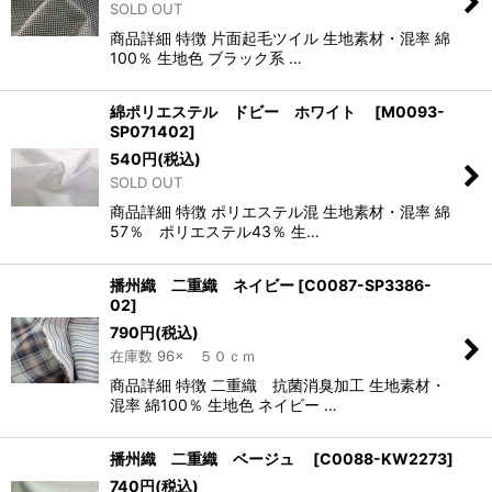
SOLD OUT
商品詳細 特徴 片面起毛ツイル 生地素材・混率 綿
100％ 生地色 ブラック系 …
綿ポリエステル ドビー ホワイト
[
M0093-
SP071402
]
540
円
(税込)
SOLD OUT
商品詳細 特徴 ポリエステル混 生地素材・混率 綿
57％ ポリエステル43％ 生…
播州織 二重織 ネイビー
[
C0087-SP3386-
02
]
790
円
(税込)
在庫数 96× ５０ｃｍ
商品詳細 特徴 二重織 抗菌消臭加工 生地素材・
混率 綿100％ 生地色 ネイビー …
播州織 二重織 ベージュ
[
C0088-KW2273
]
740
円
(税込)