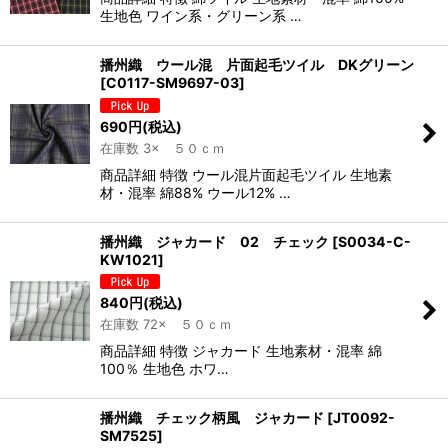
生地色 ワイン系・グリーン系 …
播州織 ウール混 片面起毛ツイル DKグリーン
[
C0117-SM9697-03
]
690
円
(税込)
在庫数 3× ５０ｃｍ
商品詳細 特徴 ウール混片面起毛ツイル 生地素
材・混率 綿88% ウール12% …
播州織 ジャカード 02 チェック
[
S0034-C-
KW1021
]
840
円
(税込)
在庫数 72× ５０ｃｍ
商品詳細 特徴 ジャカード 生地素材・混率 綿
100％ 生地色 ホワ…
播州織 チェック柄風 ジャカード
[
JT0092-
SM7525
]