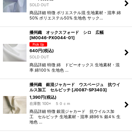
SOLD OUT
商品詳細 特徴 ポリエステル混 生地素材・混率 綿
50% ポリエステル50% 生地色 サック…
播州織 オックスフォード シロ 広幅
[
M0046-PX0044-01
]
640
円
(税込)
SOLD OUT
商品詳細 特徴 綿 ドビーオックス 生地素材・混
率 綿100％ 生地色 …
播州織 銀混ジャカード ウスベージュ 抗ウイ
ルス加工 セルビッチ
[
J0087-SP3403
]
1,390
円
(税込)
在庫数 100× ５０ｃｍ
商品詳細 特徴 銀混ジャカード 抗ウイルス加
工 セルビッチ 生地素材・混率 綿96％ 銀4％ 生
地色 …