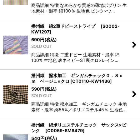
商品詳細 特徴 なめらかな質感の薄地ポプリン 生
地素材・混率 綿100％ 生地色 ピンク×ウ…
播州織 綿2重ドビーストライプ
[
S0002-
KW1297
]
690
円
(税込)
SOLD OUT
商品詳細 特徴 二重ドビー 生地素材・混率 綿
100% 生地色 表ネイビーST裏クロ×レイン…
播州織 撥水加工 ギンガムチェック０．８ｃ
ｍ ベージュ×クロ
[
CT0110-KW1436
]
590
円
(税込)
SOLD OUT
商品詳細 特徴 撥水加工 ギンガムチェック 生地
素材・混率 綿55%／ポリエステル45％ 生地色 …
播州織 綿ポリエステルチェック サックス×ピ
ンク
[
C0059-SM8479
]
540
円
(税込)