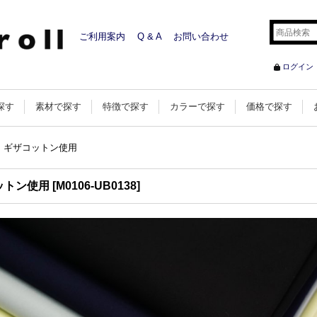
ご利用案内
Q & A
お問い合わせ
ログイン
探す
素材で探す
特徴で探す
カラーで探す
価格で探す
 ギザコットン使用
ットン使用
[
M0106-UB0138
]