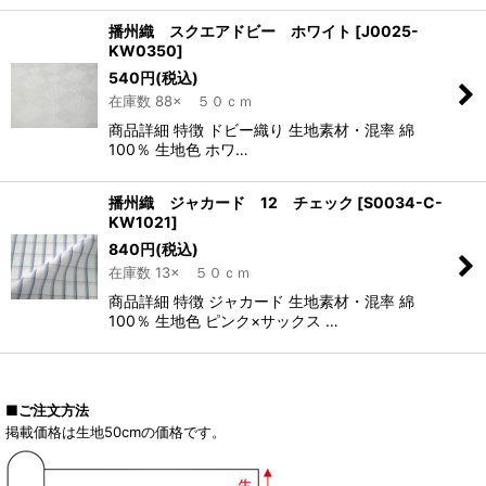
播州織 スクエアドビー ホワイト
[
J0025-
KW0350
]
540
円
(税込)
在庫数 88× ５０ｃｍ
商品詳細 特徴 ドビー織り 生地素材・混率 綿
100％ 生地色 ホワ…
播州織 ジャカード 12 チェック
[
S0034-C-
KW1021
]
840
円
(税込)
在庫数 13× ５０ｃｍ
商品詳細 特徴 ジャカード 生地素材・混率 綿
100％ 生地色 ピンク×サックス …
■ご注文方法
掲載価格は生地50cmの価格です。