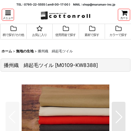
TEL : 0795-22-5555 ( am9:00-17:00 ) MAIL : shop@maruman-inc.jp
メニュー
カート
柄で探す/その他
お気に入り
使用用途で探す
素材で探す
カラーで探す
ホーム
>
無地の生地
>
播州織 綿起毛ツイル
播州織 綿起毛ツイル
[
M0109-KW8388
]