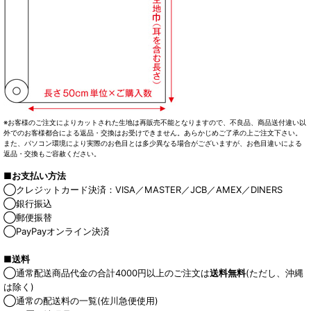
※お客様のご注文によりカットされた生地は再販売不能となりますので、不良品、商品送付違い以
外でのお客様都合による返品・交換はお受けできません。あらかじめご了承の上ご注文下さい。
また、パソコン環境により実際のお色目とは多少異なる場合がございますが、お色目違いによる
返品・交換もご容赦ください。
■お支払い方法
◯クレジットカード決済：VISA／MASTER／JCB／AMEX／DINERS
◯銀行振込
◯郵便振替
◯PayPayオンライン決済
■送料
◯通常配送商品代金の合計4000円以上のご注文は
送料無料
(ただし、沖縄
は除く)
◯通常の配送料の一覧(佐川急便使用)