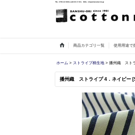
TEL : 0795-22-5555 ( am9:00-17:00 ) MAIL : shop@maruman-inc.jp
商品カテゴリ一覧
使用用途で
ホーム
>
ストライプ柄生地
>
播州織 ストラ
播州織 ストライプ 4．ネイビー
[