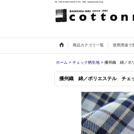
TEL : 0795-22-5555 ( am9:00-17:00 ) MAIL : shop@maruman-inc.jp
商品カテゴリ一覧
使用用途で
ホーム
>
チェック柄生地
>
播州織 綿／ポ
播州織 綿／ポリエステル チェ