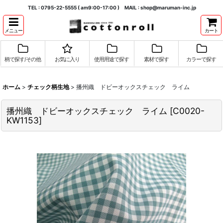
TEL : 0795-22-5555 ( am9:00-17:00 ) MAIL : shop@maruman-inc.jp
メニュー
カート
柄で探す/その他
お気に入り
使用用途で探す
素材で探す
カラーで探す
ホーム
>
チェック柄生地
>
播州織 ドビーオックスチェック ライム
播州織 ドビーオックスチェック ライム
[
C0020-
KW1153
]