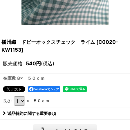
播州織 ドビーオックスチェック ライム
[
C0020-
KW1153
]
販売価格
:
540
円
(税込)
在庫数 8× ５０ｃｍ
Facebookでシェア
長さ
:
× ５０ｃｍ
返品特約に関する重要事項