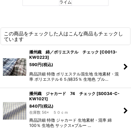
ライム
この商品をチェックした人はこんな商品もチェックし
ています
播州織 綿／ポリエステル チェック
[
C0013-
KW0223
]
590
円
(税込)
商品詳細 特徴 ポリエステル混生地 生地素材・混
率 ポリエステル６５/綿35％ 生地色 ブル…
播州織 ジャカード 74 チェック
[
S0034-C-
KW1021
]
840
円
(税込)
在庫数 56× ５０ｃｍ
商品詳細 特徴 ジャカード 生地素材・混率 綿
100％ 生地色 サックス×ブルー …