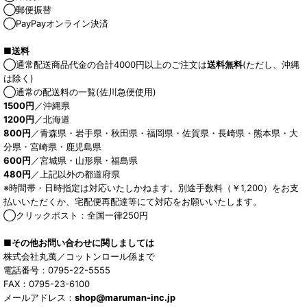
◯郵便振替
◯PayPayオンライン決済
■送料
◯通常配送商品代金の合計4000円以上のご注文は
送料無料
(ただし、沖縄
は除く)
◯通常の配送料の一覧(佐川急便使用)
1500円
／沖縄県
1200円
／北海道
800円
／青森県・岩手県・秋田県・福岡県・佐賀県・長崎県・熊本県・大
分県・宮崎県・鹿児島県
600円
／宮城県・山形県・福島県
480円
／上記以外の都道府県
※時間帯・日時指定は対応いたしかねます。別途手数料（￥1,200）をお支
払いいただくか、宅配便再配達等にて対応をお願いいたします。
◯クリックポスト：全国一律250円
■その他お問い合わせに関しましては
株式会社丸萬／コットンロール係まで
電話番号：0795-22-5555
FAX：0795-23-6100
メールアドレス：
shop@maruman-inc.jp