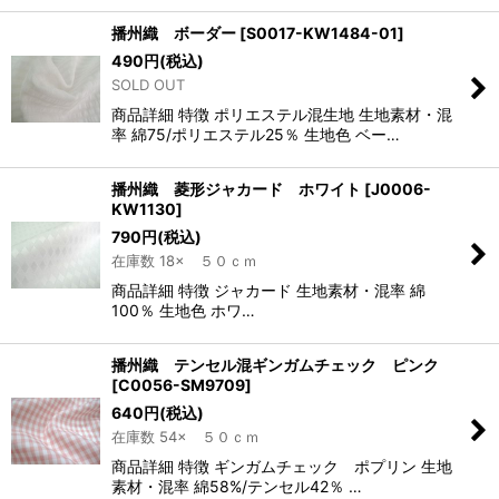
播州織 ボーダー
[
S0017-KW1484-01
]
490
円
(税込)
SOLD OUT
商品詳細 特徴 ポリエステル混生地 生地素材・混
率 綿75/ポリエステル25％ 生地色 ベー…
播州織 菱形ジャカード ホワイト
[
J0006-
KW1130
]
790
円
(税込)
在庫数 18× ５０ｃｍ
商品詳細 特徴 ジャカード 生地素材・混率 綿
100％ 生地色 ホワ…
播州織 テンセル混ギンガムチェック ピンク
[
C0056-SM9709
]
640
円
(税込)
在庫数 54× ５０ｃｍ
商品詳細 特徴 ギンガムチェック ポプリン 生地
素材・混率 綿58%/テンセル42％ …