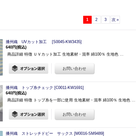
1
2
3
次
»
播州織 UVカット加工
[
S0045-KW3435
]
640円
(税込)
商品詳細 特徴 ＵＶカット加工 生地素材・混率 綿100％ 生地色 …
播州織 トップ糸チェック
[
C0011-KW1691
]
640円
(税込)
商品詳細 特徴 トップ糸を一部に使用 生地素材・混率 綿100％ 生地色 …
播州織 ストレッチドビー サックス
[
M0016-SM9489
]