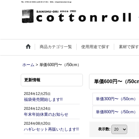
TEL : 0795-22-5555 ( am9:00-17:00 ) MAIL : shop@maruman-inc.jp
商品カテゴリ一覧
使用用途で探す
素材で探
ホーム
>
単価600円〜（/50cm）
更新情報
単価600円〜（/50c
2024
12
25
年
月
日
単価300円〜（/50cm）
福袋発売開始します!!
2024
12
24
年
月
日
単価800円〜（/50cm）
年末年始休業のお知らせ
2024
08
20
年
月
日
ハギレセット再販いたします!!
表示数
: