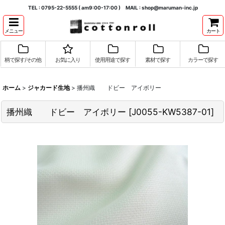
TEL : 0795-22-5555 ( am9:00-17:00 ) MAIL : shop@maruman-inc.jp
メニュー
カート
柄で探す/その他
お気に入り
使用用途で探す
素材で探す
カラーで探す
ホーム
>
ジャカード生地
>
播州織 ドビー アイボリー
播州織 ドビー アイボリー
[
J0055-KW5387-01
]