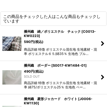
この商品をチェックした人はこんな商品もチェックし
ています
播州織 綿／ポリエステル チェック
[
C0013-
KW0223
]
590
円
(税込)
商品詳細 特徴 ポリエステル混生地 生地素材・混
率 ポリエステル６５/綿35％ 生地色 ブル…
播州織 ボーダー
[
S0017-KW1484-01
]
490
円
(税込)
SOLD OUT
商品詳細 特徴 ポリエステル混生地 生地素材・混
率 綿75/ポリエステル25％ 生地色 ベー…
播州織 菱形ジャカード ホワイト
[
J0006-
KW1130
]