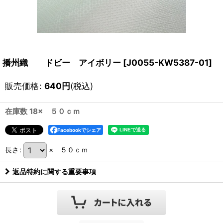
播州織 ドビー アイボリー
[
J0055-KW5387-01
]
販売価格
:
640
円
(税込)
在庫数 18× ５０ｃｍ
Facebookでシェア
長さ
:
× ５０ｃｍ
返品特約に関する重要事項