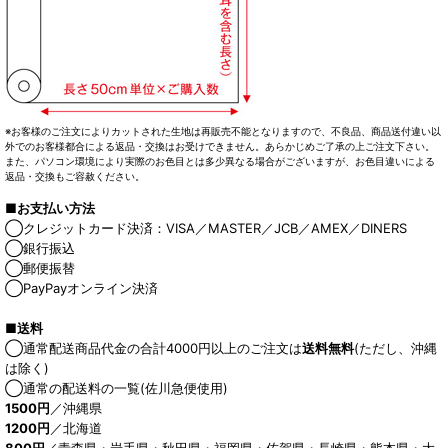
※お客様のご注文によりカットされた生地は再販売不能となりますので、不良品、商品送付違い以
外でのお客様都合による返品・交換はお受けできません。あらかじめご了承の上ご注文下さい。
また、パソコン環境により実際のお色目とは多少異なる場合がございますが、お色目違いによる
返品・交換もご容赦ください。
■お支払い方法
◯クレジットカード決済：VISA／MASTER／JCB／AMEX／DINERS
◯銀行振込
◯郵便振替
◯PayPayオンライン決済
■送料
◯通常配送商品代金の合計4000円以上のご注文は
送料無料
(ただし、沖縄
は除く)
◯通常の配送料の一覧(佐川急便使用)
1500円
／沖縄県
1200円
／北海道
800円
／青森県・岩手県・秋田県・福岡県・佐賀県・長崎県・熊本県・大