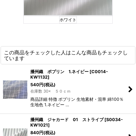
ホワイト
この商品をチェックした人はこんな商品もチェックし
ています
播州織 ポプリン 1.ネイビー
[
C0014-
KW1132
]
540
円
(税込)
在庫数 30× ５０ｃｍ
商品詳細 特徴 ポプリン 生地素材・混率 綿100％
生地色 1.ネイビー …
播州織 ジャカード 01 ストライプ
[
S0034-
KW1021
]
840
円
(税込)