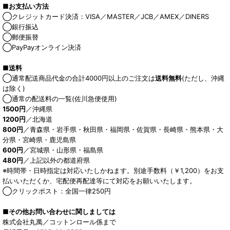
■お支払い方法
◯クレジットカード決済：VISA／MASTER／JCB／AMEX／DINERS
◯銀行振込
◯郵便振替
◯PayPayオンライン決済
■送料
◯通常配送商品代金の合計4000円以上のご注文は
送料無料
(ただし、沖縄
は除く)
◯通常の配送料の一覧(佐川急便使用)
1500円
／沖縄県
1200円
／北海道
800円
／青森県・岩手県・秋田県・福岡県・佐賀県・長崎県・熊本県・大
分県・宮崎県・鹿児島県
600円
／宮城県・山形県・福島県
480円
／上記以外の都道府県
※時間帯・日時指定は対応いたしかねます。別途手数料（￥1,200）をお支
払いいただくか、宅配便再配達等にて対応をお願いいたします。
◯クリックポスト：全国一律250円
■その他お問い合わせに関しましては
株式会社丸萬／コットンロール係まで