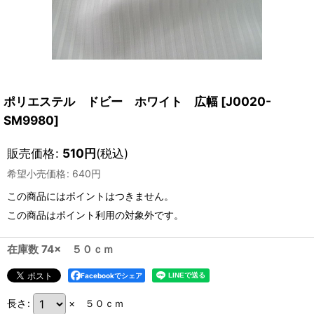
ポリエステル ドビー ホワイト 広幅
[
J0020-
SM9980
]
販売価格
:
510
円
(税込)
希望小売価格
:
640
円
この商品にはポイントはつきません。
この商品はポイント利用の対象外です。
在庫数 74× ５０ｃｍ
Facebookでシェア
長さ
:
× ５０ｃｍ