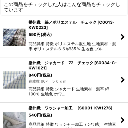
この商品をチェックした人はこんな商品もチェックし
ています
播州織 綿／ポリエステル チェック
[
C0013-
KW0223
]
590
円
(税込)
商品詳細 特徴 ポリエステル混生地 生地素材・混
率 ポリエステル６５/綿35％ 生地色 ブル…
播州織 ジャカード 72 チェック
[
S0034-C-
KW1021
]
840
円
(税込)
在庫数 86× ５０ｃｍ
商品詳細 特徴 ジャカード 生地素材・混率 綿
100％ 生地色 ホワ…
播州織 ワッシャー加工
[
S0001-KW1276
]
540
円
(税込)
商品詳細 特徴 ワッシャー加工（シワ感） 生地素