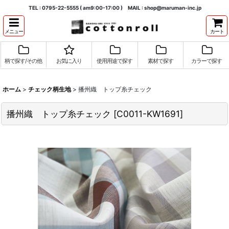
TEL : 0795-22-5555 ( am9:00-17:00 ) MAIL : shop@maruman-inc.jp
メニュー
カート
柄で探す/その他
お気に入り
使用用途で探す
素材で探す
カラーで探す
ホーム
>
チェック柄生地
>
播州織 トップ糸チェック
播州織 トップ糸チェック
[
C0011-KW1691
]