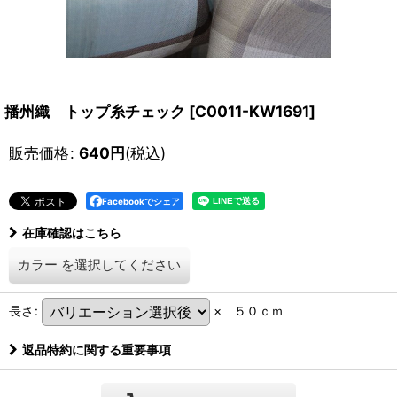
播州織 トップ糸チェック
[
C0011-KW1691
]
販売価格
:
640
円
(税込)
Facebookでシェア
在庫確認はこちら
カラー
を選択してください
長さ
:
× ５０ｃｍ
返品特約に関する重要事項