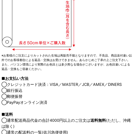
※お客様のご注文によりカットされた生地は再販売不能となりますので、不良品、商品送付違い以
外でのお客様都合による返品・交換はお受けできません。あらかじめご了承の上ご注文下さい。
また、パソコン環境により実際のお色目とは多少異なる場合がございますが、お色目違いによる
返品・交換もご容赦ください。
■お支払い方法
◯クレジットカード決済：VISA／MASTER／JCB／AMEX／DINERS
◯銀行振込
◯郵便振替
◯PayPayオンライン決済
■送料
◯通常配送商品代金の合計4000円以上のご注文は
送料無料
(ただし、沖縄
は除く)
◯通常の配送料の一覧(佐川急便使用)