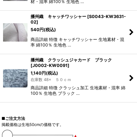
材・混率 綿100％ 生地色 …
播州織 キャッチワッシャー
[
S0043-KW3631-
02
]
540
円
(税込)
商品詳細 特徴 キャッチワッシャー 生地素材・混
率 綿100％ 生地色 …
播州織 クラッシュジャカード ブラック
[
J0002-KW0091
]
1,140
円
(税込)
在庫数 48× ５０ｃｍ
商品詳細 特徴 クラッシュ加工 生地素材・混率 綿
100％ 生地色 ブラック …
■ご注文方法
掲載価格は生地50cmの価格です。