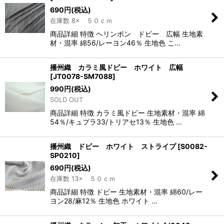
690
円
(税込)
在庫数 8× ５０ｃｍ
商品詳細 特徴 ヘリンボン ドビー 広幅 生地素
材・混率 綿56/レーヨン46％ 生地色 こ…
播州織 カラミ風ドビー ホワイト 広幅
[
JT0078-SM7088
]
990
円
(税込)
SOLD OUT
商品詳細 特徴 カラミ風ドビー 生地素材・混率 綿
54％/キュプラ33/トリアセ13％ 生地色 …
播州織 ドビー ホワイト ストライプ
[
S0082-
SP0210
]
690
円
(税込)
在庫数 13× ５０ｃｍ
商品詳細 特徴 ドビー 生地素材・混率 綿60/レー
ヨン28/麻12％ 生地色 ホワイト …