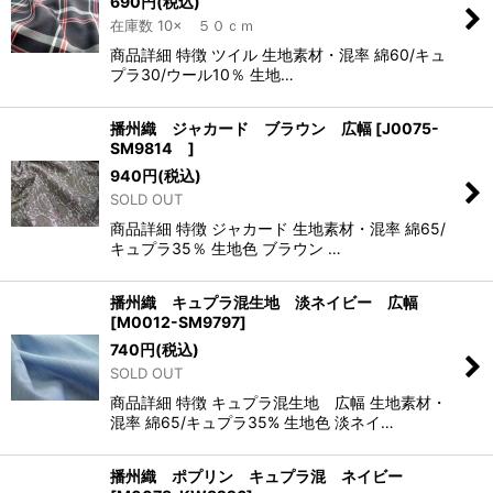
690
円
(税込)
在庫数 10× ５０ｃｍ
商品詳細 特徴 ツイル 生地素材・混率 綿60/キュ
プラ30/ウール10％ 生地…
播州織 ジャカード ブラウン 広幅
[
J0075-
SM9814
]
940
円
(税込)
SOLD OUT
商品詳細 特徴 ジャカード 生地素材・混率 綿65/
キュプラ35％ 生地色 ブラウン …
播州織 キュプラ混生地 淡ネイビー 広幅
[
M0012-SM9797
]
740
円
(税込)
SOLD OUT
商品詳細 特徴 キュプラ混生地 広幅 生地素材・
混率 綿65/キュプラ35% 生地色 淡ネイ…
播州織 ポプリン キュプラ混 ネイビー