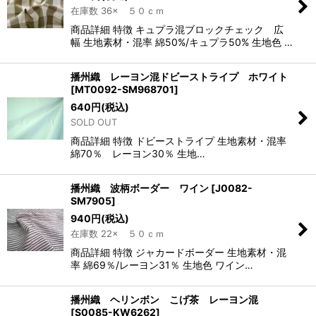
在庫数 36× ５０ｃｍ
商品詳細 特徴 キュプラ混ブロックチェック 広
幅 生地素材・混率 綿50%/キュプラ50% 生地色 …
播州織 レーヨン混ドビーストライプ ホワイト
[
MT0092-SM968701
]
640
円
(税込)
SOLD OUT
商品詳細 特徴 ドビーストライプ 生地素材・混率
綿70％ レーヨン30％ 生地…
播州織 波柄ボーダー ワイン
[
J0082-
SM7905
]
940
円
(税込)
在庫数 22× ５０ｃｍ
商品詳細 特徴 ジャカードボーダー 生地素材・混
率 綿69％/レーヨン31％ 生地色 ワイン…
播州織 ヘリンボン こげ茶 レーヨン混
[
S0085-KW6262
]