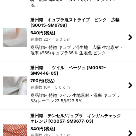
地…
播州織 キュプラ混ストライプ ピンク 広幅
[
S0015-SM9798
]
640
円
(税込)
在庫数 22× ５０ｃｍ
商品詳細 特徴 キュプラ混生地 広幅 生地素材・
混率 綿65/キュプラ35％ 生地色 ピンク…
播州織 ツイル ベージュ
[
M0052-
SM9448-05
]
790
円
(税込)
在庫数 10× ５０ｃｍ
商品詳細 特徴 ツイル 生地素材・混率 キュプラ
53/レーヨン23.5/綿23.5％ …
播州織 テンセル/キュプラ ギンガムチェック
オレンジ
[
C0057-SM9677-03
]
840
円
(税込)
在庫数 28× ５０ｃｍ