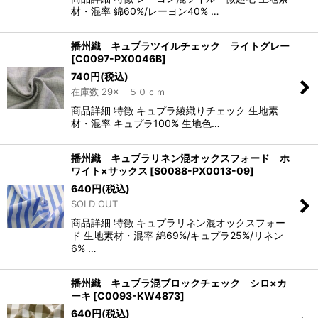
材・混率 綿60%/レーヨン40% …
播州織 キュプラツイルチェック ライトグレー
[
C0097-PX0046B
]
740
円
(税込)
在庫数 29× ５０ｃｍ
商品詳細 特徴 キュプラ綾織りチェック 生地素
材・混率 キュプラ100% 生地色…
播州織 キュプラリネン混オックスフォード ホ
ワイト×サックス
[
S0088-PX0013-09
]
640
円
(税込)
SOLD OUT
商品詳細 特徴 キュプラリネン混オックスフォー
ド 生地素材・混率 綿69%/キュプラ25%/リネン
6% …
播州織 キュプラ混ブロックチェック シロ×カ
ーキ
[
C0093-KW4873
]
640
円
(税込)