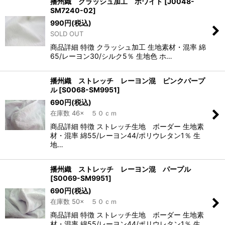
播州織 クラッシュ加工 ホワイト
[
J0048-
SM7240-02
]
990
円
(税込)
SOLD OUT
商品詳細 特徴 クラッシュ加工 生地素材・混率 綿
65/レーヨン30/シルク5％ 生地色 ホ…
播州織 ストレッチ レーヨン混 ピンクパープ
ル
[
S0068-SM9951
]
690
円
(税込)
在庫数 46× ５０ｃｍ
商品詳細 特徴 ストレッチ生地 ボーダー 生地素
材・混率 綿55/レーヨン44/ポリウレタン1％ 生
地…
播州織 ストレッチ レーヨン混 パープル
[
S0069-SM9951
]
690
円
(税込)
在庫数 50× ５０ｃｍ
商品詳細 特徴 ストレッチ生地 ボーダー 生地素
材・混率 綿55/レーヨン44/ポリウレタン1％ 生