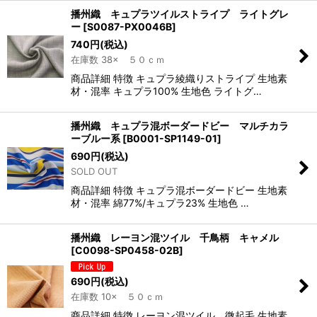
播州織 キュプラツイルストライプ ライトグレ
ー
[
S0087-PX0046B
]
740
円
(税込)
在庫数 38× ５０ｃｍ
商品詳細 特徴 キュプラ綾織りストライプ 生地素
材・混率 キュプラ100% 生地色 ライトグ…
播州織 キュプラ混ボーダードビー マルチカラ
ーブルー系
[
B0001-SP1149-01
]
690
円
(税込)
SOLD OUT
商品詳細 特徴 キュプラ混ボーダードビー 生地素
材・混率 綿77%/キュプラ23% 生地色 …
播州織 レーヨン混ツイル 千鳥柄 キャメル
[
C0098-SP0458-02B
]
690
円
(税込)
在庫数 10× ５０ｃｍ
商品詳細 特徴 レーヨン混ツイル 微起毛 生地素