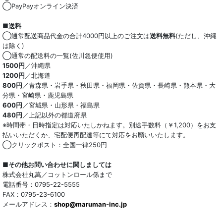
◯PayPayオンライン決済
■送料
◯通常配送商品代金の合計4000円以上のご注文は
送料無料
(ただし、沖縄
は除く)
◯通常の配送料の一覧(佐川急便使用)
1500円
／沖縄県
1200円
／北海道
800円
／青森県・岩手県・秋田県・福岡県・佐賀県・長崎県・熊本県・大
分県・宮崎県・鹿児島県
600円
／宮城県・山形県・福島県
480円
／上記以外の都道府県
※時間帯・日時指定は対応いたしかねます。別途手数料（￥1,200）をお支
払いいただくか、宅配便再配達等にて対応をお願いいたします。
◯クリックポスト：全国一律250円
■その他お問い合わせに関しましては
株式会社丸萬／コットンロール係まで
電話番号：0795-22-5555
FAX：0795-23-6100
メールアドレス：
shop@maruman-inc.jp