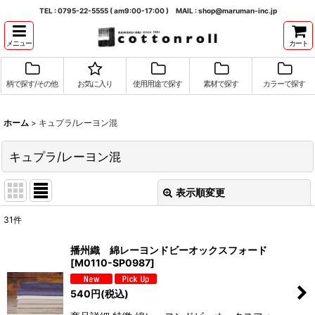
TEL : 0795-22-5555 ( am9:00-17:00 ) MAIL : shop@maruman-inc.jp
メニュー
カート
柄で探す/その他
お気に入り
使用用途で探す
素材で探す
カラーで探す
ホーム
>
キュプラ/レーヨン混
キュプラ/レーヨン混
表示順変更
閉じる
31
件
表示数
:
播州織 綿レーヨンドビーオックスフォード
[
M0110-SP0987
]
並び順
:
540
円
(税込)
絞り込む