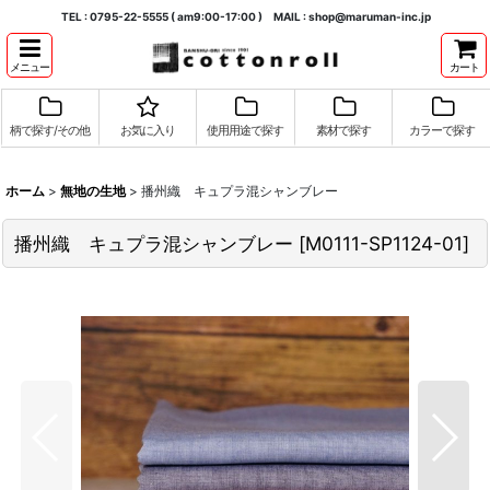
TEL : 0795-22-5555 ( am9:00-17:00 ) MAIL : shop@maruman-inc.jp
メニュー
カート
柄で探す/その他
お気に入り
使用用途で探す
素材で探す
カラーで探す
ホーム
>
無地の生地
>
播州織 キュプラ混シャンブレー
播州織 キュプラ混シャンブレー
[
M0111-SP1124-01
]