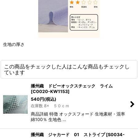
生地の厚さ
この商品をチェックした人はこんな商品もチェックし
ています
播州織 ドビーオックスチェック ライム
[
C0020-KW1153
]
540
円
(税込)
在庫数 8× ５０ｃｍ
商品詳細 特徴 オックスフォード 生地素材・混率
綿100％ 生地色 …
播州織 ジャカード 01 ストライプ
[
S0034-