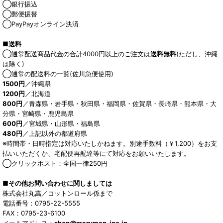
◯銀行振込
◯郵便振替
◯PayPayオンライン決済
■送料
◯通常配送商品代金の合計4000円以上のご注文は
送料無料
(ただし、沖縄
は除く)
◯通常の配送料の一覧(佐川急便使用)
1500円
／沖縄県
1200円
／北海道
800円
／青森県・岩手県・秋田県・福岡県・佐賀県・長崎県・熊本県・大
分県・宮崎県・鹿児島県
600円
／宮城県・山形県・福島県
480円
／上記以外の都道府県
※時間帯・日時指定は対応いたしかねます。別途手数料（￥1,200）をお支
払いいただくか、宅配便再配達等にて対応をお願いいたします。
◯クリックポスト：全国一律250円
■その他お問い合わせに関しましては
株式会社丸萬／コットンロール係まで
電話番号：0795-22-5555
FAX：0795-23-6100
メールアドレス：
shop@maruman-inc.jp