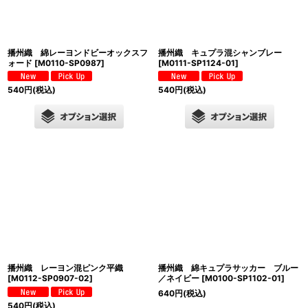
播州織 綿レーヨンドビーオックスフ
播州織 キュプラ混シャンブレー
ォード
[
M0110-SP0987
]
[
M0111-SP1124-01
]
540
円
(税込)
540
円
(税込)
播州織 レーヨン混ピンク平織
播州織 綿キュプラサッカー ブルー
[
M0112-SP0907-02
]
／ネイビー
[
M0100-SP1102-01
]
640
円
(税込)
540
円
(税込)