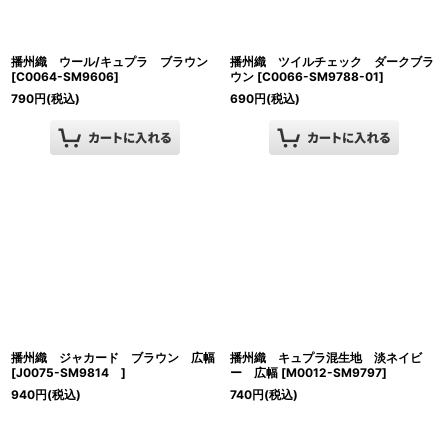
播州織 ウール/キュプラ ブラウン
播州織 ツイルチェック ダークブラ
[
C0064-SM9606
]
ウン
[
C0066-SM9788-01
]
790
円
(税込)
690
円
(税込)
播州織 ジャカード ブラウン 広幅
播州織 キュプラ混生地 淡ネイビ
[
J0075-SM9814
]
ー 広幅
[
M0012-SM9797
]
940
円
(税込)
740
円
(税込)