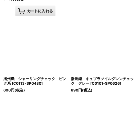
播州織 シャーリングチェック ピン
播州織 キュプラツイルグレンチェッ
ク系
[
C0113-SP0480
]
ク グレー
[
C0101-SP0626
]
690
円
(税込)
690
円
(税込)