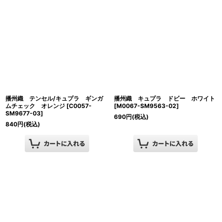
播州織 テンセル/キュプラ ギンガ
播州織 キュプラ ドビー ホワイト
ムチェック オレンジ
[
C0057-
[
M0067-SM9563-02
]
SM9677-03
]
690
円
(税込)
840
円
(税込)