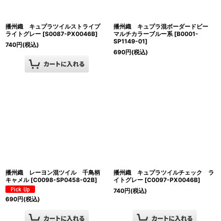
播州織 キュプラツイルストライプ
播州織 キュプラ混ボーダードビー
ライトグレー
[
S0087-PX0046B
]
マルチカラーブルー系
[
B0001-
SP1149-01
]
740
円
(税込)
690
円
(税込)
播州織 レーヨン混ツイル 千鳥柄
播州織 キュプラツイルチェック ラ
キャメル
[
C0098-SP0458-02B
]
イトグレー
[
C0097-PX0046B
]
740
円
(税込)
690
円
(税込)