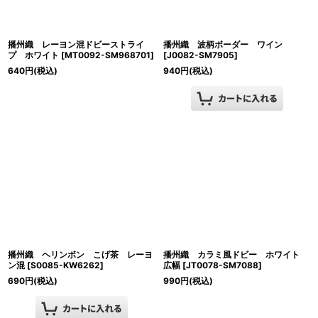
播州織 レーヨン混ドビーストライ
播州織 波柄ボーダー ワイン
プ ホワイト
[
MT0092-SM968701
]
[
J0082-SM7905
]
640
円
(税込)
940
円
(税込)
播州織 ヘリンボン こげ茶 レーヨ
播州織 カラミ風ドビー ホワイト
ン混
[
S0085-KW6262
]
広幅
[
JT0078-SM7088
]
690
円
(税込)
990
円
(税込)