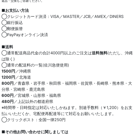
返品・交換もご容赦ください。
■お支払い方法
◯クレジットカード決済：VISA／MASTER／JCB／AMEX／DINERS
◯銀行振込
◯郵便振替
◯PayPayオンライン決済
■送料
◯通常配送商品代金の合計4000円以上のご注文は
送料無料
(ただし、沖縄
は除く)
◯通常の配送料の一覧(佐川急便使用)
1500円
／沖縄県
1200円
／北海道
800円
／青森県・岩手県・秋田県・福岡県・佐賀県・長崎県・熊本県・大
分県・宮崎県・鹿児島県
600円
／宮城県・山形県・福島県
480円
／上記以外の都道府県
※時間帯・日時指定は対応いたしかねます。別途手数料（￥1,200）をお支
払いいただくか、宅配便再配達等にて対応をお願いいたします。
◯クリックポスト：全国一律250円
■その他お問い合わせに関しましては