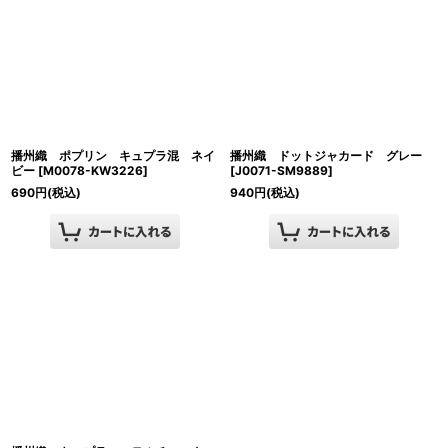
播州織 ポプリン キュプラ混 ネイ
播州織 ドットジャカード グレー
ビー
[
M0078-KW3226
]
[
J0071-SM9889
]
690
円
(税込)
940
円
(税込)