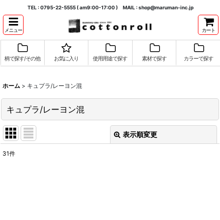
TEL : 0795-22-5555 ( am9:00-17:00 ) MAIL : shop@maruman-inc.jp
メニュー
カート
柄で探す/その他
お気に入り
使用用途で探す
素材で探す
カラーで探す
ホーム
>
キュプラ/レーヨン混
キュプラ/レーヨン混
表示順変更
閉じる
31
件
表示数
:
並び順
:
絞り込む