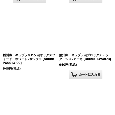
播州織 キュプラリネン混オックスフ
播州織 キュプラ混ブロックチェッ
ォード ホワイト×サックス
[
S0088-
ク シロ×カーキ
[
C0093-KW4873
]
PX0013-09
]
640
円
(税込)
640
円
(税込)