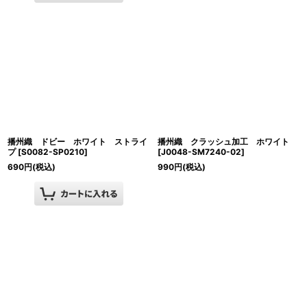
播州織 ドビー ホワイト ストライ
播州織 クラッシュ加工 ホワイト
プ
[
S0082-SP0210
]
[
J0048-SM7240-02
]
690
円
(税込)
990
円
(税込)