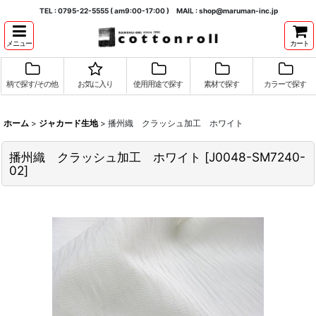
TEL : 0795-22-5555 ( am9:00-17:00 ) MAIL : shop@maruman-inc.jp
メニュー
カート
柄で探す/その他
お気に入り
使用用途で探す
素材で探す
カラーで探す
ホーム
>
ジャカード生地
>
播州織 クラッシュ加工 ホワイト
播州織 クラッシュ加工 ホワイト
[
J0048-SM7240-
02
]