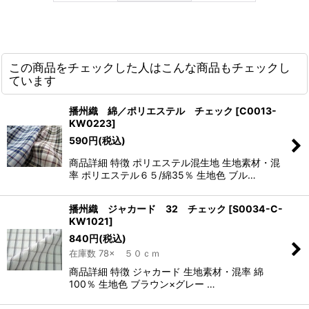
この商品をチェックした人はこんな商品もチェックし
ています
播州織 綿／ポリエステル チェック
[
C0013-
KW0223
]
590
円
(税込)
商品詳細 特徴 ポリエステル混生地 生地素材・混
率 ポリエステル６５/綿35％ 生地色 ブル…
播州織 ジャカード 32 チェック
[
S0034-C-
KW1021
]
840
円
(税込)
在庫数 78× ５０ｃｍ
商品詳細 特徴 ジャカード 生地素材・混率 綿
100％ 生地色 ブラウン×グレー …