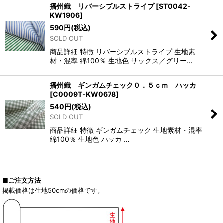
播州織 リバーシブルストライプ
[
ST0042-
KW1906
]
590
円
(税込)
SOLD OUT
商品詳細 特徴 リバーシブルストライプ 生地素
材・混率 綿100％ 生地色 サックス／グリー…
播州織 ギンガムチェック０．５ｃｍ ハッカ
[
C0009T-KW0678
]
540
円
(税込)
SOLD OUT
商品詳細 特徴 ギンガムチェック 生地素材・混率
綿100％ 生地色 ハッカ …
■ご注文方法
掲載価格は生地50cmの価格です。