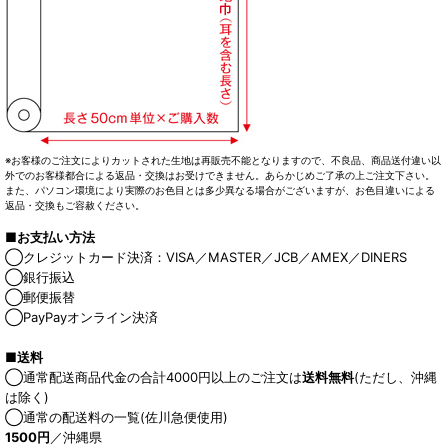
※お客様のご注文によりカットされた生地は再販売不能となりますので、不良品、商品送付違い以
外でのお客様都合による返品・交換はお受けできません。あらかじめご了承の上ご注文下さい。
また、パソコン環境により実際のお色目とは多少異なる場合がございますが、お色目違いによる
返品・交換もご容赦ください。
■お支払い方法
◯クレジットカード決済：VISA／MASTER／JCB／AMEX／DINERS
◯銀行振込
◯郵便振替
◯PayPayオンライン決済
■送料
◯通常配送商品代金の合計4000円以上のご注文は
送料無料
(ただし、沖縄
は除く)
◯通常の配送料の一覧(佐川急便使用)
1500円
／沖縄県