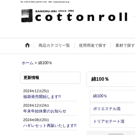
TEL : 0795-22-5555 ( am9:00-17:00 ) MAIL : shop@maruman-inc.jp
商品カテゴリ一覧
使用用途で探す
素材で探
ホーム
>
綿100％
更新情報
綿100％
2024
12
25
年
月
日
綿100％
福袋発売開始します!!
2024
12
24
年
月
日
ポリエステル混
年末年始休業のお知らせ
2024
08
20
年
月
日
トリアセテート混
ハギレセット再販いたします!!