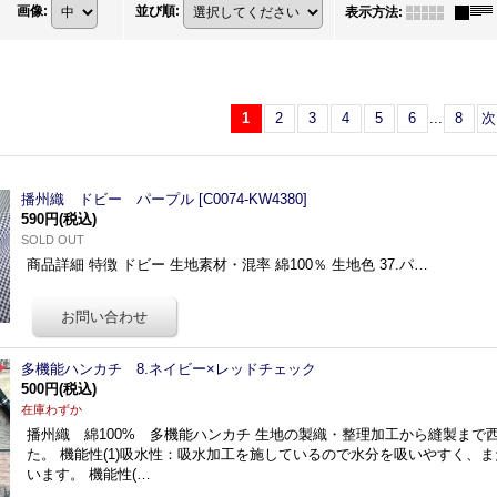
画像
:
並び順
:
表示方法
:
1
2
3
4
5
6
...
8
次
播州織 ドビー パープル
[
C0074-KW4380
]
590円
(税込)
SOLD OUT
商品詳細 特徴 ドビー 生地素材・混率 綿100％ 生地色 37.パ…
多機能ハンカチ 8.ネイビー×レッドチェック
500円
(税込)
在庫わずか
播州織 綿100% 多機能ハンカチ 生地の製織・整理加工から縫製まで
た。 機能性(1)吸水性：吸水加工を施しているので水分を吸いやすく、
います。 機能性(…