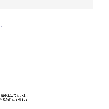
»
西脇市近辺で行いまし
また発散性にも優れて