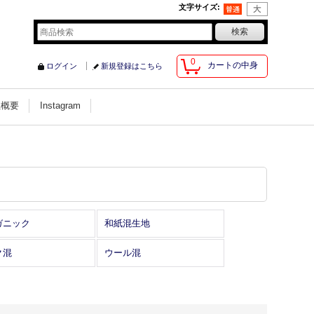
文字サイズ
:
0
カートの中身
ログイン
新規登録はこちら
社概要
Instagram
ガニック
和紙混生地
ク混
ウール混