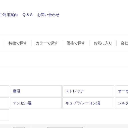
ご利用案内
Q & A
お問い合わせ
す
特徴で探す
カラーで探す
価格で探す
お気に入り
会
麻混
ストレッチ
オー
テンセル混
キュプラ/レーヨン混
シル