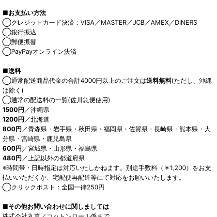
■お支払い方法
◯クレジットカード決済：VISA／MASTER／JCB／AMEX／DINERS
◯銀行振込
◯郵便振替
◯PayPayオンライン決済
■送料
◯通常配送商品代金の合計4000円以上のご注文は
送料無料
(ただし、沖縄
は除く)
◯通常の配送料の一覧(佐川急便使用)
1500円
／沖縄県
1200円
／北海道
800円
／青森県・岩手県・秋田県・福岡県・佐賀県・長崎県・熊本県・大
分県・宮崎県・鹿児島県
600円
／宮城県・山形県・福島県
480円
／上記以外の都道府県
※時間帯・日時指定は対応いたしかねます。別途手数料（￥1,200）をお支
払いいただくか、宅配便再配達等にて対応をお願いいたします。
◯クリックポスト：全国一律250円
■その他お問い合わせに関しましては
株式会社丸萬／コットンロール係まで