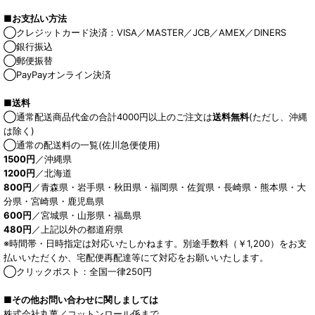
■お支払い方法
◯クレジットカード決済：VISA／MASTER／JCB／AMEX／DINERS
◯銀行振込
◯郵便振替
◯PayPayオンライン決済
■送料
◯通常配送商品代金の合計4000円以上のご注文は
送料無料
(ただし、沖縄
は除く)
◯通常の配送料の一覧(佐川急便使用)
1500円
／沖縄県
1200円
／北海道
800円
／青森県・岩手県・秋田県・福岡県・佐賀県・長崎県・熊本県・大
分県・宮崎県・鹿児島県
600円
／宮城県・山形県・福島県
480円
／上記以外の都道府県
※時間帯・日時指定は対応いたしかねます。別途手数料（￥1,200）をお支
払いいただくか、宅配便再配達等にて対応をお願いいたします。
◯クリックポスト：全国一律250円
■その他お問い合わせに関しましては
株式会社丸萬／コットンロール係まで