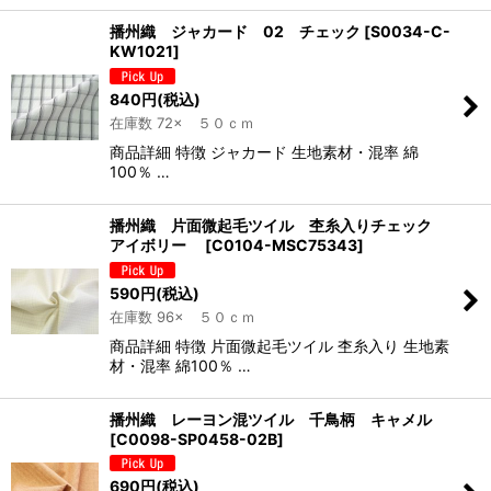
播州織 ジャカード 02 チェック
[
S0034-C-
KW1021
]
840
円
(税込)
在庫数 72× ５０ｃｍ
商品詳細 特徴 ジャカード 生地素材・混率 綿
100％ …
播州織 片面微起毛ツイル 杢糸入りチェック
アイボリー
[
C0104-MSC75343
]
590
円
(税込)
在庫数 96× ５０ｃｍ
商品詳細 特徴 片面微起毛ツイル 杢糸入り 生地素
材・混率 綿100％ …
播州織 レーヨン混ツイル 千鳥柄 キャメル
[
C0098-SP0458-02B
]
690
円
(税込)