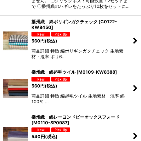
ません。 〇クリックポスト可能数量：2セットま
で 〇播州織のハギレをたっぷり10枚をセットに…
播州織 綿ポリギンガクチェック
[
C0122-
KW8450
]
560
円
(税込)
商品詳細 特徴 綿ポリギンガクチェック 生地素
材・混率 ポリ6…
播州織 綿起毛ツイル
[
M0109-KW8388
]
560
円
(税込)
商品詳細 特徴 綿起毛ツイル 生地素材・混率 綿
100％ …
播州織 綿レーヨンドビーオックスフォード
[
M0110-SP0987
]
540
円
(税込)