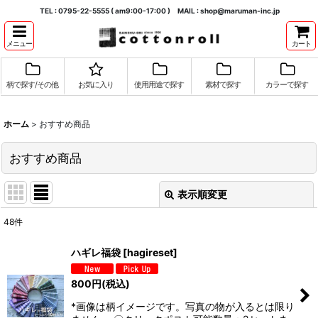
TEL : 0795-22-5555 ( am9:00-17:00 ) MAIL : shop@maruman-inc.jp
メニュー
カート
柄で探す/その他
お気に入り
使用用途で探す
素材で探す
カラーで探す
ホーム
>
おすすめ商品
おすすめ商品
表示順変更
閉じる
48
件
表示数
:
ハギレ福袋
[
hagireset
]
並び順
:
800
円
(税込)
*画像は柄イメージです。写真の物が入るとは限り
絞り込む