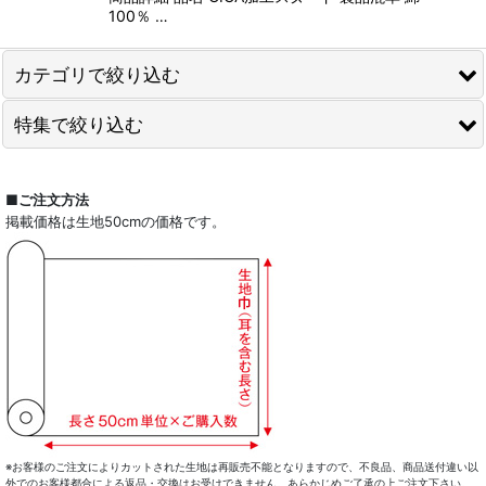
100％ …
カテゴリで絞り込む
特集で絞り込む
新商品
カット済生地セール
全商品一覧
■ご注文方法
掲載価格は生地50cmの価格です。
チェック柄生地
ドレスシャツ
ストライプ柄生地
カジュアルシャツ
ジャカード生地
レディース
プリント生地
キッズ
無地の生地
コート・ボトム・バッグ
ハギレセット
マスク
※お客様のご注文によりカットされた生地は再販売不能となりますので、不良品、商品送付違い以
外でのお客様都合による返品・交換はお受けできません。あらかじめご了承の上ご注文下さい。