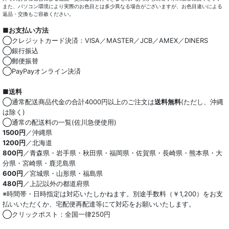
また、パソコン環境により実際のお色目とは多少異なる場合がございますが、お色目違いによる
スヌード
小物類
返品・交換もご容赦ください。
■お支払い方法
多機能ハンカチ
綿100％
◯クレジットカード決済：VISA／MASTER／JCB／AMEX／DINERS
◯銀行振込
麻混
◯郵便振替
◯PayPayオンライン決済
ストレッチ
■送料
オーガニック
◯通常配送商品代金の合計4000円以上のご注文は
送料無料
(ただし、沖縄
は除く)
和紙混生地
◯通常の配送料の一覧(佐川急便使用)
1500円
／沖縄県
1200円
／北海道
ポリエステル混
800円
／青森県・岩手県・秋田県・福岡県・佐賀県・長崎県・熊本県・大
分県・宮崎県・鹿児島県
テンセル混
600円
／宮城県・山形県・福島県
480円
／上記以外の都道府県
キュプラ/レーヨン混
※時間帯・日時指定は対応いたしかねます。別途手数料（￥1,200）をお支
払いいただくか、宅配便再配達等にて対応をお願いいたします。
シルク混
◯クリックポスト：全国一律250円