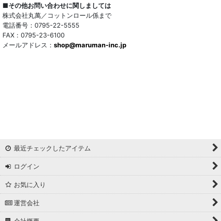
ウール混
■その他お問い合わせに関しましては
株式会社丸萬／コットンロール係まで
トリアセテート混
電話番号：0795-22-5555
FAX：0795-23-6100
メールアドレス：
サッカー/クレープ
shop@maruman-inc.jp
アレンジワインダー カットジャカード
リバーシブルドビー
ワッシャー
ギンガムチェック
最近チェックしたアイテム
マドラスチェック
ログイン
ドビー
お気に入り
撥水加工
運営会社
起毛生地