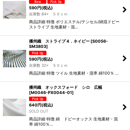
590
円
(税込)
在庫数 84× ５０ｃｍ
商品詳細 特徴 ポリエステル/テンセル/綿混ドビー
ストライプ 生地素材・混…
播州織 ストライプ 4．ネイビー
[
S0056-
SM3803
]
590
円
(税込)
在庫数 32× ５０ｃｍ
商品詳細 特徴 ツイル 生地素材・混率 綿100％ …
播州織 オックスフォード シロ 広幅
[
M0046-PX0044-01
]
640
円
(税込)
SOLD OUT
商品詳細 特徴 綿 ドビーオックス 生地素材・混
率 綿100％…