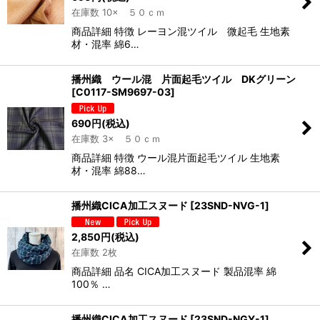
在庫数 10× ５０ｃｍ
商品詳細 特徴 レーヨン混ツイル 微起毛 生地素
材・混率 綿6…
播州織 ウール混 片面起毛ツイル DKグリーン
[
C0117-SM9697-03
]
690
円
(税込)
在庫数 3× ５０ｃｍ
商品詳細 特徴 ウール混片面起毛ツイル 生地素
材・混率 綿88…
播州織CICA加工スヌード
[
23SND-NVG-1
]
2,850
円
(税込)
在庫数 2枚
商品詳細 品名 CICA加工スヌード 製品混率 綿
100％ …
播州織CICA加工スヌード
[
23SND-NGY-1
]