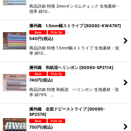
商品詳細 特徴 3mmギンガムチェック 生地素材・
混率 綿10…
播州織 1.5mm幅ストライプ
[
S0092-KW4797
]
540
円
(税込)
商品詳細 特徴 1.5mm幅ストライプ 生地素材・混
率 綿10…
播州織 和紙混ヘリンボン
[
S0093-SP2114
]
740
円
(税込)
商品詳細 特徴 和紙混 ヘリンボン 生地素材・混
率 綿79% …
播州織 全面ドビーストライプ
[
S0095-
SP2576
]
750
円
(税込)