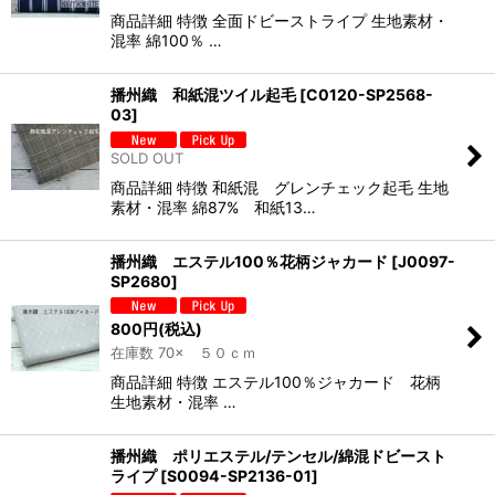
商品詳細 特徴 全面ドビーストライプ 生地素材・
混率 綿100％ …
播州織 和紙混ツイル起毛
[
C0120-SP2568-
03
]
SOLD OUT
商品詳細 特徴 和紙混 グレンチェック起毛 生地
素材・混率 綿87% 和紙13…
播州織 エステル100％花柄ジャカード
[
J0097-
SP2680
]
800
円
(税込)
在庫数 70× ５０ｃｍ
商品詳細 特徴 エステル100％ジャカード 花柄
生地素材・混率 …
播州織 ポリエステル/テンセル/綿混ドビースト
ライプ
[
S0094-SP2136-01
]