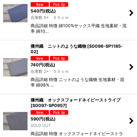
540
円
(税込)
在庫数 5× ５０ｃｍ
商品詳細 特徴 綿100%サックス平織 生地素材・混
率 綿10…
播州織 ニットのような織物
[
S0096-SP1185-
02
]
740
円
(税込)
在庫数 2× ５０ｃｍ
商品詳細 特徴 ニットのような織物 生地素材・混
率 綿98% …
播州織 オックスフォードネイビーストライプ
[
S0097-SP0957
]
590
円
(税込)
SOLD OUT
商品詳細 特徴 オックスフォードネイビーストラ