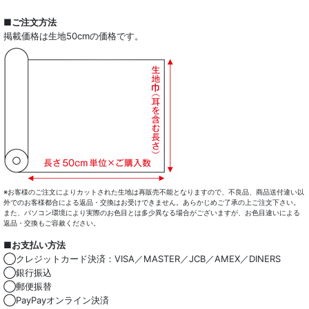
全商品一覧
■ご注文方法
掲載価格は生地50cmの価格です。
ドレスシャツ
カジュアルシャツ
レディース
キッズ
コート・ボトム・バッグ
マスク
※お客様のご注文によりカットされた生地は再販売不能となりますので、不良品、商品送付違い以
外でのお客様都合による返品・交換はお受けできません。あらかじめご了承の上ご注文下さい。
また、パソコン環境により実際のお色目とは多少異なる場合がございますが、お色目違いによる
小物類
返品・交換もご容赦ください。
■お支払い方法
綿100％
◯クレジットカード決済：VISA／MASTER／JCB／AMEX／DINERS
◯銀行振込
麻混
◯郵便振替
◯PayPayオンライン決済