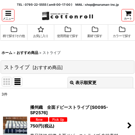
TEL : 0795-22-5555 ( am9:00-17:00 ) MAIL : shop@maruman-inc.jp
メニュー
カート
柄で探す/その他
お気に入り
使用用途で探す
素材で探す
カラーで探す
ホーム
>
おすすめ商品
>
ストライプ
ストライプ
[
おすすめ商品
]
表示順変更
閉じる
3
件
表示数
:
播州織 全面ドビーストライプ
[
S0095-
SP2576
]
並び順
:
750
円
(税込)
絞り込む