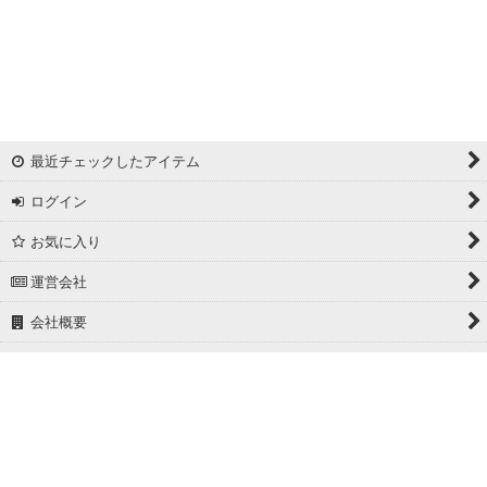
リバーシブルドビー
ワッシャー
ギンガムチェック
最近チェックしたアイテム
マドラスチェック
ログイン
ドビー
お気に入り
撥水加工
運営会社
起毛生地
会社概要
細番手
ホーム
広幅
PCサイト
ホワイト/ベージュ系