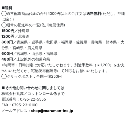
ストレッチ
■送料
オーガニック
◯通常配送商品代金の合計4000円以上のご注文は
送料無料
(ただし、沖縄
は除く)
和紙混生地
◯通常の配送料の一覧(佐川急便使用)
1500円
／沖縄県
1200円
／北海道
ポリエステル混
800円
／青森県・岩手県・秋田県・福岡県・佐賀県・長崎県・熊本県・大
分県・宮崎県・鹿児島県
テンセル混
600円
／宮城県・山形県・福島県
480円
／上記以外の都道府県
キュプラ/レーヨン混
※時間帯・日時指定は対応いたしかねます。別途手数料（￥1,200）をお支
払いいただくか、宅配便再配達等にて対応をお願いいたします。
シルク混
◯クリックポスト：全国一律250円
ウール混
■その他お問い合わせに関しましては
株式会社丸萬／コットンロール係まで
トリアセテート混
電話番号：0795-22-5555
FAX：0795-23-6100
メールアドレス：
サッカー/クレープ
shop@maruman-inc.jp
アレンジワインダー カットジャカード