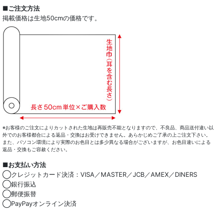
全商品一覧
■ご注文方法
掲載価格は生地50cmの価格です。
ドレスシャツ
カジュアルシャツ
レディース
キッズ
コート・ボトム・バッグ
マスク
※お客様のご注文によりカットされた生地は再販売不能となりますので、不良品、商品送付違い以
外でのお客様都合による返品・交換はお受けできません。あらかじめご了承の上ご注文下さい。
また、パソコン環境により実際のお色目とは多少異なる場合がございますが、お色目違いによる
小物類
返品・交換もご容赦ください。
■お支払い方法
綿100％
◯クレジットカード決済：VISA／MASTER／JCB／AMEX／DINERS
◯銀行振込
麻混
◯郵便振替
◯PayPayオンライン決済
ストレッチ