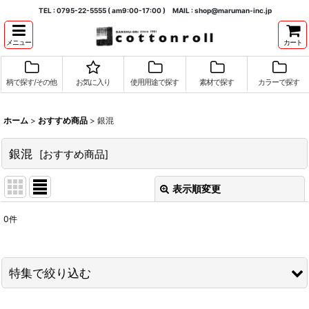
TEL : 0795-22-5555 ( am9:00-17:00 ) MAIL : shop@maruman-inc.jp
メニュー
カート
柄で探す/その他
お気に入り
使用用途で探す
素材で探す
カラーで探す
ホーム
>
おすすめ商品
>
銀混
銀混
[
おすすめ商品
]
表示順変更
閉じる
0
件
表示数
:
並び順
:
特集で絞り込む
絞り込む