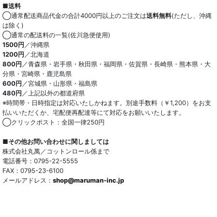
■送料
オーガニック
◯通常配送商品代金の合計4000円以上のご注文は
送料無料
(ただし、沖縄
は除く)
和紙混生地
◯通常の配送料の一覧(佐川急便使用)
1500円
／沖縄県
1200円
／北海道
ポリエステル混
800円
／青森県・岩手県・秋田県・福岡県・佐賀県・長崎県・熊本県・大
分県・宮崎県・鹿児島県
テンセル混
600円
／宮城県・山形県・福島県
480円
／上記以外の都道府県
キュプラ/レーヨン混
※時間帯・日時指定は対応いたしかねます。別途手数料（￥1,200）をお支
払いいただくか、宅配便再配達等にて対応をお願いいたします。
シルク混
◯クリックポスト：全国一律250円
ウール混
■その他お問い合わせに関しましては
株式会社丸萬／コットンロール係まで
トリアセテート混
電話番号：0795-22-5555
FAX：0795-23-6100
メールアドレス：
サッカー/クレープ
shop@maruman-inc.jp
アレンジワインダー カットジャカード