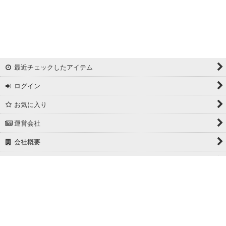
リバーシブルドビー
ワッシャー
ギンガムチェック
最近チェックしたアイテム
マドラスチェック
ログイン
ドビー
お気に入り
撥水加工
運営会社
起毛生地
会社概要
細番手
ホーム
広幅
PCサイト
ホワイト/ベージュ系
グレー系
Powered by
おちゃのこネット
ネットショップ作成サービス