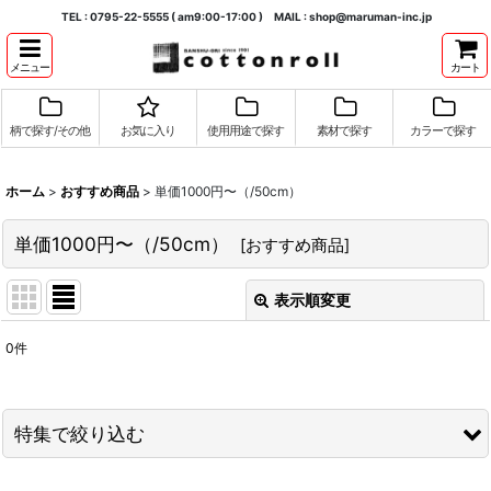
TEL : 0795-22-5555 ( am9:00-17:00 ) MAIL : shop@maruman-inc.jp
メニュー
カート
柄で探す/その他
お気に入り
使用用途で探す
素材で探す
カラーで探す
ホーム
>
おすすめ商品
>
単価1000円〜（/50cm）
単価1000円〜（/50cm）
[
おすすめ商品
]
表示順変更
閉じる
0
件
表示数
:
並び順
:
特集で絞り込む
絞り込む