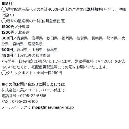
■送料
オーガニック
◯通常配送商品代金の合計4000円以上のご注文は
送料無料
(ただし、沖縄
は除く)
和紙混生地
◯通常の配送料の一覧(佐川急便使用)
1500円
／沖縄県
1200円
／北海道
ポリエステル混
800円
／青森県・岩手県・秋田県・福岡県・佐賀県・長崎県・熊本県・大
分県・宮崎県・鹿児島県
テンセル混
600円
／宮城県・山形県・福島県
480円
／上記以外の都道府県
キュプラ/レーヨン混
※時間帯・日時指定は対応いたしかねます。別途手数料（￥1,200）をお支
払いいただくか、宅配便再配達等にて対応をお願いいたします。
シルク混
◯クリックポスト：全国一律250円
ウール混
■その他お問い合わせに関しましては
株式会社丸萬／コットンロール係まで
トリアセテート混
電話番号：0795-22-5555
FAX：0795-23-6100
メールアドレス：
サッカー/クレープ
shop@maruman-inc.jp
アレンジワインダー カットジャカード