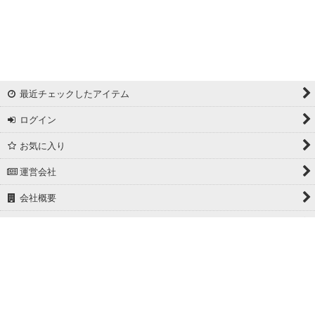
リバーシブルドビー
ワッシャー
ギンガムチェック
最近チェックしたアイテム
マドラスチェック
ログイン
ドビー
お気に入り
撥水加工
運営会社
起毛生地
会社概要
細番手
ホーム
広幅
PCサイト
ホワイト/ベージュ系
グレー系
Powered by
おちゃのこネット
ネットショップ作成サービス