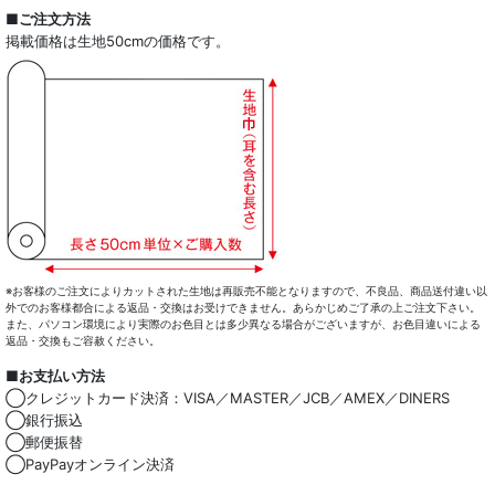
全商品一覧
■ご注文方法
掲載価格は生地50cmの価格です。
ドレスシャツ
カジュアルシャツ
レディース
キッズ
コート・ボトム・バッグ
マスク
※お客様のご注文によりカットされた生地は再販売不能となりますので、不良品、商品送付違い以
外でのお客様都合による返品・交換はお受けできません。あらかじめご了承の上ご注文下さい。
また、パソコン環境により実際のお色目とは多少異なる場合がございますが、お色目違いによる
小物類
返品・交換もご容赦ください。
■お支払い方法
綿100％
◯クレジットカード決済：VISA／MASTER／JCB／AMEX／DINERS
◯銀行振込
麻混
◯郵便振替
◯PayPayオンライン決済
ストレッチ