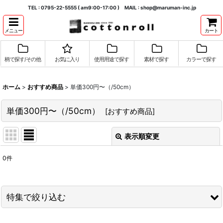
TEL : 0795-22-5555 ( am9:00-17:00 ) MAIL : shop@maruman-inc.jp
メニュー
カート
柄で探す/その他
お気に入り
使用用途で探す
素材で探す
カラーで探す
ホーム
>
おすすめ商品
>
単価300円〜（/50cm）
単価300円〜（/50cm）
[
おすすめ商品
]
表示順変更
閉じる
0
件
表示数
:
並び順
:
特集で絞り込む
絞り込む