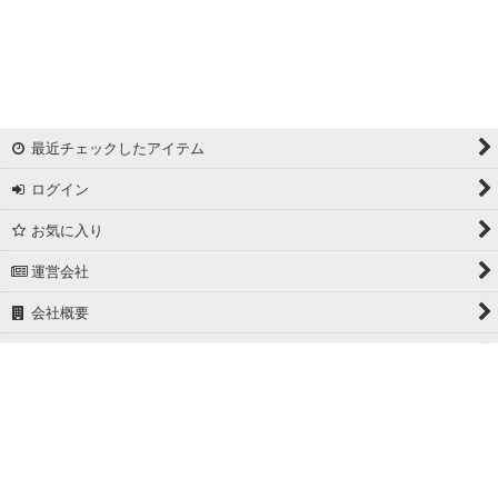
リバーシブルドビー
ワッシャー
ギンガムチェック
最近チェックしたアイテム
マドラスチェック
ログイン
ドビー
お気に入り
撥水加工
運営会社
起毛生地
会社概要
細番手
ホーム
広幅
PCサイト
ホワイト/ベージュ系
グレー系
Powered by
おちゃのこネット
ネットショップ作成サービス