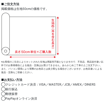
全商品一覧
■ご注文方法
掲載価格は生地50cmの価格です。
ドレスシャツ
カジュアルシャツ
レディース
キッズ
コート・ボトム・バッグ
マスク
※お客様のご注文によりカットされた生地は再販売不能となりますので、不良品、商品送付違い以
外でのお客様都合による返品・交換はお受けできません。あらかじめご了承の上ご注文下さい。
また、パソコン環境により実際のお色目とは多少異なる場合がございますが、お色目違いによる
小物類
返品・交換もご容赦ください。
■お支払い方法
綿100％
◯クレジットカード決済：VISA／MASTER／JCB／AMEX／DINERS
◯銀行振込
麻混
◯郵便振替
◯PayPayオンライン決済
ストレッチ