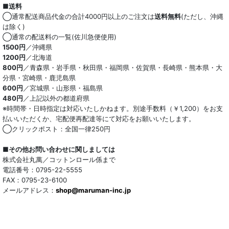
■送料
オーガニック
◯通常配送商品代金の合計4000円以上のご注文は
送料無料
(ただし、沖縄
は除く)
和紙混生地
◯通常の配送料の一覧(佐川急便使用)
1500円
／沖縄県
1200円
／北海道
ポリエステル混
800円
／青森県・岩手県・秋田県・福岡県・佐賀県・長崎県・熊本県・大
分県・宮崎県・鹿児島県
テンセル混
600円
／宮城県・山形県・福島県
480円
／上記以外の都道府県
キュプラ/レーヨン混
※時間帯・日時指定は対応いたしかねます。別途手数料（￥1,200）をお支
払いいただくか、宅配便再配達等にて対応をお願いいたします。
シルク混
◯クリックポスト：全国一律250円
ウール混
■その他お問い合わせに関しましては
株式会社丸萬／コットンロール係まで
トリアセテート混
電話番号：0795-22-5555
FAX：0795-23-6100
メールアドレス：
サッカー/クレープ
shop@maruman-inc.jp
アレンジワインダー カットジャカード