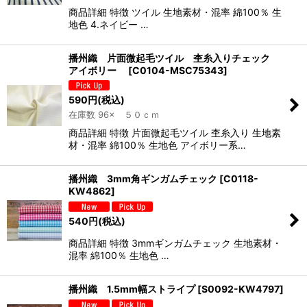
商品詳細 特徴 ツイル 生地素材・混率 綿100％ 生
地色 4.ネイビー …
播州織 片面微起毛ツイル 杢糸入りチェック
アイボリー
[
C0104-MSC75343
]
590
円
(税込)
在庫数 96× ５０ｃｍ
商品詳細 特徴 片面微起毛ツイル 杢糸入り 生地素
材・混率 綿100％ 生地色 アイボリー系…
播州織 3mm角ギンガムチェック
[
C0118-
KW4862
]
540
円
(税込)
商品詳細 特徴 3mmギンガムチェック 生地素材・
混率 綿100％ 生地色 …
播州織 1.5mm幅ストライプ
[
S0092-KW4797
]