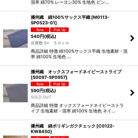
混率 綿70% レーヨン30% 生地色 ピン…
播州織 綿100%サックス平織
[
M0113-
SP0523-01
]
540
円
(税込)
在庫数 5× ５０ｃｍ
商品詳細 特徴 綿100%サックス平織 生地素材・混
率 綿100% 生地色 …
播州織 オックスフォードネイビーストライプ
[
S0097-SP0957
]
590
円
(税込)
SOLD OUT
商品詳細 特徴 オックスフォードネイビーストラ
イプ 生地素材・混率 綿100% 生地色 ネイ…
播州織 綿ポリギンガクチェック
[
C0122-
KW8450
]