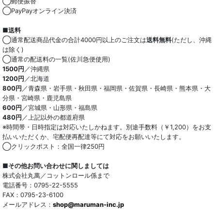
◯郵便振替
◯PayPayオンライン決済
ストレッチ
■送料
オーガニック
◯通常配送商品代金の合計4000円以上のご注文は
送料無料
(ただし、沖縄
は除く)
和紙混生地
◯通常の配送料の一覧(佐川急便使用)
1500円
／沖縄県
1200円
／北海道
ポリエステル混
800円
／青森県・岩手県・秋田県・福岡県・佐賀県・長崎県・熊本県・大
分県・宮崎県・鹿児島県
テンセル混
600円
／宮城県・山形県・福島県
480円
／上記以外の都道府県
キュプラ/レーヨン混
※時間帯・日時指定は対応いたしかねます。別途手数料（￥1,200）をお支
払いいただくか、宅配便再配達等にて対応をお願いいたします。
シルク混
◯クリックポスト：全国一律250円
ウール混
■その他お問い合わせに関しましては
株式会社丸萬／コットンロール係まで
トリアセテート混
電話番号：0795-22-5555
FAX：0795-23-6100
メールアドレス：
サッカー/クレープ
shop@maruman-inc.jp