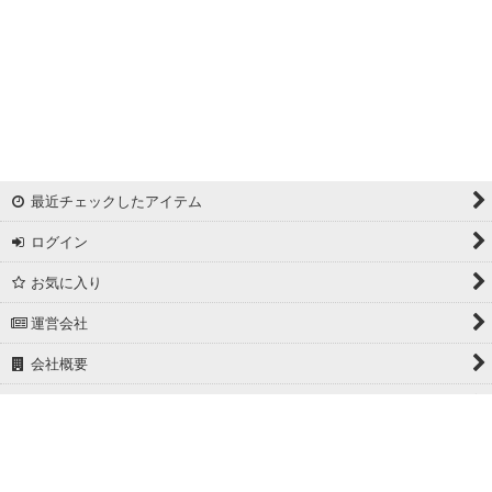
アレンジワインダー カットジャカード
リバーシブルドビー
ワッシャー
ギンガムチェック
最近チェックしたアイテム
マドラスチェック
ログイン
ドビー
お気に入り
撥水加工
運営会社
起毛生地
会社概要
細番手
ホーム
広幅
PCサイト
ホワイト/ベージュ系