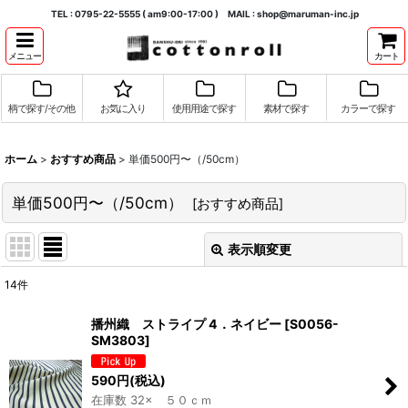
TEL : 0795-22-5555 ( am9:00-17:00 ) MAIL : shop@maruman-inc.jp
メニュー
カート
柄で探す/その他
お気に入り
使用用途で探す
素材で探す
カラーで探す
ホーム
>
おすすめ商品
>
単価500円〜（/50cm）
単価500円〜（/50cm）
[
おすすめ商品
]
表示順変更
閉じる
14
件
表示数
:
播州織 ストライプ 4．ネイビー
[
S0056-
SM3803
]
並び順
:
590
円
(税込)
在庫数 32× ５０ｃｍ
絞り込む