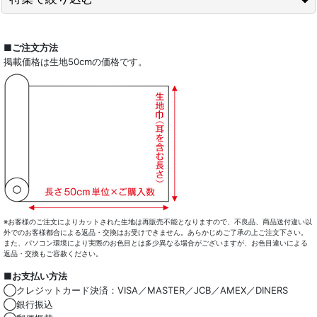
全商品一覧
■ご注文方法
掲載価格は生地50cmの価格です。
ドレスシャツ
カジュアルシャツ
レディース
キッズ
コート・ボトム・バッグ
マスク
※お客様のご注文によりカットされた生地は再販売不能となりますので、不良品、商品送付違い以
外でのお客様都合による返品・交換はお受けできません。あらかじめご了承の上ご注文下さい。
また、パソコン環境により実際のお色目とは多少異なる場合がございますが、お色目違いによる
小物類
返品・交換もご容赦ください。
■お支払い方法
綿100％
◯クレジットカード決済：VISA／MASTER／JCB／AMEX／DINERS
◯銀行振込
麻混