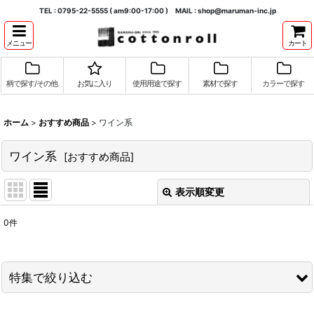
TEL : 0795-22-5555 ( am9:00-17:00 ) MAIL : shop@maruman-inc.jp
メニュー
カート
柄で探す/その他
お気に入り
使用用途で探す
素材で探す
カラーで探す
ホーム
>
おすすめ商品
>
ワイン系
ワイン系
[
おすすめ商品
]
表示順変更
閉じる
0
件
表示数
:
並び順
:
特集で絞り込む
絞り込む