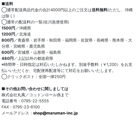
■送料
オーガニック
◯通常配送商品代金の合計4000円以上のご注文は
送料無料
(ただし、沖縄
は除く)
和紙混生地
◯通常の配送料の一覧(佐川急便使用)
1500円
／沖縄県
1200円
／北海道
ポリエステル混
800円
／青森県・岩手県・秋田県・福岡県・佐賀県・長崎県・熊本県・大
分県・宮崎県・鹿児島県
テンセル混
600円
／宮城県・山形県・福島県
480円
／上記以外の都道府県
キュプラ/レーヨン混
※時間帯・日時指定は対応いたしかねます。別途手数料（￥1,200）をお支
払いいただくか、宅配便再配達等にて対応をお願いいたします。
シルク混
◯クリックポスト：全国一律250円
ウール混
■その他お問い合わせに関しましては
株式会社丸萬／コットンロール係まで
トリアセテート混
電話番号：0795-22-5555
FAX：0795-23-6100
メールアドレス：
サッカー/クレープ
shop@maruman-inc.jp
アレンジワインダー カットジャカード