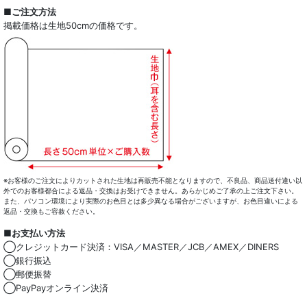
全商品一覧
■ご注文方法
掲載価格は生地50cmの価格です。
ドレスシャツ
カジュアルシャツ
レディース
キッズ
コート・ボトム・バッグ
マスク
※お客様のご注文によりカットされた生地は再販売不能となりますので、不良品、商品送付違い以
外でのお客様都合による返品・交換はお受けできません。あらかじめご了承の上ご注文下さい。
また、パソコン環境により実際のお色目とは多少異なる場合がございますが、お色目違いによる
小物類
返品・交換もご容赦ください。
■お支払い方法
綿100％
◯クレジットカード決済：VISA／MASTER／JCB／AMEX／DINERS
◯銀行振込
麻混
◯郵便振替
◯PayPayオンライン決済
ストレッチ