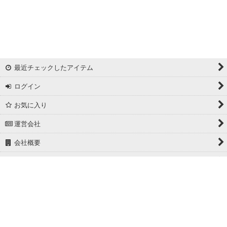
リバーシブルドビー
ワッシャー
ギンガムチェック
最近チェックしたアイテム
マドラスチェック
ログイン
ドビー
お気に入り
撥水加工
運営会社
起毛生地
会社概要
細番手
ホーム
広幅
PCサイト
ホワイト/ベージュ系
グレー系
Powered by
おちゃのこネット
ネットショップ作成サービス