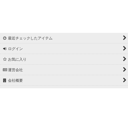
リバーシブルドビー
ワッシャー
ギンガムチェック
最近チェックしたアイテム
マドラスチェック
ログイン
ドビー
お気に入り
撥水加工
運営会社
起毛生地
会社概要
細番手
ホーム
広幅
PCサイト
ホワイト/ベージュ系
グレー系
Powered by
おちゃのこネット
ネットショップ作成サービス