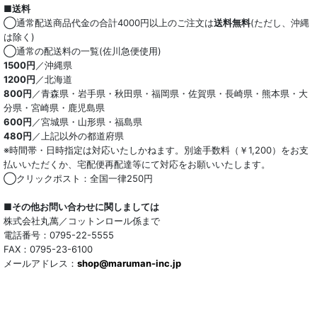
■送料
オーガニック
◯通常配送商品代金の合計4000円以上のご注文は
送料無料
(ただし、沖縄
は除く)
和紙混生地
◯通常の配送料の一覧(佐川急便使用)
1500円
／沖縄県
1200円
／北海道
ポリエステル混
800円
／青森県・岩手県・秋田県・福岡県・佐賀県・長崎県・熊本県・大
分県・宮崎県・鹿児島県
テンセル混
600円
／宮城県・山形県・福島県
480円
／上記以外の都道府県
キュプラ/レーヨン混
※時間帯・日時指定は対応いたしかねます。別途手数料（￥1,200）をお支
払いいただくか、宅配便再配達等にて対応をお願いいたします。
シルク混
◯クリックポスト：全国一律250円
ウール混
■その他お問い合わせに関しましては
株式会社丸萬／コットンロール係まで
トリアセテート混
電話番号：0795-22-5555
FAX：0795-23-6100
メールアドレス：
サッカー/クレープ
shop@maruman-inc.jp
アレンジワインダー カットジャカード