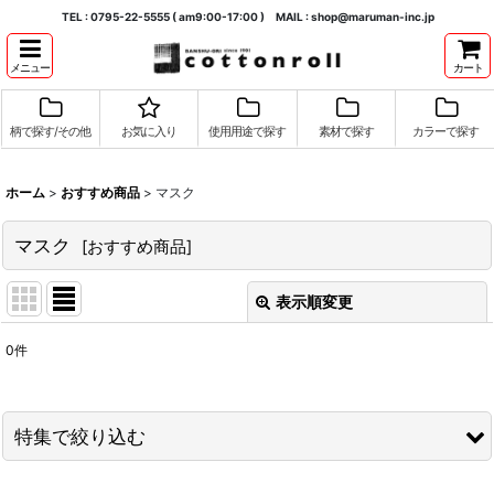
TEL : 0795-22-5555 ( am9:00-17:00 ) MAIL : shop@maruman-inc.jp
メニュー
カート
柄で探す/その他
お気に入り
使用用途で探す
素材で探す
カラーで探す
ホーム
>
おすすめ商品
>
マスク
マスク
[
おすすめ商品
]
表示順変更
閉じる
0
件
表示数
:
並び順
:
特集で絞り込む
絞り込む