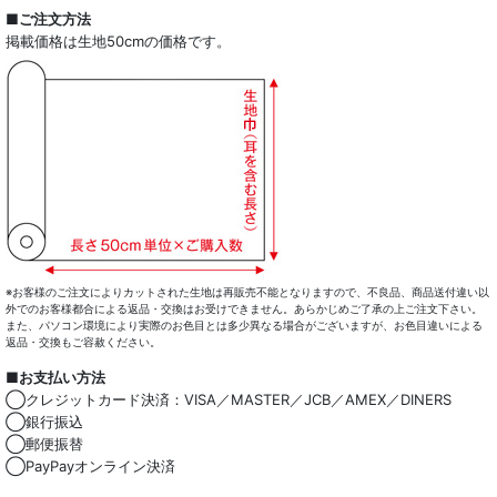
全商品一覧
■ご注文方法
掲載価格は生地50cmの価格です。
ドレスシャツ
カジュアルシャツ
レディース
キッズ
コート・ボトム・バッグ
マスク
※お客様のご注文によりカットされた生地は再販売不能となりますので、不良品、商品送付違い以
外でのお客様都合による返品・交換はお受けできません。あらかじめご了承の上ご注文下さい。
また、パソコン環境により実際のお色目とは多少異なる場合がございますが、お色目違いによる
小物類
返品・交換もご容赦ください。
■お支払い方法
綿100％
◯クレジットカード決済：VISA／MASTER／JCB／AMEX／DINERS
◯銀行振込
麻混
◯郵便振替
◯PayPayオンライン決済
ストレッチ