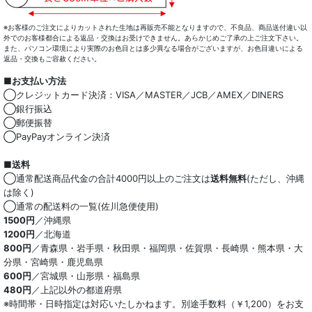
マスク
※お客様のご注文によりカットされた生地は再販売不能となりますので、不良品、商品送付違い以
外でのお客様都合による返品・交換はお受けできません。あらかじめご了承の上ご注文下さい。
また、パソコン環境により実際のお色目とは多少異なる場合がございますが、お色目違いによる
小物類
返品・交換もご容赦ください。
■お支払い方法
綿100％
◯クレジットカード決済：VISA／MASTER／JCB／AMEX／DINERS
◯銀行振込
麻混
◯郵便振替
◯PayPayオンライン決済
ストレッチ
■送料
オーガニック
◯通常配送商品代金の合計4000円以上のご注文は
送料無料
(ただし、沖縄
は除く)
和紙混生地
◯通常の配送料の一覧(佐川急便使用)
1500円
／沖縄県
1200円
／北海道
ポリエステル混
800円
／青森県・岩手県・秋田県・福岡県・佐賀県・長崎県・熊本県・大
分県・宮崎県・鹿児島県
テンセル混
600円
／宮城県・山形県・福島県
480円
／上記以外の都道府県
キュプラ/レーヨン混
※時間帯・日時指定は対応いたしかねます。別途手数料（￥1,200）をお支