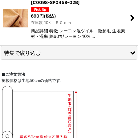
[
C0098-SP0458-02B
]
690
円
(税込)
在庫数 10× ５０ｃｍ
商品詳細 特徴 レーヨン混ツイル 微起毛 生地素
材・混率 綿60%/レーヨン40% …
特集で絞り込む
全商品一覧
■ご注文方法
掲載価格は生地50cmの価格です。
ドレスシャツ
カジュアルシャツ
レディース
キッズ
コート・ボトム・バッグ