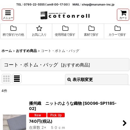
TEL : 0795-22-5555 ( am9:00-17:00 ) MAIL : shop@maruman-inc.jp
メニュー
カート
柄で探す/その他
お気に入り
使用用途で探す
素材で探す
カラーで探す
ホーム
>
おすすめ商品
>
コート・ボトム・バッグ
コート・ボトム・バッグ
[
おすすめ商品
]
表示順変更
閉じる
4
件
表示数
:
播州織 ニットのような織物
[
S0096-SP1185-
02
]
並び順
:
740
円
(税込)
在庫数 2× ５０ｃｍ
絞り込む