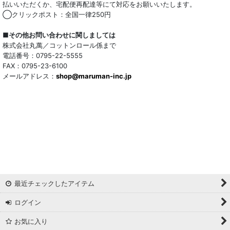
払いいただくか、宅配便再配達等にて対応をお願いいたします。
シルク混
◯クリックポスト：全国一律250円
ウール混
■その他お問い合わせに関しましては
株式会社丸萬／コットンロール係まで
トリアセテート混
電話番号：0795-22-5555
FAX：0795-23-6100
メールアドレス：
サッカー/クレープ
shop@maruman-inc.jp
アレンジワインダー カットジャカード
リバーシブルドビー
ワッシャー
ギンガムチェック
最近チェックしたアイテム
マドラスチェック
ログイン
ドビー
お気に入り