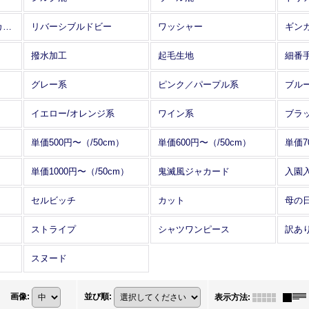
アレンジワインダー カットジャカード
リバーシブルドビー
ワッシャー
ギン
撥水加工
起毛生地
細番
グレー系
ピンク／パープル系
ブル
イエロー/オレンジ系
ワイン系
ブラ
単価500円〜（/50cm）
単価600円〜（/50cm）
単価7
単価1000円〜（/50cm）
鬼滅風ジャカード
入園
セルビッチ
カット
母の
ストライプ
シャツワンピース
訳あ
スヌード
画像
:
並び順
:
表示方法
: