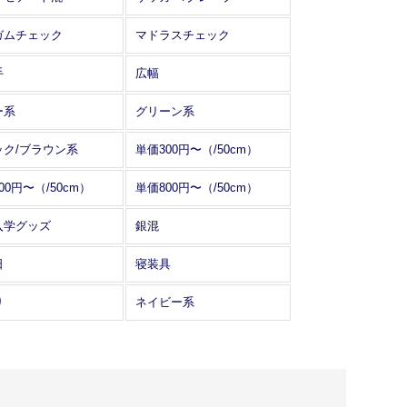
ガムチェック
マドラスチェック
手
広幅
ー系
グリーン系
ック/ブラウン系
単価300円〜（/50cm）
00円〜（/50cm）
単価800円〜（/50cm）
入学グッズ
銀混
日
寝装具
り
ネイビー系