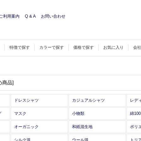
ご利用案内
Q & A
お問い合わせ
す
特徴で探す
カラーで探す
価格で探す
お気に入り
会
め商品
]
ドレスシャツ
カジュアルシャツ
レデ
グ
マスク
小物類
綿10
オーガニック
和紙混生地
ポリ
シルク混
ウール混
トリ