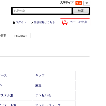
文字サイズ
:
0
カートの中身
ログイン
新規登録はこちら
社概要
Instagram
ィース
キッズ
0％
麻混
エステル混
テンセル混
アセテート混
サッカー/クレープ