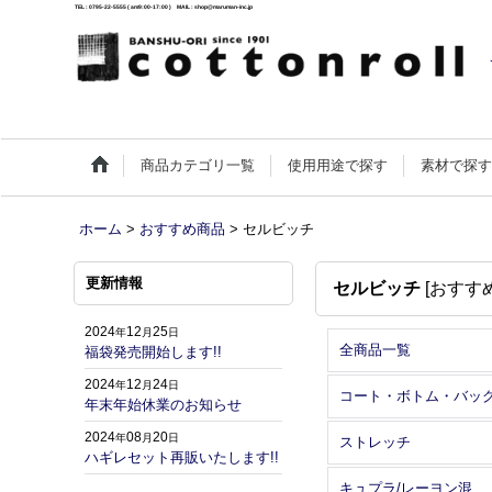
TEL : 0795-22-5555 ( am9:00-17:00 ) MAIL : shop@maruman-inc.jp
商品カテゴリ一覧
使用用途で探す
素材で探
ホーム
>
おすすめ商品
>
セルビッチ
更新情報
セルビッチ
[
おすす
2024
12
25
年
月
日
全商品一覧
福袋発売開始します!!
2024
12
24
年
月
日
コート・ボトム・バッ
年末年始休業のお知らせ
2024
08
20
年
月
日
ストレッチ
ハギレセット再販いたします!!
キュプラ/レーヨン混