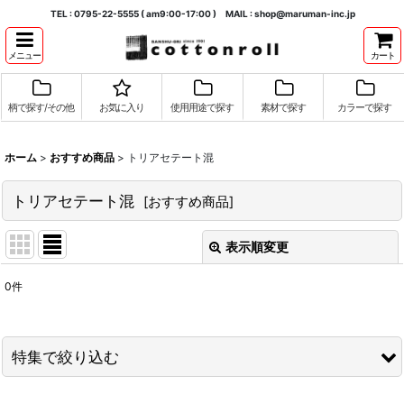
TEL : 0795-22-5555 ( am9:00-17:00 ) MAIL : shop@maruman-inc.jp
メニュー
カート
柄で探す/その他
お気に入り
使用用途で探す
素材で探す
カラーで探す
ホーム
>
おすすめ商品
>
トリアセテート混
トリアセテート混
[
おすすめ商品
]
表示順変更
閉じる
0
件
表示数
:
並び順
:
特集で絞り込む
絞り込む