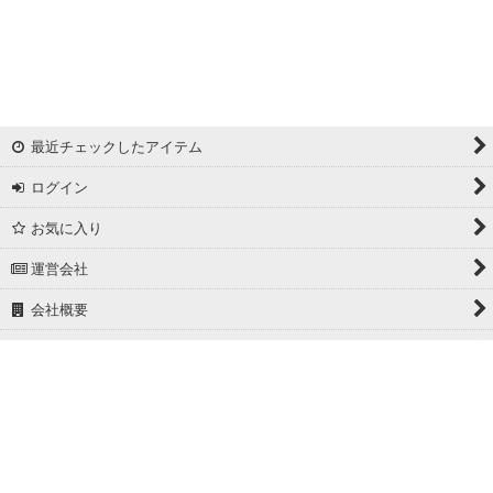
リバーシブルドビー
ワッシャー
ギンガムチェック
最近チェックしたアイテム
マドラスチェック
ログイン
ドビー
お気に入り
撥水加工
運営会社
起毛生地
会社概要
細番手
ホーム
広幅
PCサイト
ホワイト/ベージュ系
グレー系
Powered by
おちゃのこネット
ネットショップ作成サービス