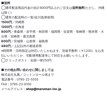
■送料
オーガニック
◯通常配送商品代金の合計4000円以上のご注文は
送料無料
(ただし、沖縄
は除く)
和紙混生地
◯通常の配送料の一覧(佐川急便使用)
1500円
／沖縄県
1200円
／北海道
ポリエステル混
800円
／青森県・岩手県・秋田県・福岡県・佐賀県・長崎県・熊本県・大
分県・宮崎県・鹿児島県
テンセル混
600円
／宮城県・山形県・福島県
480円
／上記以外の都道府県
キュプラ/レーヨン混
※時間帯・日時指定は対応いたしかねます。別途手数料（￥1,200）をお支
払いいただくか、宅配便再配達等にて対応をお願いいたします。
シルク混
◯クリックポスト：全国一律250円
ウール混
■その他お問い合わせに関しましては
株式会社丸萬／コットンロール係まで
トリアセテート混
電話番号：0795-22-5555
FAX：0795-23-6100
メールアドレス：
サッカー/クレープ
shop@maruman-inc.jp
アレンジワインダー カットジャカード