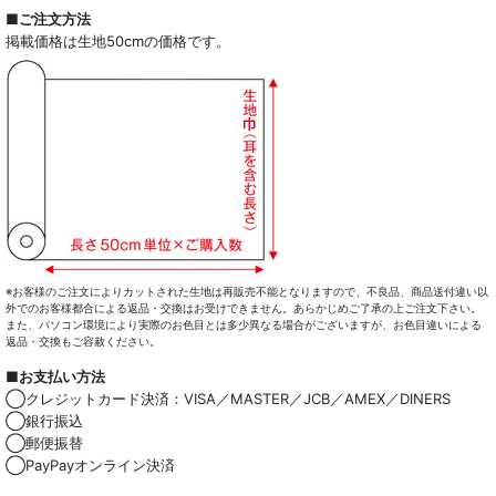
全商品一覧
■ご注文方法
掲載価格は生地50cmの価格です。
ドレスシャツ
カジュアルシャツ
レディース
キッズ
コート・ボトム・バッグ
マスク
※お客様のご注文によりカットされた生地は再販売不能となりますので、不良品、商品送付違い以
外でのお客様都合による返品・交換はお受けできません。あらかじめご了承の上ご注文下さい。
また、パソコン環境により実際のお色目とは多少異なる場合がございますが、お色目違いによる
小物類
返品・交換もご容赦ください。
■お支払い方法
綿100％
◯クレジットカード決済：VISA／MASTER／JCB／AMEX／DINERS
◯銀行振込
麻混
◯郵便振替
◯PayPayオンライン決済
ストレッチ