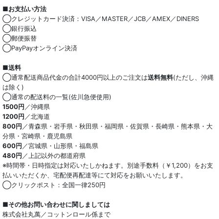
■お支払い方法
綿100％
◯クレジットカード決済：VISA／MASTER／JCB／AMEX／DINERS
◯銀行振込
麻混
◯郵便振替
◯PayPayオンライン決済
ストレッチ
■送料
オーガニック
◯通常配送商品代金の合計4000円以上のご注文は
送料無料
(ただし、沖縄
は除く)
和紙混生地
◯通常の配送料の一覧(佐川急便使用)
1500円
／沖縄県
1200円
／北海道
ポリエステル混
800円
／青森県・岩手県・秋田県・福岡県・佐賀県・長崎県・熊本県・大
分県・宮崎県・鹿児島県
テンセル混
600円
／宮城県・山形県・福島県
480円
／上記以外の都道府県
キュプラ/レーヨン混
※時間帯・日時指定は対応いたしかねます。別途手数料（￥1,200）をお支
払いいただくか、宅配便再配達等にて対応をお願いいたします。
シルク混
◯クリックポスト：全国一律250円
ウール混
■その他お問い合わせに関しましては
株式会社丸萬／コットンロール係まで