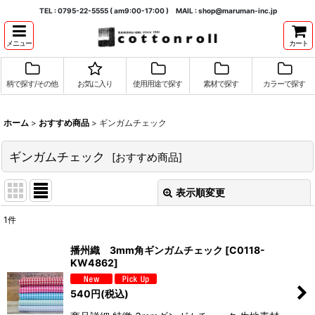
TEL : 0795-22-5555 ( am9:00-17:00 ) MAIL : shop@maruman-inc.jp
メニュー
カート
柄で探す/その他
お気に入り
使用用途で探す
素材で探す
カラーで探す
ホーム
>
おすすめ商品
>
ギンガムチェック
ギンガムチェック
[
おすすめ商品
]
表示順変更
閉じる
1
件
表示数
:
播州織 3mm角ギンガムチェック
[
C0118-
KW4862
]
並び順
:
540
円
(税込)
絞り込む