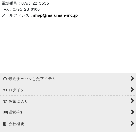
トリアセテート混
電話番号：0795-22-5555
FAX：0795-23-6100
メールアドレス：
サッカー/クレープ
shop@maruman-inc.jp
アレンジワインダー カットジャカード
リバーシブルドビー
ワッシャー
ギンガムチェック
最近チェックしたアイテム
マドラスチェック
ログイン
ドビー
お気に入り
撥水加工
運営会社
起毛生地
会社概要
細番手
ホーム