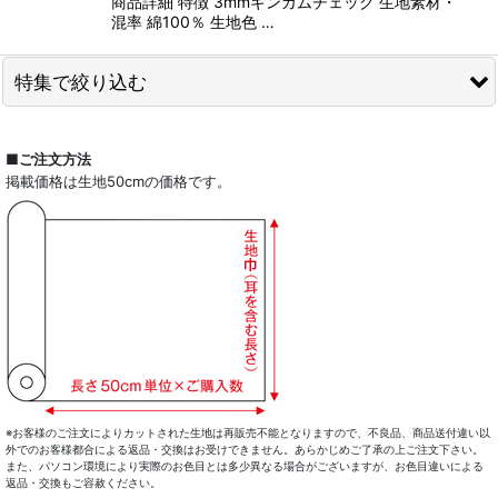
商品詳細 特徴 3mmギンガムチェック 生地素材・
混率 綿100％ 生地色 …
特集で絞り込む
全商品一覧
■ご注文方法
掲載価格は生地50cmの価格です。
ドレスシャツ
カジュアルシャツ
レディース
キッズ
コート・ボトム・バッグ
マスク
※お客様のご注文によりカットされた生地は再販売不能となりますので、不良品、商品送付違い以
外でのお客様都合による返品・交換はお受けできません。あらかじめご了承の上ご注文下さい。
また、パソコン環境により実際のお色目とは多少異なる場合がございますが、お色目違いによる
小物類
返品・交換もご容赦ください。