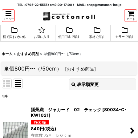
TEL : 0795-22-5555 ( am9:00-17:00 ) MAIL : shop@maruman-inc.jp
メニュー
カート
柄で探す/その他
お気に入り
使用用途で探す
素材で探す
カラーで探す
ホーム
>
おすすめ商品
>
単価800円〜（/50cm）
単価800円〜（/50cm）
[
おすすめ商品
]
表示順変更
閉じる
4
件
表示数
:
播州織 ジャカード 02 チェック
[
S0034-C-
KW1021
]
並び順
:
840
円
(税込)
在庫数 72× ５０ｃｍ
絞り込む