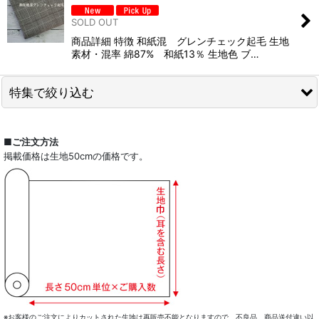
SOLD OUT
商品詳細 特徴 和紙混 グレンチェック起毛 生地
素材・混率 綿87% 和紙13％ 生地色 ブ…
特集で絞り込む
全商品一覧
■ご注文方法
掲載価格は生地50cmの価格です。
ドレスシャツ
カジュアルシャツ
レディース
キッズ
コート・ボトム・バッグ
マスク
※お客様のご注文によりカットされた生地は再販売不能となりますので、不良品、商品送付違い以