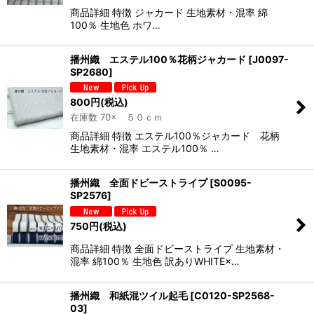
商品詳細 特徴 ジャカード 生地素材・混率 綿
100％ 生地色 ホワ…
播州織 エステル100％花柄ジャカード
[
J0097-
SP2680
]
800
円
(税込)
在庫数 70× ５０ｃｍ
商品詳細 特徴 エステル100％ジャカード 花柄
生地素材・混率 エステル100％ …
播州織 全面ドビーストライプ
[
S0095-
SP2576
]
750
円
(税込)
商品詳細 特徴 全面ドビーストライプ 生地素材・
混率 綿100％ 生地色 訳ありWHITE×…
播州織 和紙混ツイル起毛
[
C0120-SP2568-
03
]