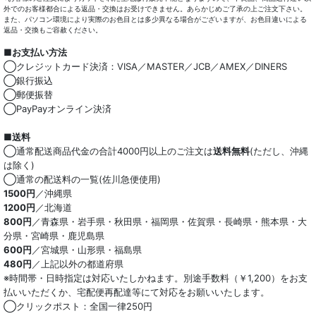
外でのお客様都合による返品・交換はお受けできません。あらかじめご了承の上ご注文下さい。
また、パソコン環境により実際のお色目とは多少異なる場合がございますが、お色目違いによる
小物類
返品・交換もご容赦ください。
■お支払い方法
綿100％
◯クレジットカード決済：VISA／MASTER／JCB／AMEX／DINERS
◯銀行振込
麻混
◯郵便振替
◯PayPayオンライン決済
ストレッチ
■送料
オーガニック
◯通常配送商品代金の合計4000円以上のご注文は
送料無料
(ただし、沖縄
は除く)
和紙混生地
◯通常の配送料の一覧(佐川急便使用)
1500円
／沖縄県
1200円
／北海道
ポリエステル混
800円
／青森県・岩手県・秋田県・福岡県・佐賀県・長崎県・熊本県・大
分県・宮崎県・鹿児島県
テンセル混
600円
／宮城県・山形県・福島県
480円
／上記以外の都道府県
キュプラ/レーヨン混
※時間帯・日時指定は対応いたしかねます。別途手数料（￥1,200）をお支
払いいただくか、宅配便再配達等にて対応をお願いいたします。
シルク混
◯クリックポスト：全国一律250円