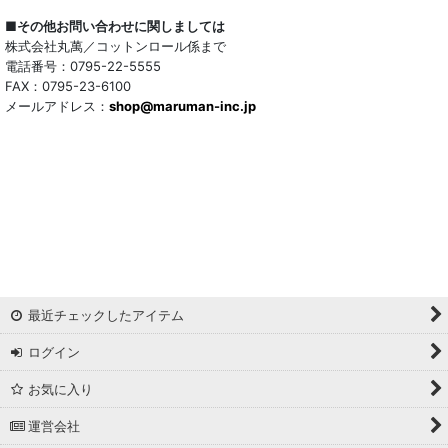
ウール混
■その他お問い合わせに関しましては
株式会社丸萬／コットンロール係まで
トリアセテート混
電話番号：0795-22-5555
FAX：0795-23-6100
メールアドレス：
サッカー/クレープ
shop@maruman-inc.jp
アレンジワインダー カットジャカード
リバーシブルドビー
ワッシャー
ギンガムチェック
最近チェックしたアイテム
マドラスチェック
ログイン
ドビー
お気に入り
撥水加工
運営会社