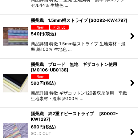
セル44％ 生地色 …
播州織 1.5mm幅ストライプ
[
S0092-KW4797
]
540
円
(税込)
商品詳細 特徴 1.5mm幅ストライプ 生地素材・混
率 綿100％ 生地色 …
播州織 ブロード 無地 ギザコットン使用
[
M0106-UB0138
]
590
円
(税込)
商品詳細 特徴 ギザコットン120番双糸使用 平織
生地素材・混率 綿100％ …
播州織 綿2重ドビーストライプ
[
S0002-
KW1297
]
690
円
(税込)
SOLD OUT