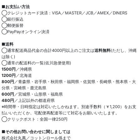
■お支払い方法
◯クレジットカード決済：VISA／MASTER／JCB／AMEX／DINERS
◯銀行振込
◯郵便振替
◯PayPayオンライン決済
■送料
◯通常配送商品代金の合計4000円以上のご注文は
送料無料
(ただし、沖縄
は除く)
◯通常の配送料の一覧(佐川急便使用)
1500円
／沖縄県
1200円
／北海道
800円
／青森県・岩手県・秋田県・福岡県・佐賀県・長崎県・熊本県・大
分県・宮崎県・鹿児島県
600円
／宮城県・山形県・福島県
480円
／上記以外の都道府県
※時間帯・日時指定は対応いたしかねます。別途手数料（￥1,200）をお支
払いいただくか、宅配便再配達等にて対応をお願いいたします。
◯クリックポスト：全国一律250円
■その他お問い合わせに関しましては
株式会社丸萬／コットンロール係まで