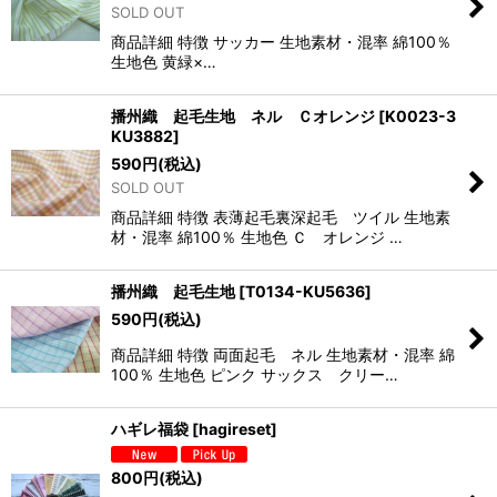
SOLD OUT
商品詳細 特徴 サッカー 生地素材・混率 綿100％
生地色 黄緑×…
播州織 起毛生地 ネル Ｃオレンジ
[
K0023-3
KU3882
]
590
円
(税込)
SOLD OUT
商品詳細 特徴 表薄起毛裏深起毛 ツイル 生地素
材・混率 綿100％ 生地色 Ｃ オレンジ …
播州織 起毛生地
[
T0134-KU5636
]
590
円
(税込)
商品詳細 特徴 両面起毛 ネル 生地素材・混率 綿
100％ 生地色 ピンク サックス クリー…
ハギレ福袋
[
hagireset
]
800
円
(税込)