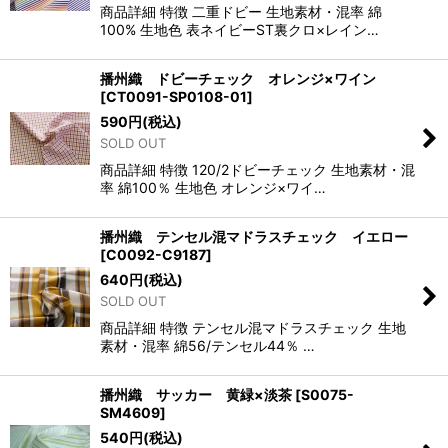
商品詳細 特徴 二重ドビー 生地素材・混率 綿
100% 生地色 表ネイビーST裏クロ×レイン…
播州織 ドビーチェック オレンジ×ワイン
[
CT0091-SP0108-01
]
590
円
(税込)
SOLD OUT
商品詳細 特徴 120/2ドビーチェック 生地素材・混
率 綿100％ 生地色 オレンジ×ワイ…
播州織 テンセル混マドラスチェック イエロー
[
C0092-C9187
]
640
円
(税込)
SOLD OUT
商品詳細 特徴 テンセル混マドラスチェック 生地
素材・混率 綿56/テンセル44％ …
播州織 サッカー 黄緑×淡茶
[
S0075-
SM4609
]
540
円
(税込)