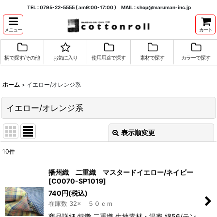
TEL : 0795-22-5555 ( am9:00-17:00 ) MAIL : shop@maruman-inc.jp
メニュー
カート
柄で探す/その他
お気に入り
使用用途で探す
素材で探す
カラーで探す
ホーム
>
イエロー/オレンジ系
イエロー/オレンジ系
表示順変更
閉じる
10
件
表示数
:
播州織 二重織 マスタードイエロー/ネイビー
[
C0070-SP1019
]
並び順
:
740
円
(税込)
在庫数 32× ５０ｃｍ
絞り込む
商品詳細 特徴 二重織 生地素材・混率 綿56/テン