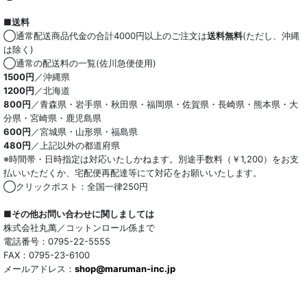
ストレッチ
■送料
オーガニック
◯通常配送商品代金の合計4000円以上のご注文は
送料無料
(ただし、沖縄
は除く)
和紙混生地
◯通常の配送料の一覧(佐川急便使用)
1500円
／沖縄県
1200円
／北海道
ポリエステル混
800円
／青森県・岩手県・秋田県・福岡県・佐賀県・長崎県・熊本県・大
分県・宮崎県・鹿児島県
テンセル混
600円
／宮城県・山形県・福島県
480円
／上記以外の都道府県
キュプラ/レーヨン混
※時間帯・日時指定は対応いたしかねます。別途手数料（￥1,200）をお支
払いいただくか、宅配便再配達等にて対応をお願いいたします。
シルク混
◯クリックポスト：全国一律250円
ウール混
■その他お問い合わせに関しましては
株式会社丸萬／コットンロール係まで
トリアセテート混
電話番号：0795-22-5555
FAX：0795-23-6100
メールアドレス：
サッカー/クレープ
shop@maruman-inc.jp
アレンジワインダー カットジャカード