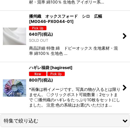
材・混率 綿100％ 生地色 アイボリー系…
播州織 オックスフォード シロ 広幅
[
M0046-PX0044-01
]
640
円
(税込)
SOLD OUT
商品詳細 特徴 綿 ドビーオックス 生地素材・混
率 綿100％ 生地色 …
ハギレ福袋
[
hagireset
]
800
円
(税込)
*画像は柄イメージです。写真の物が入るとは限り
ません。 〇クリックポスト可能数量：2セットま
で 〇播州織のハギレをたっぷり10枚をセットにし
ました。 注意:色の系統はお選びいただけま…
特集で絞り込む