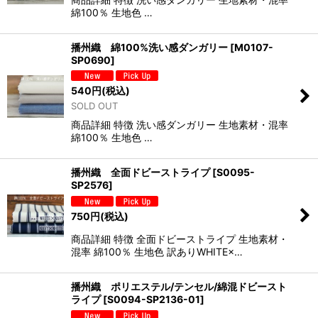
綿100％ 生地色 …
播州織 綿100%洗い感ダンガリー
[
M0107-
SP0690
]
540
円
(税込)
SOLD OUT
商品詳細 特徴 洗い感ダンガリー 生地素材・混率
綿100％ 生地色 …
播州織 全面ドビーストライプ
[
S0095-
SP2576
]
750
円
(税込)
商品詳細 特徴 全面ドビーストライプ 生地素材・
混率 綿100％ 生地色 訳ありWHITE×…
播州織 ポリエステル/テンセル/綿混ドビースト
ライプ
[
S0094-SP2136-01
]