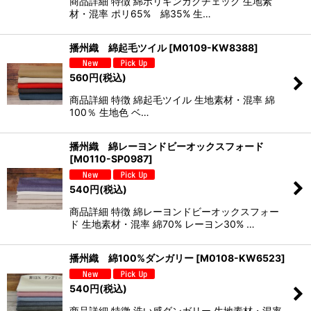
商品詳細 特徴 綿ポリギンガクチェック 生地素
材・混率 ポリ65% 綿35% 生…
播州織 綿起毛ツイル
[
M0109-KW8388
]
560
円
(税込)
商品詳細 特徴 綿起毛ツイル 生地素材・混率 綿
100％ 生地色 ベ…
播州織 綿レーヨンドビーオックスフォード
[
M0110-SP0987
]
540
円
(税込)
商品詳細 特徴 綿レーヨンドビーオックスフォー
ド 生地素材・混率 綿70% レーヨン30% …
播州織 綿100%ダンガリー
[
M0108-KW6523
]
540
円
(税込)
商品詳細 特徴 洗い感ダンガリー 生地素材・混率