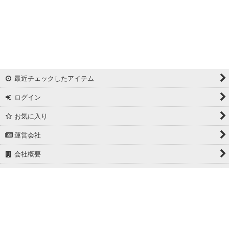
リバーシブルドビー
ワッシャー
ギンガムチェック
最近チェックしたアイテム
マドラスチェック
ログイン
ドビー
お気に入り
撥水加工
運営会社
起毛生地
会社概要
細番手
ホーム
広幅
PCサイト
ホワイト/ベージュ系