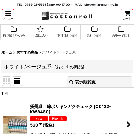
TEL : 0795-22-5555 ( am9:00-17:00 ) MAIL : shop@maruman-inc.jp
メニュー
カート
柄で探す/その他
お気に入り
使用用途で探す
素材で探す
カラーで探す
ホーム
>
おすすめ商品
>
ホワイト/ベージュ系
ホワイト/ベージュ系
[
おすすめ商品
]
表示順変更
閉じる
11
件
表示数
:
播州織 綿ポリギンガクチェック
[
C0122-
KW8450
]
並び順
:
560
円
(税込)
絞り込む