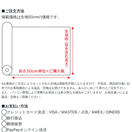
全商品一覧
■ご注文方法
掲載価格は生地50cmの価格です。
ドレスシャツ
カジュアルシャツ
レディース
キッズ
コート・ボトム・バッグ
マスク
※お客様のご注文によりカットされた生地は再販売不能となりますので、不良品、商品送付違い以
外でのお客様都合による返品・交換はお受けできません。あらかじめご了承の上ご注文下さい。
また、パソコン環境により実際のお色目とは多少異なる場合がございますが、お色目違いによる
小物類
返品・交換もご容赦ください。
■お支払い方法
綿100％
◯クレジットカード決済：VISA／MASTER／JCB／AMEX／DINERS
◯銀行振込
麻混
◯郵便振替
◯PayPayオンライン決済