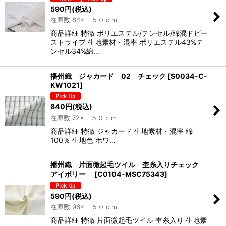
590
円
(税込)
在庫数 84× ５０ｃｍ
商品詳細 特徴 ポリエステル/テンセル/綿混ドビー
ストライプ 生地素材・混率 ポリエステル43%テ
ンセル34%綿…
播州織 ジャカード 02 チェック
[
S0034-C-
KW1021
]
840
円
(税込)
在庫数 72× ５０ｃｍ
商品詳細 特徴 ジャカード 生地素材・混率 綿
100％ 生地色 ホワ…
播州織 片面微起毛ツイル 杢糸入りチェック
アイボリー
[
C0104-MSC75343
]
590
円
(税込)
在庫数 96× ５０ｃｍ
商品詳細 特徴 片面微起毛ツイル 杢糸入り 生地素