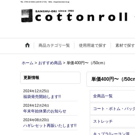
TEL : 0795-22-5555 ( am9:00-17:00 ) MAIL : shop@maruman-inc.jp
商品カテゴリ一覧
使用用途で探す
素材で探
ホーム
>
おすすめ商品
>
単価400円〜（/50cm）
更新情報
単価400円〜（/50
2024
12
25
年
月
日
全商品一覧
福袋発売開始します!!
2024
12
24
年
月
日
コート・ボトム・バッ
年末年始休業のお知らせ
2024
08
20
年
月
日
ストレッチ
ハギレセット再販いたします!!
キュプラ/レーヨン混