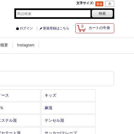
文字サイズ
:
0
カートの中身
ログイン
新規登録はこちら
社概要
Instagram
ィース
キッズ
0％
麻混
エステル混
テンセル混
アセテート混
サッカー/クレープ