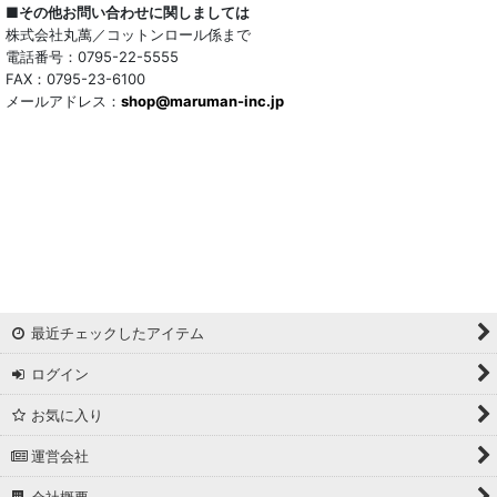
ウール混
■その他お問い合わせに関しましては
株式会社丸萬／コットンロール係まで
トリアセテート混
電話番号：0795-22-5555
FAX：0795-23-6100
メールアドレス：
サッカー/クレープ
shop@maruman-inc.jp
アレンジワインダー カットジャカード
リバーシブルドビー
ワッシャー
ギンガムチェック
最近チェックしたアイテム
マドラスチェック
ログイン
ドビー
お気に入り
撥水加工
運営会社
起毛生地