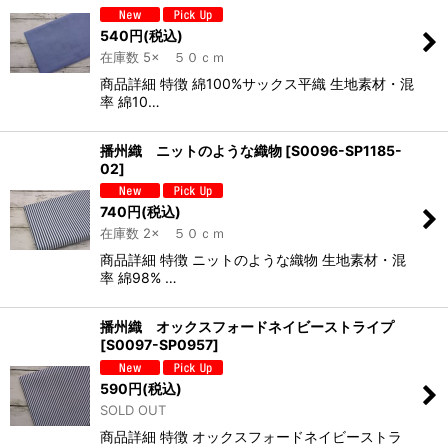
540
円
(税込)
在庫数 5× ５０ｃｍ
商品詳細 特徴 綿100%サックス平織 生地素材・混
率 綿10…
播州織 ニットのような織物
[
S0096-SP1185-
02
]
740
円
(税込)
在庫数 2× ５０ｃｍ
商品詳細 特徴 ニットのような織物 生地素材・混
率 綿98% …
播州織 オックスフォードネイビーストライプ
[
S0097-SP0957
]
590
円
(税込)
SOLD OUT
商品詳細 特徴 オックスフォードネイビーストラ