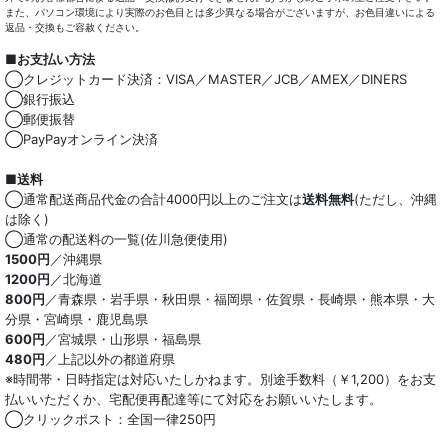
また、パソコン環境により実際のお色目とは多少異なる場合がございますが、お色目違いによる
スヌード
小物類
返品・交換もご容赦ください。
■お支払い方法
多機能ハンカチ
綿100％
◯クレジットカード決済：VISA／MASTER／JCB／AMEX／DINERS
◯銀行振込
麻混
◯郵便振替
◯PayPayオンライン決済
ストレッチ
■送料
オーガニック
◯通常配送商品代金の合計4000円以上のご注文は
送料無料
(ただし、沖縄
は除く)
和紙混生地
◯通常の配送料の一覧(佐川急便使用)
1500円
／沖縄県
1200円
／北海道
ポリエステル混
800円
／青森県・岩手県・秋田県・福岡県・佐賀県・長崎県・熊本県・大
分県・宮崎県・鹿児島県
テンセル混
600円
／宮城県・山形県・福島県
480円
／上記以外の都道府県
キュプラ/レーヨン混
※時間帯・日時指定は対応いたしかねます。別途手数料（￥1,200）をお支
払いいただくか、宅配便再配達等にて対応をお願いいたします。
シルク混
◯クリックポスト：全国一律250円