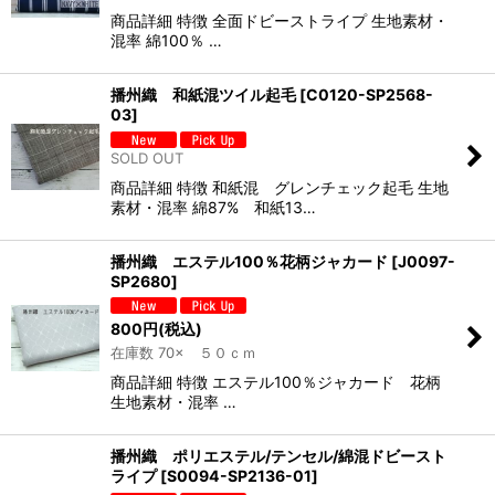
商品詳細 特徴 全面ドビーストライプ 生地素材・
混率 綿100％ …
播州織 和紙混ツイル起毛
[
C0120-SP2568-
03
]
SOLD OUT
商品詳細 特徴 和紙混 グレンチェック起毛 生地
素材・混率 綿87% 和紙13…
播州織 エステル100％花柄ジャカード
[
J0097-
SP2680
]
800
円
(税込)
在庫数 70× ５０ｃｍ
商品詳細 特徴 エステル100％ジャカード 花柄
生地素材・混率 …
播州織 ポリエステル/テンセル/綿混ドビースト
ライプ
[
S0094-SP2136-01
]