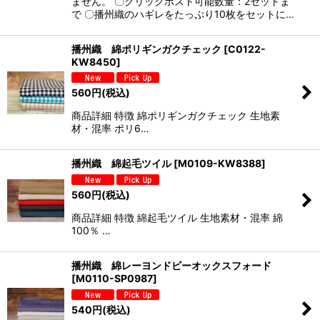
ません。 〇クリックポスト可能数量：2セットま
で 〇播州織のハギレをたっぷり10枚をセットに…
播州織 綿ポリギンガクチェック
[
C0122-
KW8450
]
560
円
(税込)
商品詳細 特徴 綿ポリギンガクチェック 生地素
材・混率 ポリ6…
播州織 綿起毛ツイル
[
M0109-KW8388
]
560
円
(税込)
商品詳細 特徴 綿起毛ツイル 生地素材・混率 綿
100％ …
播州織 綿レーヨンドビーオックスフォード
[
M0110-SP0987
]
540
円
(税込)