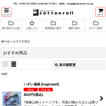
TEL : 0795-22-5555 ( am9:00-17:00 ) MAIL : shop@maruman-inc.jp
メニュー
カート
柄で探す/その他
お気に入り
使用用途で探す
素材で探す
カラーで探す
ホーム
>
おすすめ商品
おすすめ商品
表示順変更
閉じる
48
件
表示数
:
ハギレ福袋
[
hagireset
]
並び順
:
800
円
(税込)
*画像は柄イメージです。写真の物が入るとは限り
絞り込む