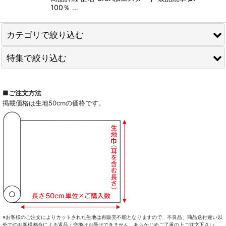
100％ …
カテゴリで絞り込む
特集で絞り込む
新商品
カット済生地セール
全商品一覧
■ご注文方法
掲載価格は生地50cmの価格です。
チェック柄生地
ドレスシャツ
ストライプ柄生地
カジュアルシャツ
ジャカード生地
レディース
プリント生地
キッズ
無地の生地
コート・ボトム・バッグ
ハギレセット
マスク
※お客様のご注文によりカットされた生地は再販売不能となりますので、不良品、商品送付違い以
外でのお客様都合による返品・交換はお受けできません。あらかじめご了承の上ご注文下さい。