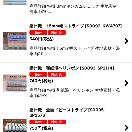
商品詳細 特徴 3mmギンガムチェック 生地素材・
混率 綿10…
播州織 1.5mm幅ストライプ
[
S0092-KW4797
]
540
円
(税込)
商品詳細 特徴 1.5mm幅ストライプ 生地素材・混
率 綿10…
播州織 和紙混ヘリンボン
[
S0093-SP2114
]
740
円
(税込)
商品詳細 特徴 和紙混 ヘリンボン 生地素材・混
率 綿79% …
播州織 全面ドビーストライプ
[
S0095-
SP2576
]
750
円
(税込)