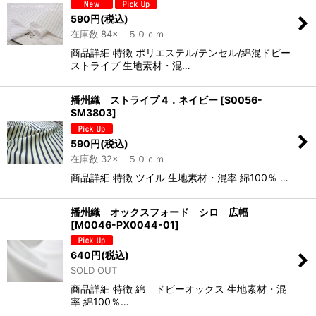
590
円
(税込)
在庫数 84× ５０ｃｍ
商品詳細 特徴 ポリエステル/テンセル/綿混ドビー
ストライプ 生地素材・混…
播州織 ストライプ 4．ネイビー
[
S0056-
SM3803
]
590
円
(税込)
在庫数 32× ５０ｃｍ
商品詳細 特徴 ツイル 生地素材・混率 綿100％ …
播州織 オックスフォード シロ 広幅
[
M0046-PX0044-01
]
640
円
(税込)
SOLD OUT
商品詳細 特徴 綿 ドビーオックス 生地素材・混
率 綿100％…