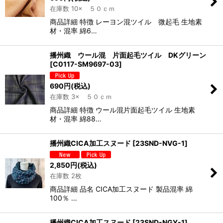
在庫数 10× ５０ｃｍ
商品詳細 特徴 レーヨン混ツイル 微起毛 生地素
材・混率 綿6…
播州織 ウール混 片面起毛ツイル DKグリーン
[
C0117-SM9697-03
]
690
円
(税込)
在庫数 3× ５０ｃｍ
商品詳細 特徴 ウール混片面起毛ツイル 生地素
材・混率 綿88…
播州織CICA加工スヌード
[
23SND-NVG-1
]
2,850
円
(税込)
在庫数 2枚
商品詳細 品名 CICA加工スヌード 製品混率 綿
100％ …
播州織CICA加工スヌード
[
23SND-NGY-1
]