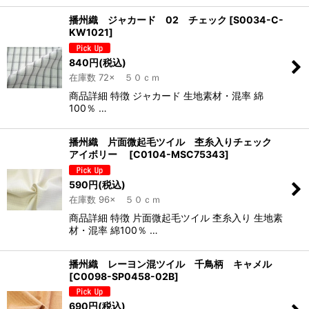
播州織 ジャカード 02 チェック
[
S0034-C-
KW1021
]
840
円
(税込)
在庫数 72× ５０ｃｍ
商品詳細 特徴 ジャカード 生地素材・混率 綿
100％ …
播州織 片面微起毛ツイル 杢糸入りチェック
アイボリー
[
C0104-MSC75343
]
590
円
(税込)
在庫数 96× ５０ｃｍ
商品詳細 特徴 片面微起毛ツイル 杢糸入り 生地素
材・混率 綿100％ …
播州織 レーヨン混ツイル 千鳥柄 キャメル
[
C0098-SP0458-02B
]
690
円
(税込)