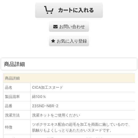
お問い合わせ
お気に入り登録
商品詳細
商品詳細
品名
CICA加工スヌード
製品混率
綿100％
品番
23SND-NBR-2
洗濯方法
洗濯ネットをご使用ください
ツボクサエキス配合の起毛を加工を両面に施しているので、
特徴
肌触りもよくしっとりあたたかいスヌードです。