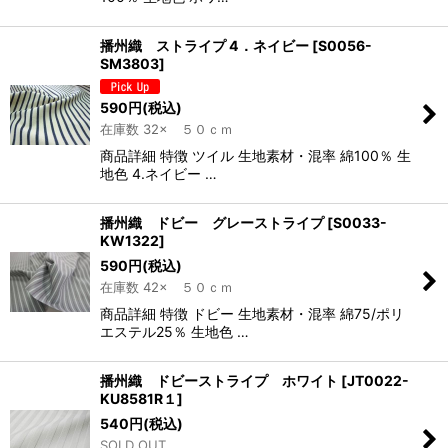
播州織 ストライプ 4．ネイビー
[
S0056-
SM3803
]
590
円
(税込)
在庫数 32× ５０ｃｍ
商品詳細 特徴 ツイル 生地素材・混率 綿100％ 生
地色 4.ネイビー …
播州織 ドビー グレーストライプ
[
S0033-
KW1322
]
590
円
(税込)
在庫数 42× ５０ｃｍ
商品詳細 特徴 ドビー 生地素材・混率 綿75/ポリ
エステル25％ 生地色 …
播州織 ドビーストライプ ホワイト
[
JT0022-
KU8581R１
]
540
円
(税込)
SOLD OUT