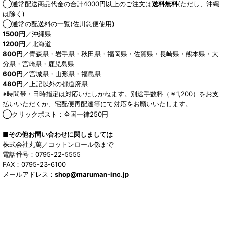
◯通常配送商品代金の合計4000円以上のご注文は
送料無料
(ただし、沖縄
は除く)
◯通常の配送料の一覧(佐川急便使用)
1500円
／沖縄県
1200円
／北海道
800円
／青森県・岩手県・秋田県・福岡県・佐賀県・長崎県・熊本県・大
分県・宮崎県・鹿児島県
600円
／宮城県・山形県・福島県
480円
／上記以外の都道府県
※時間帯・日時指定は対応いたしかねます。別途手数料（￥1,200）をお支
払いいただくか、宅配便再配達等にて対応をお願いいたします。
◯クリックポスト：全国一律250円
■その他お問い合わせに関しましては
株式会社丸萬／コットンロール係まで
電話番号：0795-22-5555
FAX：0795-23-6100
メールアドレス：
shop@maruman-inc.jp