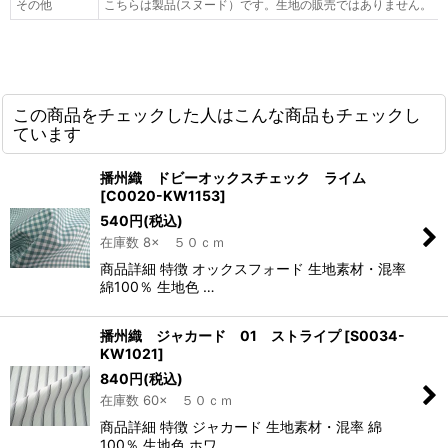
その他
こちらは製品(スヌード）です。生地の販売ではありません。
この商品をチェックした人はこんな商品もチェックし
ています
播州織 ドビーオックスチェック ライム
[
C0020-KW1153
]
540
円
(税込)
在庫数 8× ５０ｃｍ
商品詳細 特徴 オックスフォード 生地素材・混率
綿100％ 生地色 …
播州織 ジャカード 01 ストライプ
[
S0034-
KW1021
]
840
円
(税込)
在庫数 60× ５０ｃｍ
商品詳細 特徴 ジャカード 生地素材・混率 綿
100％ 生地色 ホワ…