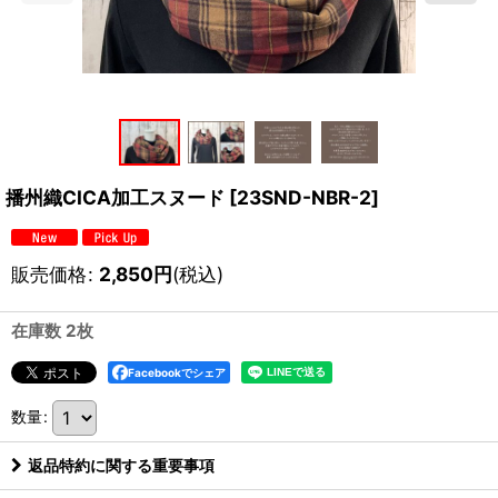
播州織CICA加工スヌード
[
23SND-NBR-2
]
販売価格
:
2,850
円
(税込)
在庫数 2枚
Facebookでシェア
数量
:
返品特約に関する重要事項