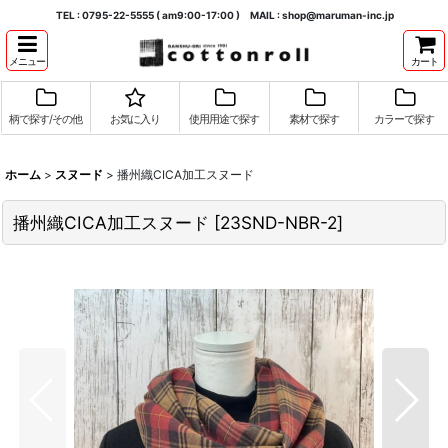
TEL : 0795-22-5555 ( am9:00-17:00 ) MAIL : shop@maruman-inc.jp
メニュー
カート
柄で探す/その他
お気に入り
使用用途で探す
素材で探す
カラーで探す
ホーム
>
スヌード
>
播州織CICA加工スヌード
播州織CICA加工スヌード
[
23SND-NBR-2
]