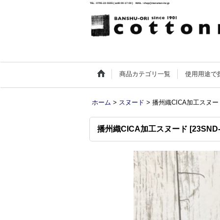
TEL : 0795-22-5555 ( am9:00-17:00 ) MAIL : shop@maruman-inc.jp
商品カテゴリ一覧
使用用途で
ホーム
>
スヌード
>
播州織CICA加工スヌー
播州織CICA加工スヌード
[
23SND