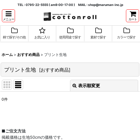
TEL : 0795-22-5555 ( am9:00-17:00 ) MAIL : shop@maruman-inc.jp
メニュー
カート
柄で探す/その他
お気に入り
使用用途で探す
素材で探す
カラーで探す
ホーム
>
おすすめ商品
>
プリント生地
プリント生地
[
おすすめ商品
]
表示順変更
閉じる
0
件
表示数
:
並び順
:
■ご注文方法
掲載価格は生地50cmの価格です。
絞り込む