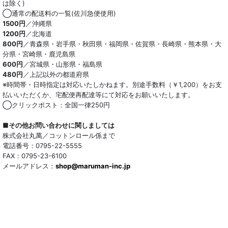
は除く)
◯通常の配送料の一覧(佐川急便使用)
1500円
／沖縄県
1200円
／北海道
800円
／青森県・岩手県・秋田県・福岡県・佐賀県・長崎県・熊本県・大
分県・宮崎県・鹿児島県
600円
／宮城県・山形県・福島県
480円
／上記以外の都道府県
※時間帯・日時指定は対応いたしかねます。別途手数料（￥1,200）をお支
払いいただくか、宅配便再配達等にて対応をお願いいたします。
◯クリックポスト：全国一律250円
■その他お問い合わせに関しましては
株式会社丸萬／コットンロール係まで
電話番号：0795-22-5555
FAX：0795-23-6100
メールアドレス：
shop@maruman-inc.jp