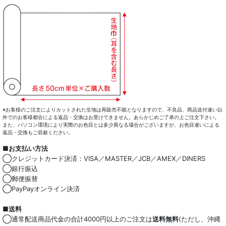
※お客様のご注文によりカットされた生地は再販売不能となりますので、不良品、商品送付違い以
外でのお客様都合による返品・交換はお受けできません。あらかじめご了承の上ご注文下さい。
また、パソコン環境により実際のお色目とは多少異なる場合がございますが、お色目違いによる
返品・交換もご容赦ください。
■お支払い方法
◯クレジットカード決済：VISA／MASTER／JCB／AMEX／DINERS
◯銀行振込
◯郵便振替
◯PayPayオンライン決済
■送料
◯通常配送商品代金の合計4000円以上のご注文は
送料無料
(ただし、沖縄