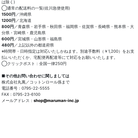
は除く)
◯通常の配送料の一覧(佐川急便使用)
1500円
／沖縄県
1200円
／北海道
800円
／青森県・岩手県・秋田県・福岡県・佐賀県・長崎県・熊本県・大
分県・宮崎県・鹿児島県
600円
／宮城県・山形県・福島県
480円
／上記以外の都道府県
※時間帯・日時指定は対応いたしかねます。別途手数料（￥1,200）をお支
払いいただくか、宅配便再配達等にて対応をお願いいたします。
◯クリックポスト：全国一律250円
■その他お問い合わせに関しましては
株式会社丸萬／コットンロール係まで
電話番号：0795-22-5555
FAX：0795-23-6100
メールアドレス：
shop@maruman-inc.jp