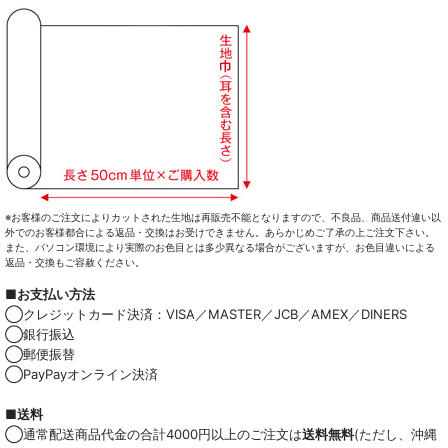
※お客様のご注文によりカットされた生地は再販売不能となりますので、不良品、商品送付違い以
外でのお客様都合による返品・交換はお受けできません。あらかじめご了承の上ご注文下さい。
また、パソコン環境により実際のお色目とは多少異なる場合がございますが、お色目違いによる
返品・交換もご容赦ください。
■お支払い方法
◯クレジットカード決済：VISA／MASTER／JCB／AMEX／DINERS
◯銀行振込
◯郵便振替
◯PayPayオンライン決済
■送料
◯通常配送商品代金の合計4000円以上のご注文は
送料無料
(ただし、沖縄