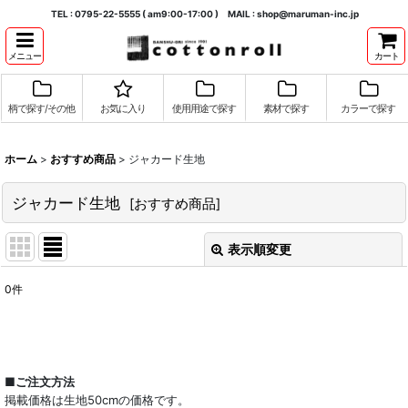
TEL : 0795-22-5555 ( am9:00-17:00 ) MAIL : shop@maruman-inc.jp
メニュー
カート
柄で探す/その他
お気に入り
使用用途で探す
素材で探す
カラーで探す
ホーム
>
おすすめ商品
>
ジャカード生地
ジャカード生地
[
おすすめ商品
]
表示順変更
閉じる
0
件
表示数
:
並び順
:
■ご注文方法
掲載価格は生地50cmの価格です。
絞り込む