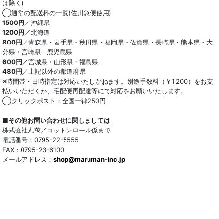
は除く)
◯通常の配送料の一覧(佐川急便使用)
1500円
／沖縄県
1200円
／北海道
800円
／青森県・岩手県・秋田県・福岡県・佐賀県・長崎県・熊本県・大
分県・宮崎県・鹿児島県
600円
／宮城県・山形県・福島県
480円
／上記以外の都道府県
※時間帯・日時指定は対応いたしかねます。別途手数料（￥1,200）をお支
払いいただくか、宅配便再配達等にて対応をお願いいたします。
◯クリックポスト：全国一律250円
■その他お問い合わせに関しましては
株式会社丸萬／コットンロール係まで
電話番号：0795-22-5555
FAX：0795-23-6100
メールアドレス：
shop@maruman-inc.jp