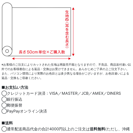
※お客様のご注文によりカットされた生地は再販売不能となりますので、不良品、商品送付違い以
外でのお客様都合による返品・交換はお受けできません。あらかじめご了承の上ご注文下さい。
また、パソコン環境により実際のお色目とは多少異なる場合がございますが、お色目違いによる
返品・交換もご容赦ください。
■お支払い方法
◯クレジットカード決済：VISA／MASTER／JCB／AMEX／DINERS
◯銀行振込
◯郵便振替
◯PayPayオンライン決済
■送料
◯通常配送商品代金の合計4000円以上のご注文は
送料無料
(ただし、沖縄