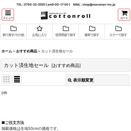
TEL : 0795-22-5555 ( am9:00-17:00 ) MAIL : shop@maruman-inc.jp
メニュー
カート
柄で探す/その他
お気に入り
使用用途で探す
素材で探す
カラーで探す
ホーム
>
おすすめ商品
>
カット済生地セール
カット済生地セール
[
おすすめ商品
]
表示順変更
閉じる
0
件
表示数
:
並び順
:
■ご注文方法
掲載価格は生地50cmの価格です。
絞り込む