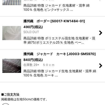
商品詳細 特徴 ジャカード 生地素材・混率 綿
100％ 生地色 ピンク×サックス …
播州織 ボーダー
[
S0017-KW1484-01
]
490
円
(税込)
SOLD OUT
商品詳細 特徴 ポリエステル混生地 生地素材・混
率 綿75/ポリエステル25％ 生地色 ベー…
播州織 ジャカード カーキ
[
J0003-SM5970
]
840
円
(税込)
在庫数 29× ５０ｃｍ
商品詳細 特徴 ジャカード生地 生地素材・混率 綿
100％ 生地色 カーキ …
■ご注文方法
掲載価格は生地50cmの価格です。