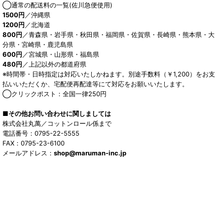
◯通常の配送料の一覧(佐川急便使用)
1500円
／沖縄県
1200円
／北海道
800円
／青森県・岩手県・秋田県・福岡県・佐賀県・長崎県・熊本県・大
分県・宮崎県・鹿児島県
600円
／宮城県・山形県・福島県
480円
／上記以外の都道府県
※時間帯・日時指定は対応いたしかねます。別途手数料（￥1,200）をお支
払いいただくか、宅配便再配達等にて対応をお願いいたします。
◯クリックポスト：全国一律250円
■その他お問い合わせに関しましては
株式会社丸萬／コットンロール係まで
電話番号：0795-22-5555
FAX：0795-23-6100
メールアドレス：
shop@maruman-inc.jp