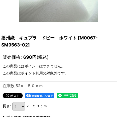
播州織 キュプラ ドビー ホワイト
[
M0067-
SM9563-02
]
販売価格
:
690
円
(税込)
この商品にはポイントはつきません。
この商品はポイント利用の対象外です。
在庫数 52× ５０ｃｍ
Facebookでシェア
長さ
:
× ５０ｃｍ