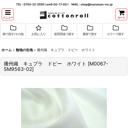
TEL : 0795-22-5555 ( am9:00-17:00 ) MAIL : shop@maruman-inc.jp
メニュー
カート
柄で探す/その他
お気に入り
使用用途で探す
素材で探す
カラーで探す
ホーム
>
無地の生地
>
播州織 キュプラ ドビー ホワイト
播州織 キュプラ ドビー ホワイト
[
M0067-
SM9563-02
]