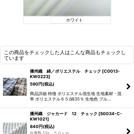
ホワイト
この商品をチェックした人はこんな商品もチェックし
ています
播州織 綿／ポリエステル チェック
[
C0013-
KW0223
]
590
円
(税込)
商品詳細 特徴 ポリエステル混生地 生地素材・混
率 ポリエステル６５/綿35％ 生地色 ブル…
播州織 ジャカード 12 チェック
[
S0034-C-
KW1021
]
840
円
(税込)
在庫数 13× ５０ｃｍ