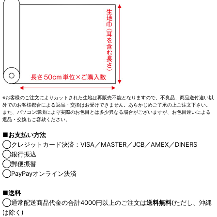
※お客様のご注文によりカットされた生地は再販売不能となりますので、不良品、商品送付違い以
外でのお客様都合による返品・交換はお受けできません。あらかじめご了承の上ご注文下さい。
また、パソコン環境により実際のお色目とは多少異なる場合がございますが、お色目違いによる
返品・交換もご容赦ください。
■お支払い方法
◯クレジットカード決済：VISA／MASTER／JCB／AMEX／DINERS
◯銀行振込
◯郵便振替
◯PayPayオンライン決済
■送料
◯通常配送商品代金の合計4000円以上のご注文は
送料無料
(ただし、沖縄
は除く)