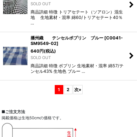
SOLD OUT
商品詳細 特徴 トリアセテート（ソアロン）混生
地 生地素材・混率 綿60/トリアセテート40％
…
播州織 テンセルポプリン ブルー
[
C0041-
SM9549-02
]
640
円
(税込)
SOLD OUT
商品詳細 特徴 ポプリン 生地素材・混率 綿57/テ
ンセル43% 生地色 ブルー …
1
2
次
»
■ご注文方法
掲載価格は生地50cmの価格です。