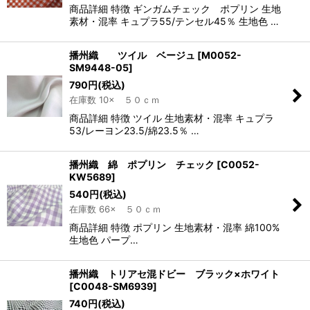
商品詳細 特徴 ギンガムチェック ポプリン 生地
素材・混率 キュプラ55/テンセル45％ 生地色 …
播州織 ツイル ベージュ
[
M0052-
SM9448-05
]
790
円
(税込)
在庫数 10× ５０ｃｍ
商品詳細 特徴 ツイル 生地素材・混率 キュプラ
53/レーヨン23.5/綿23.5％ …
播州織 綿 ポプリン チェック
[
C0052-
KW5689
]
540
円
(税込)
在庫数 66× ５０ｃｍ
商品詳細 特徴 ポプリン 生地素材・混率 綿100%
生地色 パープ…
播州織 トリアセ混ドビー ブラック×ホワイト
[
C0048-SM6939
]
740
円
(税込)