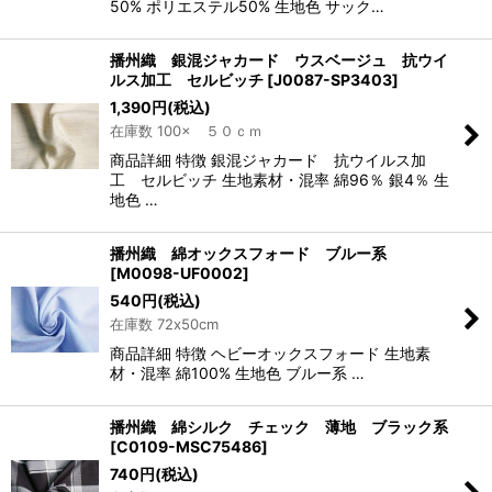
50% ポリエステル50% 生地色 サック…
播州織 銀混ジャカード ウスベージュ 抗ウイ
ルス加工 セルビッチ
[
J0087-SP3403
]
1,390
円
(税込)
在庫数 100× ５０ｃｍ
商品詳細 特徴 銀混ジャカード 抗ウイルス加
工 セルビッチ 生地素材・混率 綿96％ 銀4％ 生
地色 …
播州織 綿オックスフォード ブルー系
[
M0098-UF0002
]
540
円
(税込)
在庫数 72x50cm
商品詳細 特徴 ヘビーオックスフォード 生地素
材・混率 綿100% 生地色 ブルー系 …
播州織 綿シルク チェック 薄地 ブラック系
[
C0109-MSC75486
]
740
円
(税込)