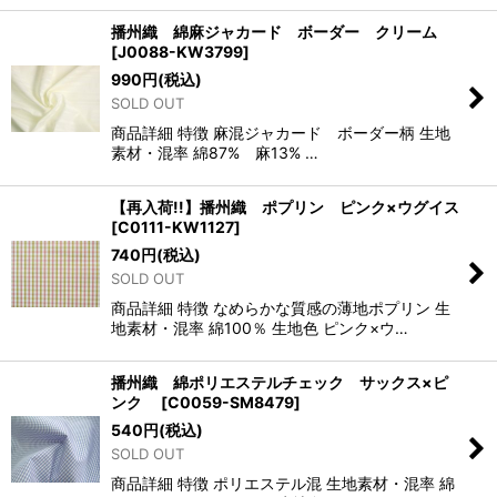
播州織 綿麻ジャカード ボーダー クリーム
[
J0088-KW3799
]
990
円
(税込)
SOLD OUT
商品詳細 特徴 麻混ジャカード ボーダー柄 生地
素材・混率 綿87% 麻13% …
【再入荷!!】播州織 ポプリン ピンク×ウグイス
[
C0111-KW1127
]
740
円
(税込)
SOLD OUT
商品詳細 特徴 なめらかな質感の薄地ポプリン 生
地素材・混率 綿100％ 生地色 ピンク×ウ…
播州織 綿ポリエステルチェック サックス×ピ
ンク
[
C0059-SM8479
]
540
円
(税込)
SOLD OUT
商品詳細 特徴 ポリエステル混 生地素材・混率 綿