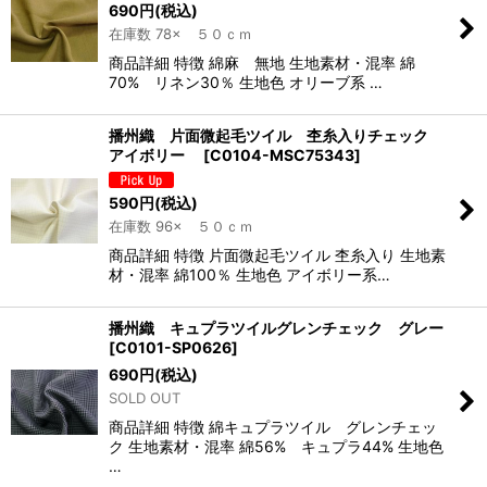
690
円
(税込)
在庫数 78× ５０ｃｍ
商品詳細 特徴 綿麻 無地 生地素材・混率 綿
70% リネン30％ 生地色 オリーブ系 …
播州織 片面微起毛ツイル 杢糸入りチェック
アイボリー
[
C0104-MSC75343
]
590
円
(税込)
在庫数 96× ５０ｃｍ
商品詳細 特徴 片面微起毛ツイル 杢糸入り 生地素
材・混率 綿100％ 生地色 アイボリー系…
播州織 キュプラツイルグレンチェック グレー
[
C0101-SP0626
]
690
円
(税込)
SOLD OUT
商品詳細 特徴 綿キュプラツイル グレンチェッ
ク 生地素材・混率 綿56% キュプラ44% 生地色
…