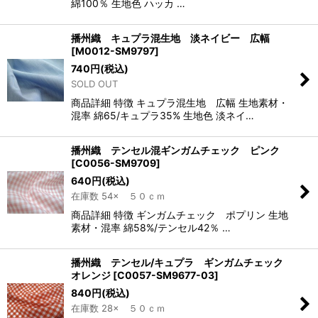
綿100％ 生地色 ハッカ …
播州織 キュプラ混生地 淡ネイビー 広幅
[
M0012-SM9797
]
740
円
(税込)
SOLD OUT
商品詳細 特徴 キュプラ混生地 広幅 生地素材・
混率 綿65/キュプラ35% 生地色 淡ネイ…
播州織 テンセル混ギンガムチェック ピンク
[
C0056-SM9709
]
640
円
(税込)
在庫数 54× ５０ｃｍ
商品詳細 特徴 ギンガムチェック ポプリン 生地
素材・混率 綿58%/テンセル42％ …
播州織 テンセル/キュプラ ギンガムチェック
オレンジ
[
C0057-SM9677-03
]
840
円
(税込)
在庫数 28× ５０ｃｍ