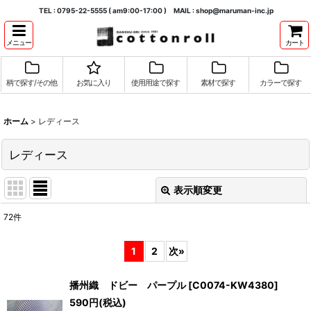
TEL : 0795-22-5555 ( am9:00-17:00 ) MAIL : shop@maruman-inc.jp
メニュー
カート
柄で探す/その他
お気に入り
使用用途で探す
素材で探す
カラーで探す
ホーム
>
レディース
レディース
表示順変更
閉じる
72
件
表示数
:
1
2
次
»
並び順
:
播州織 ドビー パープル
[
C0074-KW4380
]
590
円
(税込)
絞り込む