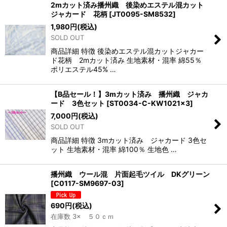
2mカット済み播州織 後染めエステル混カット
ジャカード 花柄
[
JT0095-SM8532
]
1,980
円
(税込)
SOLD OUT
商品詳細 特徴 後染めエステル混カットジャカー
ド花柄 2mカット済み 生地素材・混率 綿55％
ポリエステル45% …
【B品セール！】3mカット済み 播州織 ジャカ
ード 3色セット
[
ST0034-C-KW1021×3
]
7,000
円
(税込)
SOLD OUT
商品詳細 特徴 3mカット済み ジャカード 3色セ
ット 生地素材・混率 綿100％ 生地色 …
播州織 ウール混 片面起毛ツイル DKグリーン
[
C0117-SM9697-03
]
690
円
(税込)
在庫数 3× ５０ｃｍ