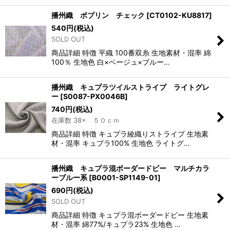
播州織 ポプリン チェック
[
CT0102-KU8817
]
540
円
(税込)
SOLD OUT
商品詳細 特徴 平織 100番双糸 生地素材・混率 綿
100％ 生地色 白×ベージュ×ブルー…
播州織 キュプラツイルストライプ ライトグレ
ー
[
S0087-PX0046B
]
740
円
(税込)
在庫数 38× ５０ｃｍ
商品詳細 特徴 キュプラ綾織りストライプ 生地素
材・混率 キュプラ100% 生地色 ライトグ…
播州織 キュプラ混ボーダードビー マルチカラ
ーブルー系
[
B0001-SP1149-01
]
690
円
(税込)
SOLD OUT
商品詳細 特徴 キュプラ混ボーダードビー 生地素
材・混率 綿77%/キュプラ23% 生地色 …