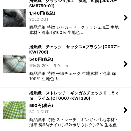
播州織 クラッシュ加工 灰黒 広幅
[
J0070-
SM8759-01
]
1,140
円
(税込)
SOLD OUT
商品詳細 特徴 ジャカード クラッシュ加工 生地
素材・混率 綿100％ 生地色 …
播州織 チェック サックス×ブラウン
[
C0071-
KW1706
]
540
円
(税込)
在庫数 20× ５０ｃｍ
商品詳細 特徴 平織チェック 生地素材・混率 綿
100％ 生地色 サ…
播州織 ストレッチ ギンガムチェック０．５ｃ
ｍ ライム
[
CT0007-KW1336
]
590
円
(税込)
SOLD OUT
商品詳細 特徴 ストレッチ ギンガム 生地素材・
混率 綿66/ナイロン32/ポリウレタン2％ 生地色 …