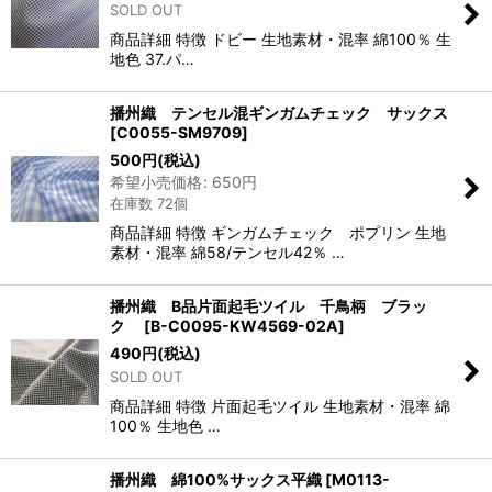
SOLD OUT
商品詳細 特徴 ドビー 生地素材・混率 綿100％ 生
地色 37.パ…
播州織 テンセル混ギンガムチェック サックス
[
C0055-SM9709
]
500
円
(税込)
希望小売価格
:
650
円
在庫数 72個
商品詳細 特徴 ギンガムチェック ポプリン 生地
素材・混率 綿58/テンセル42％ …
播州織 B品片面起毛ツイル 千鳥柄 ブラッ
ク
[
B-C0095-KW4569-02A
]
490
円
(税込)
SOLD OUT
商品詳細 特徴 片面起毛ツイル 生地素材・混率 綿
100％ 生地色 …
播州織 綿100%サックス平織
[
M0113-