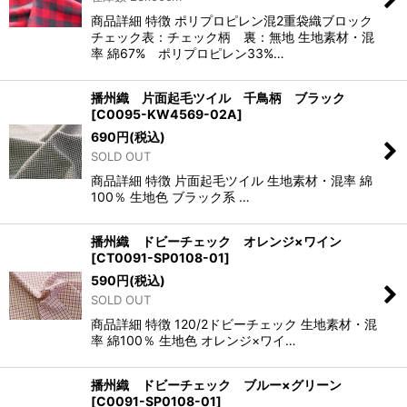
商品詳細 特徴 ポリプロピレン混2重袋織ブロック
チェック表：チェック柄 裏：無地 生地素材・混
率 綿67% ポリプロピレン33%…
播州織 片面起毛ツイル 千鳥柄 ブラック
[
C0095-KW4569-02A
]
690
円
(税込)
SOLD OUT
商品詳細 特徴 片面起毛ツイル 生地素材・混率 綿
100％ 生地色 ブラック系 …
播州織 ドビーチェック オレンジ×ワイン
[
CT0091-SP0108-01
]
590
円
(税込)
SOLD OUT
商品詳細 特徴 120/2ドビーチェック 生地素材・混
率 綿100％ 生地色 オレンジ×ワイ…
播州織 ドビーチェック ブルー×グリーン
[
C0091-SP0108-01
]