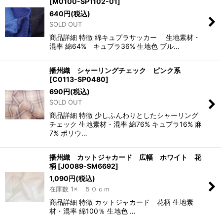
[
M0100-SP1102-01
]
640
円
(税込)
SOLD OUT
商品詳細 特徴 綿キュプラサッカー 生地素材・
混率 綿64% キュプラ36% 生地色 ブル…
播州織 シャーリングチェック ピンク系
[
C0113-SP0480
]
690
円
(税込)
SOLD OUT
商品詳細 特徴 少しふんわりとしたシャーリング
チェック 生地素材・混率 綿76% キュプラ16% 麻
7% ポリウ…
播州織 カットジャカード 広幅 ホワイト 花
柄
[
J0089-SM6692
]
1,090
円
(税込)
在庫数 1× ５０ｃｍ
商品詳細 特徴 カットジャカード 花柄 生地素
材・混率 綿100％ 生地色 …