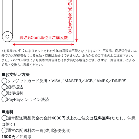
※お客様のご注文によりカットされた生地は再販売不能となりますので、不良品、商品送付違い以
外でのお客様都合による返品・交換はお受けできません。あらかじめご了承の上ご注文下さい。
また、パソコン環境により実際のお色目とは多少異なる場合がございますが、お色目違いによる
返品・交換もご容赦ください。
■お支払い方法
◯クレジットカード決済：VISA／MASTER／JCB／AMEX／DINERS
◯銀行振込
◯郵便振替
◯PayPayオンライン決済
■送料
◯通常配送商品代金の合計4000円以上のご注文は
送料無料
(ただし、沖縄
は除く)
◯通常の配送料の一覧(佐川急便使用)
1500円
／沖縄県