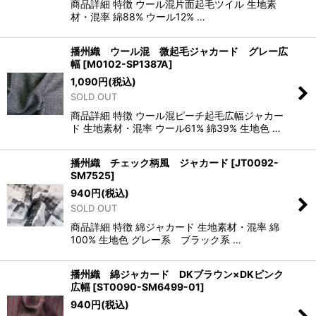
商品詳細 特徴 ウール混片面起毛ツイル 生地素
材・混率 綿88% ウール12% …
播州織 ウール混 微起毛ジャカード グレー広
幅
[
M0102-SP1387A
]
1,090
円
(税込)
SOLD OUT
商品詳細 特徴 ウール混ピーチ起毛広幅ジャカー
ド 生地素材・混率 ウール61% 綿39% 生地色 …
播州織 チェック柄風 ジャカード
[
JT0092-
SM7525
]
940
円
(税込)
SOLD OUT
商品詳細 特徴 綿ジャカード 生地素材・混率 綿
100% 生地色 グレー系 ブラック系 …
播州織 綿ジャカード DKブラウン×DKピンク
広幅
[
ST0090-SM6499-01
]
940
円
(税込)