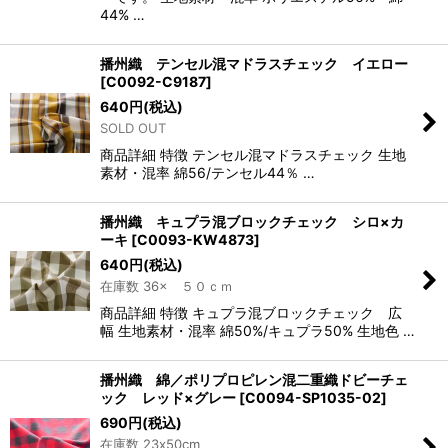
44% …
播州織 テンセル混マドラスチェック イエロー
[
C0092-C9187
]
640
円
(税込)
SOLD OUT
商品詳細 特徴 テンセル混マドラスチェック 生地
素材・混率 綿56/テンセル44％ …
播州織 キュプラ混ブロックチェック シロ×カ
ーキ
[
C0093-KW4873
]
640
円
(税込)
在庫数 36× ５０ｃｍ
商品詳細 特徴 キュプラ混ブロックチェック 広
幅 生地素材・混率 綿50%/キュプラ50% 生地色 …
播州織 綿／ポリプロピレン混二重織ドビーチェ
ック レッド×グレー
[
C0094-SP1035-02
]
690
円
(税込)
在庫数 23x50cm