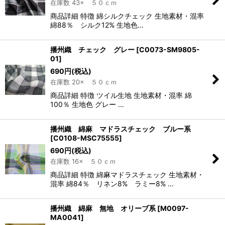
在庫数 43× ５０ｃｍ
商品詳細 特徴 綿シルクチェック 生地素材・混率
綿88％ シルク12% 生地色…
播州織 チェック グレー
[
C0073-SM9805-
01
]
690
円
(税込)
在庫数 20× ５０ｃｍ
商品詳細 特徴 ツイル生地 生地素材・混率 綿
100％ 生地色 グレー …
播州織 綿麻 マドラスチェック ブルー系
[
C0108-MSC75555
]
690
円
(税込)
在庫数 16× ５０ｃｍ
商品詳細 特徴 綿麻マドラスチェック 生地素材・
混率 綿84％ リネン8% ラミー8% …
播州織 綿麻 無地 オリーブ系
[
M0097-
MA0041
]