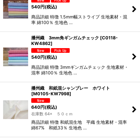
540
円
(税込)
商品詳細 特徴 1.5mm幅ストライプ 生地素材・混
率 綿100％ 生地色 …
播州織 3mm角ギンガムチェック
[
C0118-
KW4862
]
540
円
(税込)
商品詳細 特徴 3mmギンガムチェック 生地素材・
混率 綿100％ 生地色 …
播州織 和紙混シャンブレー ホワイト
[
M0105-KW7998
]
640
円
(税込)
在庫数 64× ５０ｃｍ
商品詳細 特徴 和紙混生地 平織 生地素材・混率
綿67% 和紙33％ 生地色 …