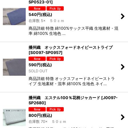
SP0523-01
]
540
円
(税込)
在庫数 5× ５０ｃｍ
商品詳細 特徴 綿100%サックス平織 生地素材・混
率 綿100% 生地色 …
播州織 オックスフォードネイビーストライプ
[
S0097-SP0957
]
590
円
(税込)
SOLD OUT
商品詳細 特徴 オックスフォードネイビーストラ
イプ 生地素材・混率 綿100% 生地色 ネイ…
播州織 エステル100％花柄ジャカード
[
J0097-
SP2680
]
800
円
(税込)
在庫数 70× ５０ｃｍ