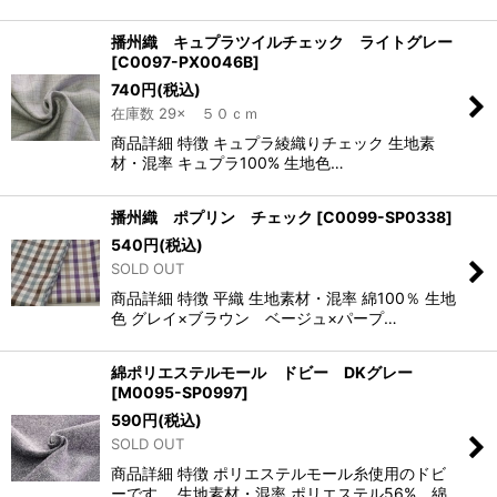
播州織 キュプラツイルチェック ライトグレー
[
C0097-PX0046B
]
740
円
(税込)
在庫数 29× ５０ｃｍ
商品詳細 特徴 キュプラ綾織りチェック 生地素
材・混率 キュプラ100% 生地色…
播州織 ポプリン チェック
[
C0099-SP0338
]
540
円
(税込)
SOLD OUT
商品詳細 特徴 平織 生地素材・混率 綿100％ 生地
色 グレイ×ブラウン ベージュ×パープ…
綿ポリエステルモール ドビー DKグレー
[
M0095-SP0997
]
590
円
(税込)
SOLD OUT
商品詳細 特徴 ポリエステルモール糸使用のドビ
ーです。 生地素材・混率 ポリエステル56% 綿