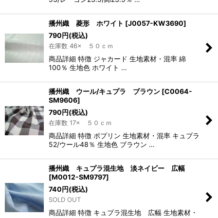
播州織 菱形 ホワイト
[
J0057-KW3690
]
790
円
(税込)
在庫数 46× ５０ｃｍ
商品詳細 特徴 ジャカード 生地素材・混率 綿
100％ 生地色 ホワイト …
播州織 ウール/キュプラ ブラウン
[
C0064-
SM9606
]
790
円
(税込)
在庫数 17× ５０ｃｍ
商品詳細 特徴 ポプリン 生地素材・混率 キュプラ
52/ウール48％ 生地色 ブラウン …
播州織 キュプラ混生地 淡ネイビー 広幅
[
M0012-SM9797
]
740
円
(税込)
SOLD OUT
商品詳細 特徴 キュプラ混生地 広幅 生地素材・