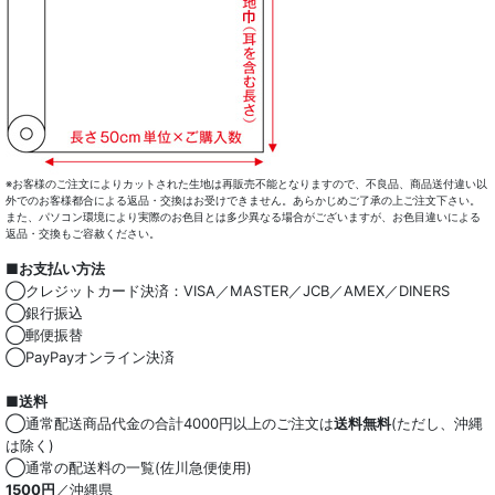
※お客様のご注文によりカットされた生地は再販売不能となりますので、不良品、商品送付違い以
外でのお客様都合による返品・交換はお受けできません。あらかじめご了承の上ご注文下さい。
また、パソコン環境により実際のお色目とは多少異なる場合がございますが、お色目違いによる
返品・交換もご容赦ください。
■お支払い方法
◯クレジットカード決済：VISA／MASTER／JCB／AMEX／DINERS
◯銀行振込
◯郵便振替
◯PayPayオンライン決済
■送料
◯通常配送商品代金の合計4000円以上のご注文は
送料無料
(ただし、沖縄
は除く)
◯通常の配送料の一覧(佐川急便使用)
1500円
／沖縄県