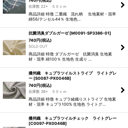
740
円
(税込)
在庫数 22× ５０ｃｍ
商品詳細 特徴 二重織 流れ柄 生地素材・混率
綿56/テンセル44％ 生地色…
抗菌消臭ダブルガーゼ
[
M0091-SP3386-01
]
740
円
(税込)
SOLD OUT
商品詳細 特徴 ダブルガーゼ 抗菌消臭 生地素
材・混率 綿100％ 生地色 生成り …
播州織 キュプラツイルストライプ ライトグレ
ー
[
S0087-PX0046B
]
740
円
(税込)
在庫数 38× ５０ｃｍ
商品詳細 特徴 キュプラ綾織りストライプ 生地素
材・混率 キュプラ100% 生地色 ライトグ…
播州織 キュプラツイルチェック ライトグレー
[
C0097-PX0046B
]