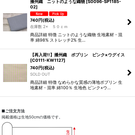
播州織 ニットのような織物
[
S0096-SP1185-
02
]
740
円
(税込)
在庫数 2× ５０ｃｍ
商品詳細 特徴 ニットのような織物 生地素材・混
率 綿98% ストレッチ2% 生…
【再入荷!!】播州織 ポプリン ピンク×ウグイス
[
C0111-KW1127
]
740
円
(税込)
SOLD OUT
商品詳細 特徴 なめらかな質感の薄地ポプリン 生
地素材・混率 綿100％ 生地色 ピンク×ウ…
■ご注文方法
掲載価格は生地50cmの価格です。