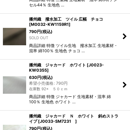
セル44％ 生地色 …
播州織 撥水加工 ツイル 広幅 チョコ
[
M0032-KW1159R1
]
790
円
(税込)
SOLD OUT
商品詳細 特徴 ツイル生地 撥水加工 生地素材・
混率 綿100％ 生地色 チョコ …
播州織 ジャカード ホワイト
[
J0023-
KW0355
]
630
円
(税込)
希望小売価格
:
790
円
在庫数 92× ５０ｃｍ
商品詳細 特徴 ジャカード 生地素材・混率 綿
100％ 生地色 ホワイト …
播州織 ジャカード Ｎ ホワイト 斜めストラ
イプ
[
J0033-SM7231
]
790
円
(税込)