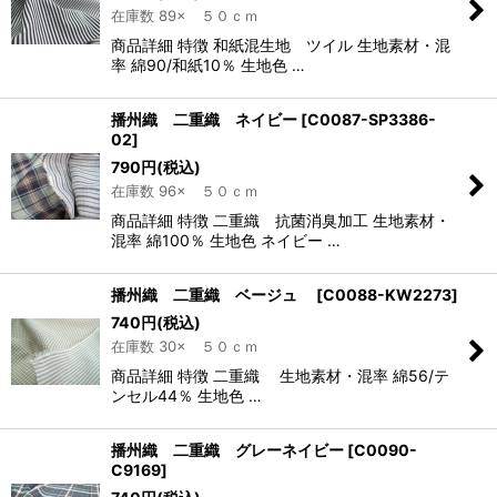
在庫数 89× ５０ｃｍ
商品詳細 特徴 和紙混生地 ツイル 生地素材・混
率 綿90/和紙10％ 生地色 …
播州織 二重織 ネイビー
[
C0087-SP3386-
02
]
790
円
(税込)
在庫数 96× ５０ｃｍ
商品詳細 特徴 二重織 抗菌消臭加工 生地素材・
混率 綿100％ 生地色 ネイビー …
播州織 二重織 ベージュ
[
C0088-KW2273
]
740
円
(税込)
在庫数 30× ５０ｃｍ
商品詳細 特徴 二重織 生地素材・混率 綿56/テ
ンセル44％ 生地色 …
播州織 二重織 グレーネイビー
[
C0090-
C9169
]