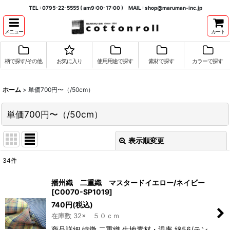
TEL : 0795-22-5555 ( am9:00-17:00 ) MAIL : shop@maruman-inc.jp
メニュー
カート
柄で探す/その他
お気に入り
使用用途で探す
素材で探す
カラーで探す
ホーム
>
単価700円〜（/50cm）
単価700円〜（/50cm）
表示順変更
閉じる
34
件
表示数
:
播州織 二重織 マスタードイエロー/ネイビー
[
C0070-SP1019
]
並び順
:
740
円
(税込)
在庫数 32× ５０ｃｍ
絞り込む
商品詳細 特徴 二重織 生地素材・混率 綿56/テン