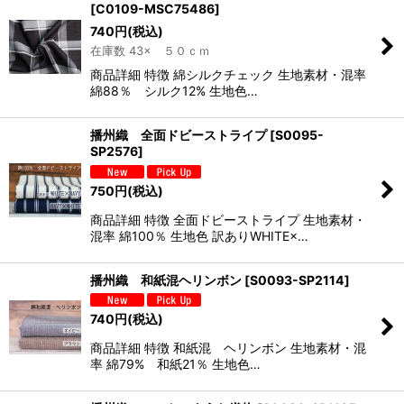
[
C0109-MSC75486
]
740
円
(税込)
在庫数 43× ５０ｃｍ
商品詳細 特徴 綿シルクチェック 生地素材・混率
綿88％ シルク12% 生地色…
播州織 全面ドビーストライプ
[
S0095-
SP2576
]
750
円
(税込)
商品詳細 特徴 全面ドビーストライプ 生地素材・
混率 綿100％ 生地色 訳ありWHITE×…
播州織 和紙混ヘリンボン
[
S0093-SP2114
]
740
円
(税込)
商品詳細 特徴 和紙混 ヘリンボン 生地素材・混
率 綿79% 和紙21％ 生地色…