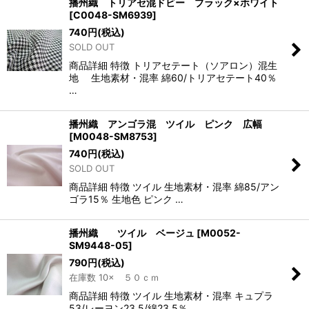
播州織 トリアセ混ドビー ブラック×ホワイト
[
C0048-SM6939
]
740
円
(税込)
SOLD OUT
商品詳細 特徴 トリアセテート（ソアロン）混生
地 生地素材・混率 綿60/トリアセテート40％
…
播州織 アンゴラ混 ツイル ピンク 広幅
[
M0048-SM8753
]
740
円
(税込)
SOLD OUT
商品詳細 特徴 ツイル 生地素材・混率 綿85/アン
ゴラ15％ 生地色 ピンク …
播州織 ツイル ベージュ
[
M0052-
SM9448-05
]
790
円
(税込)
在庫数 10× ５０ｃｍ
商品詳細 特徴 ツイル 生地素材・混率 キュプラ
53/レーヨン23.5/綿23.5％ …