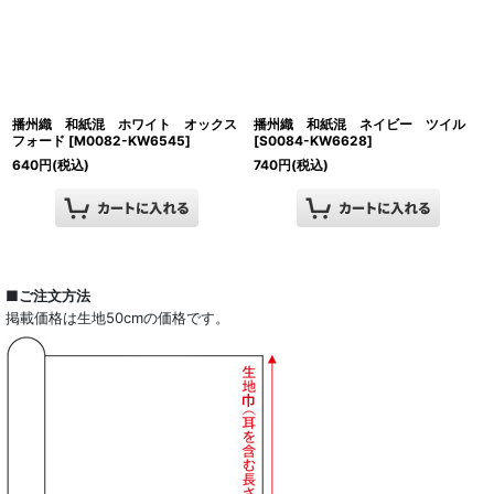
播州織 和紙混 ホワイト オックス
播州織 和紙混 ネイビー ツイル
フォード
[
M0082-KW6545
]
[
S0084-KW6628
]
640
円
(税込)
740
円
(税込)
■ご注文方法
掲載価格は生地50cmの価格です。