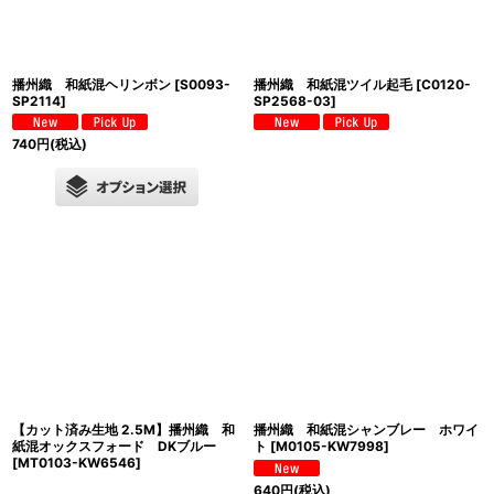
播州織 和紙混ヘリンボン
[
S0093-
播州織 和紙混ツイル起毛
[
C0120-
SP2114
]
SP2568-03
]
740
円
(税込)
【カット済み生地 2.5M】播州織 和
播州織 和紙混シャンブレー ホワイ
紙混オックスフォード DKブルー
ト
[
M0105-KW7998
]
[
MT0103-KW6546
]
640
円
(税込)