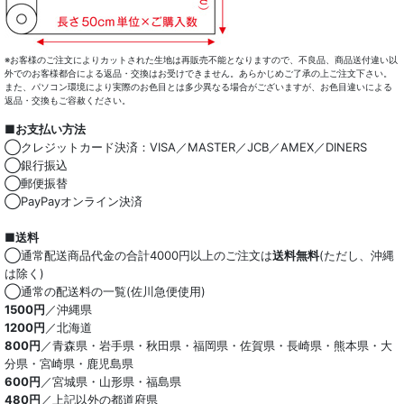
※お客様のご注文によりカットされた生地は再販売不能となりますので、不良品、商品送付違い以
外でのお客様都合による返品・交換はお受けできません。あらかじめご了承の上ご注文下さい。
また、パソコン環境により実際のお色目とは多少異なる場合がございますが、お色目違いによる
返品・交換もご容赦ください。
■お支払い方法
◯クレジットカード決済：VISA／MASTER／JCB／AMEX／DINERS
◯銀行振込
◯郵便振替
◯PayPayオンライン決済
■送料
◯通常配送商品代金の合計4000円以上のご注文は
送料無料
(ただし、沖縄
は除く)
◯通常の配送料の一覧(佐川急便使用)
1500円
／沖縄県
1200円
／北海道
800円
／青森県・岩手県・秋田県・福岡県・佐賀県・長崎県・熊本県・大
分県・宮崎県・鹿児島県
600円
／宮城県・山形県・福島県
480円
／上記以外の都道府県